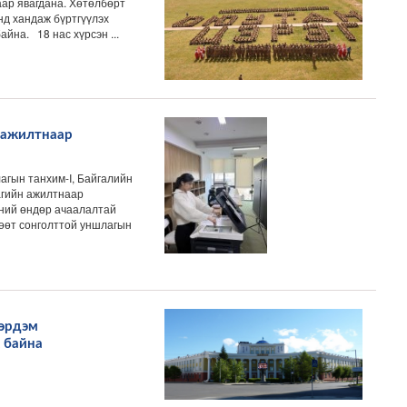
саар явагдана. Хөтөлбөрт
нд хандаж бүртгүүлэх
йна. 18 нас хүрсэн ...
 ажилтнаар
гын танхим-I, Байгалийн
агийн ажилтнаар
эний өндөр ачаалалтай
өлөөт сонголттой уншлагын
 эрдэм
 байна