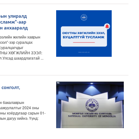
рын улиралд
усламж”-аар
ын анхааралд
чээлийн жилийн хаврын
зээл”-ээр суралцах
 суралцагчдыг
ЮУТНЫ ХӨГЖЛИЙН ЗЭЭЛ:
 Улсад шаардлагатай ...
 сонголт,
н бакалаврын
гаажуулалтыг 2024 оны
 оны хоёрдугаар сарын 01-
ын дагуу хийнэ. Үүнд: