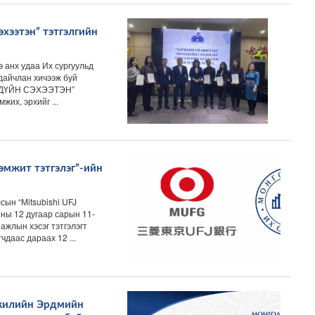
хээтэн” тэтгэлгийн
э анх удаа Их сургуульд
дайчлан хичээж буй
ЭЭДҮЙН СЭХЭЭТЭН”
их, эрхийг ...
рэмжит тэтгэлэг”-ийн
ын “Мitsubishi UFJ
ны 12 дугаар сарын 11-
ажлын хэсэг тэтгэлэгт
даас дараах 12 ...
жилийн Эрдмийн