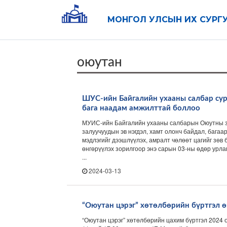
МОНГОЛ УЛСЫН ИХ СУРГ
оюутан
ШУС-ийн Байгалийн ухааны салбар сур
бага наадам амжилттай боллоо
МУИС-ийн Байгалийн ухааны салбарын Оюутны з
залуучуудын эв нэгдэл, хамт олонч байдал, багаа
мэдлэгийг дээшлүүлэх, амралт чөлөөт цагийг зөв
өнгөрүүлэх зорилгоор энэ сарын 03-ны өдөр урла
...
2024-03-13
“Оюутан цэрэг” хөтөлбөрийн бүртгэл 
“Оюутан цэрэг” хөтөлбөрийн цахим бүртгэл 2024 