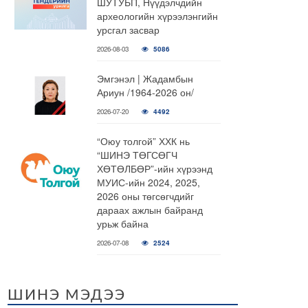
ШУТУБП, Нүүдэлчдийн
археологийн хүрээлэнгийн
урсгал засвар
2026-08-03
5086
Эмгэнэл | Жадамбын
Ариун /1964-2026 он/
2026-07-20
4492
“Оюу толгой” ХХК нь
“ШИНЭ ТӨГСӨГЧ
ХӨТӨЛБӨР”-ийн хүрээнд
МУИС-ийн 2024, 2025,
2026 оны төгсөгчдийг
дараах ажлын байранд
урьж байна
2026-07-08
2524
ШИНЭ МЭДЭЭ