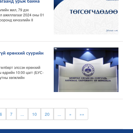
агаанд урьж байна
лийн жил, 79 дэх
л ажиллагааг 2024 оны 01
ооронд хичээлийн II
гүй ерөнхий суурийн
төлбөрт элссэн ерөнхий
ы өдрийн 10:00 цагт (БУС-
юутны хөгжлийн
6
7
...
10
20
...
»
»»