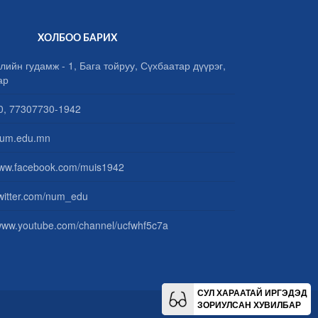
ХОЛБОО БАРИХ
лийн гудамж - 1, Бага тойруу, Сүхбаатар дүүрэг,
ар
, 77307730-1942
um.edu.mn
www.facebook.com/muis1942
/twitter.com/num_edu
/www.youtube.com/channel/ucfwhf5c7a
СУЛ ХАРААТАЙ ИРГЭДЭД
ЗОРИУЛСАН ХУВИЛБАР