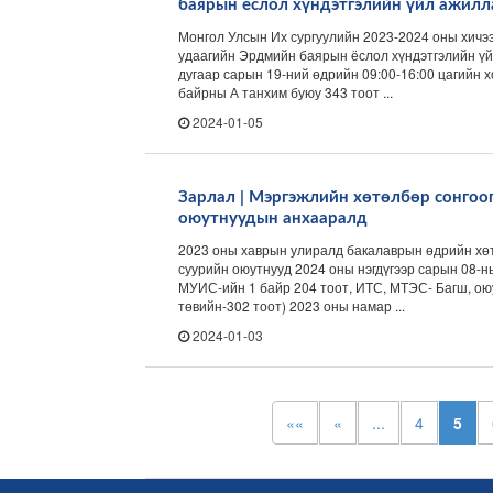
баярын ёслол хүндэтгэлийн үйл ажилл
Монгол Улсын Их сургуулийн 2023-2024 оны хичээ
удаагийн Эрдмийн баярын ёслол хүндэтгэлийн үй
дугаар сарын 19-ний өдрийн 09:00-16:00 цагийн х
байрны А танхим буюу 343 тоот ...
2024-01-05
Зарлал | Мэргэжлийн хөтөлбөр сонгоо
оюутнуудын анхааралд
2023 оны хаврын улиралд бакалаврын өдрийн хө
суурийн оюутнууд 2024 оны нэгдүгээр сарын 08-н
МУИС-ийн 1 байр 204 тоот, ИТС, МТЭС- Багш, о
төвийн-302 тоот) 2023 оны намар ...
2024-01-03
««
«
...
4
5