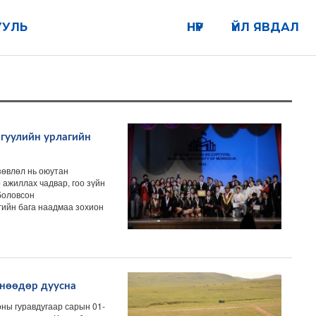
УУЛЬ
НҮҮР
ҮЙЛ ЯВДАЛ
гуулийн урлагийн
өвлөл нь оюутан
р ажиллах чадвар, гоо зүйн
 боловсон
гийн бага наадмаа зохион
өнөөдөр дуусна
оны гуравдугаар сарын 01-