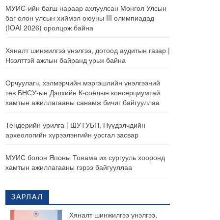
МУИС-ийн багш нараар ахлуулсан Монгол Улсын
баг олон улсын хиймэл оюуны III олимпиадад
(IOAI 2026) оролцож байна
Хяналт шинжилгээ үнэлгээ, дотоод аудитын газар |
Нээлттэй ажлын байранд урьж байна
Орчуулагч, хэлмэрчийн мэргэшлийн үнэлгээний
төв БНСУ-ын Дэлхийн К-соёлын консерциумтай
хамтын ажиллагааны санамж бичиг байгууллаа
Тендерийн урилга | ШУТУБП, Нүүдэлчдийн
археологийн хүрээлэнгийн урсгал засвар
МУИС болон Японы Тояама их сургууль хооронд
хамтын ажиллагааны гэрээ байгууллаа
ЗАРЛАЛ
Хяналт шинжилгээ үнэлгээ,