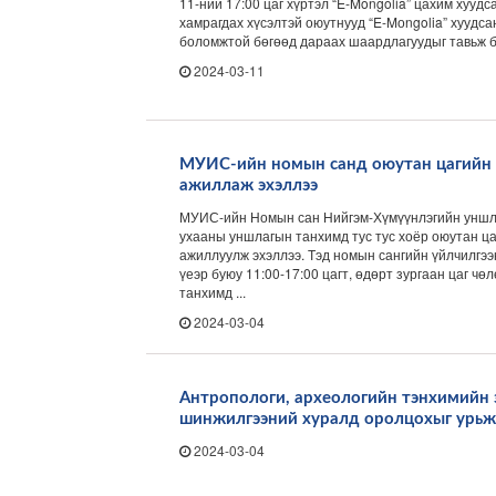
11-ний 17:00 цаг хүртэл “E-Mongolia” цахим хууд
хамрагдах хүсэлтэй оюутнууд “E-Mоngolia” хуудса
боломжтой бөгөөд дараах шаардлагуудыг тавьж ба
2024-03-11
МУИС-ийн номын санд оюутан цагийн
ажиллаж эхэллээ
МУИС-ийн Номын сан Нийгэм-Хүмүүнлэгийн уншла
ухааны уншлагын танхимд тус тус хоёр оюутан ц
ажиллуулж эхэллээ. Тэд номын сангийн үйлчилгэ
үеэр буюу 11:00-17:00 цагт, өдөрт зургаан цаг ч
танхимд ...
2024-03-04
Антропологи, археологийн тэнхимийн
шинжилгээний хуралд оролцохыг урьж
2024-03-04