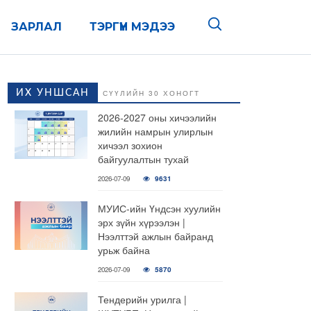
ЗАРЛАЛ
ТЭРГҮҮН МЭДЭЭ
ИХ УНШСАН
СҮҮЛИЙН 30 ХОНОГТ
2026-2027 оны хичээлийн
жилийн намрын улирлын
хичээл зохион
байгуулалтын тухай
2026-07-09
9631
МУИС-ийн Үндсэн хуулийн
эрх зүйн хүрээлэн |
Нээлттэй ажлын байранд
урьж байна
2026-07-09
5870
Тендерийн урилга |