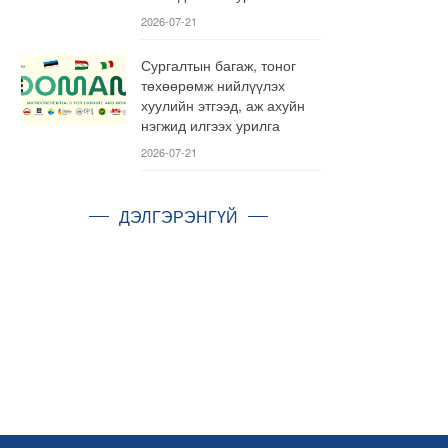
2026-07-21
Сургалтын багаж, тоног
төхөөрөмж нийлүүлэх
хуулийн этгээд, аж ахуйн
нэгжид илгээх урилга
2026-07-21
ДЭЛГЭРЭНГҮЙ