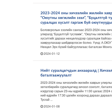
2023-2024 оны хичээлийн жилийн хав
“Оюутны хөгжлийн зээл”, “Буцалтгүй т
суралцах хүсэлт гаргаж буй оюутнууд
Боловсролын зээлийн сангаас 2023-2024 оны хи
улиралд “Буцалтгүй тусламж”, “Оюутны хөгжлийн 
хүсэлтийг дараах нөхцөлүүдээр суралцаж байгаа
хамруулахаар шийдвэрлэсэн болно. Үүнд: А.О
Нөхцөл Эрх бүхий байгууллагаас баталсан Монгол
2024-01-12
Нийт суралцагчдын анхааралд | Хичээл
баталгаажуулалт
2023-2024 оны хичээлийн жилийн хаврын улирлы
хөтөлбөрийн суралцагчид хичээл сонголт, батал
нэгдүгээр сарын 23-ны өдрийн 11:00 цагаас 2024
ний өдрийн 17:30 цагийн хооронд дараах дараалл
Тусгай ...
2024-01-08