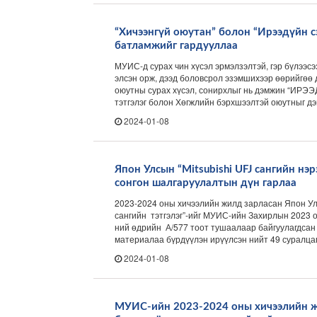
“Хичээнгүй оюутан” болон “Ирээдүйн сэ
батламжийг гардууллаа
МУИС-д сурах чин хүсэл эрмэлзэлтэй, гэр бүлээсэ
элсэн орж, дээд боловсрол эзэмшихээр өөрийгөө 
оюутны сурах хүсэл, сонирхлыг нь дэмжин “ИР
тэтгэлэг болон Хөгжлийн бэрхшээлтэй оюутныг дэмж
2024-01-08
Япон Улсын “Мitsubishi UFJ сангийн нэ
сонгон шалгаруулалтын дүн гарлаа
2023-2024 оны хичээлийн жилд зарласан Япон Улс
сангийн тэтгэлэг”-ийг МУИС-ийн Захирлын 2023 о
ний өдрийн А/577 тоот тушаалаар байгуулагдсан 
материалаа бүрдүүлэн ирүүлсэн нийт 49 суралцагч
2024-01-08
МУИС-ийн 2023-2024 оны хичээлийн 