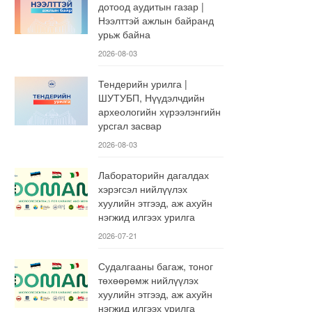
дотоод аудитын газар |
Нээлттэй ажлын байранд
урьж байна
2026-08-03
Тендерийн урилга |
ШУТУБП, Нүүдэлчдийн
археологийн хүрээлэнгийн
урсгал засвар
2026-08-03
Лабораторийн дагалдах
хэрэгсэл нийлүүлэх
хуулийн этгээд, аж ахуйн
нэгжид илгээх урилга
2026-07-21
Судалгааны багаж, тоног
төхөөрөмж нийлүүлэх
хуулийн этгээд, аж ахуйн
нэгжид илгээх урилга