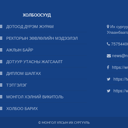
ХОЛБООСУУД
ДОТООД ДҮРЭМ ЖУРАМ
Их сургуу
Улаанбаат
РЕКТОРЫН ЗӨВЛӨЛИЙН МЭДЭЭЛЭЛ
75754400
АЖЛЫН БАЙР
news@n
ДОТУУР УТАСНЫ ЖАГСААЛТ
https://
ДИПЛОМ ШАЛГАХ
https:/
ТЭТГЭЛЭГ
https:/
МОНГОЛ ХЭЛНИЙ ВИКИТОЛЬ
ХОЛБОО БАРИХ
© МОНГОЛ УЛСЫН ИХ СУРГУУЛЬ