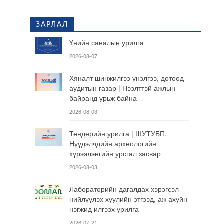
ЗАРЛАЛ
Үнийн саналын урилга
2026-08-07
Хяналт шинжилгээ үнэлгээ, дотоод
аудитын газар | Нээлттэй ажлын
байранд урьж байна
2026-08-03
Тендерийн урилга | ШУТУБП,
Нүүдэлчдийн археологийн
хүрээлэнгийн урсгал засвар
2026-08-03
Лабораторийн дагалдах хэрэгсэл
нийлүүлэх хуулийн этгээд, аж ахуйн
нэгжид илгээх урилга
2026-07-21