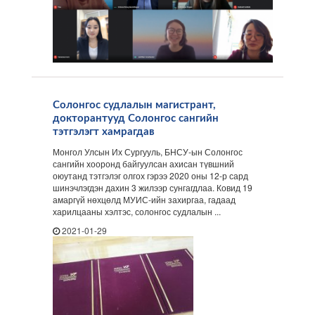
Солонгос судлалын магистрант,
докторантууд Солонгос сангийн
тэтгэлэгт хамрагдав
Монгол Улсын Их Сургууль, БНСУ-ын Солонгос
сангийн хооронд байгуулсан ахисан түвшний
оюутанд тэтгэлэг олгох гэрээ 2020 оны 12-р сард
шинэчлэгдэн дахин 3 жилээр сунгагдлаа. Ковид 19
амаргүй нөхцөлд МУИС-ийн захиргаа, гадаад
харилцааны хэлтэс, солонгос судлалын ...
2021-01-29