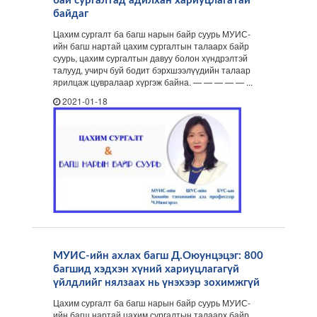
бай сургалтад адилхан хариуцлагатай
байдаг
Цахим сургалт ба багш нарын байр суурь МУИС-
ийн багш нартай цахим сургалтын талаарх байр
суурь, цахим сургалтын давуу болон хүндрэлтэй
талууд, учирч буй бодит бэрхшээлүүдийн талаар
ярилцаж цувралаар хүргэж байна. — — — — — ...
2021-01-18
МУИС-ийн ахлах багш Д.Оюунцэцэг: 800
багшид хэдхэн хүний хариуцлагагүй
үйлдлийг нялзаах нь үнэхээр зохимжгүй
Цахим сургалт ба багш нарын байр суурь МУИС-
ийн багш нартай цахим сургалтын талаарх байр