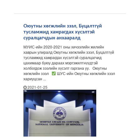
Оюутны хөгжлийн зээл, Буцалтгүй
тусламжид хамрагдах хүсэлтэй
суралцагчдын анхааралд
МУИС-ийн 2020-2021 оны хичээлийн жилийн
хаврын улиралд Оюутны хөгжлийн зээл, Буцалтгүй
тусламжид хамрагдах хүсэлтэй суралцагчид
цахимаар буюу дараах мэргэжилтнүүдтэй
холбогдож зээлийн хүсэлт гаргана уу. Оюутны
хөгжлийн зээл
ШУС-ийн Оюутны хөгжлийн зээл
хариуцсан ...
2021-01-25