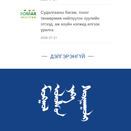
Судалгааны багаж, тоног
төхөөрөмж нийлүүлэх хуулийн
этгээд, аж ахуйн нэгжид илгээх
урилга
2026-07-21
ДЭЛГЭРЭНГҮЙ