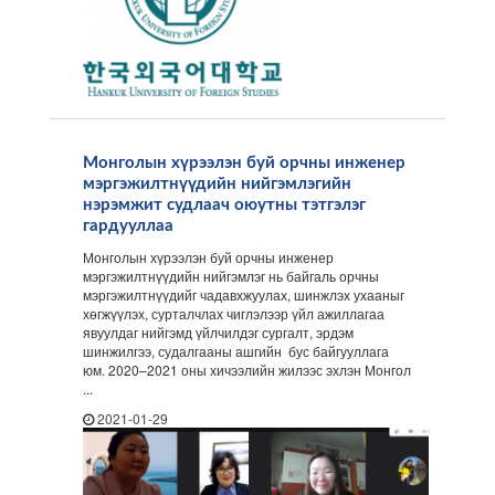
Монголын хүрээлэн буй орчны инженер
мэргэжилтнүүдийн нийгэмлэгийн
нэрэмжит судлаач оюутны тэтгэлэг
гардууллаа
Монголын хүрээлэн буй орчны инженер
мэргэжилтнүүдийн нийгэмлэг нь байгаль орчны
мэргэжилтнүүдийг чадавхжуулах, шинжлэх ухааныг
хөгжүүлэх, сурталчлах чиглэлээр үйл ажиллагаа
явуулдаг нийгэмд үйлчилдэг сургалт, эрдэм
шинжилгээ, судалгааны ашгийн бус байгууллага
юм. 2020–2021 оны хичээлийн жилээс эхлэн Монгол
...
2021-01-29