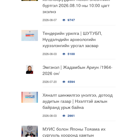
бүртгэл 2026.08.10-ны 10:00 цагт
эхэлнэ
2026-08-07
9747
Тендерийн урилга | ШУТУБП,
Нүүдэлчдийн археологийн
хүрээлэнгийн урсгал засвар
2026-08-03
5100
Эмгэнэл | Жадамбын Ариун /1964-
2026 он/
2026-07-20
4594
Хяналт шинжилгээ үнэлгээ, дотоод
аудитын газар | Нээлттэй ажлын
байранд урьж байна
2026-08-03
2661
МУИС болон Японы Тояама их
сургууль хооронд хамтын