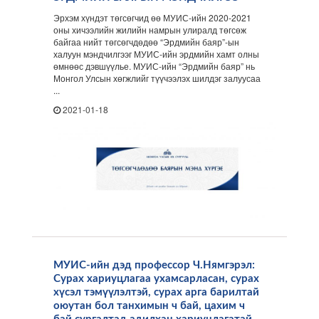
Эрхэм хүндэт төгсөгчид өө МУИС-ийн 2020-2021
оны хичээлийн жилийн намрын улиралд төгсөж
байгаа нийт төгсөгчдөдөө “Эрдмийн баяр”-ын
халуун мэндчилгээг МУИС-ийн эрдмийн хамт олны
өмнөөс дэвшүүлье. МУИС-ийн “Эрдмийн баяр” нь
Монгол Улсын хөгжлийг түүчээлэх шилдэг залуусаа
...
2021-01-18
МУИС-ийн дэд профессор Ч.Нямгэрэл:
Сурах хариуцлагаа ухамсарласан, сурах
хүсэл тэмүүлэлтэй, сурах арга барилтай
оюутан бол танхимын ч бай, цахим ч