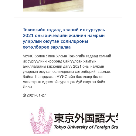
Токиогийн гадаад хэлний их сургууль
2021 оны хичээлийн жилийн намрын
улирлын оюутан солилцооны
хөтөлбөрөө зарлалаа
МУИС болон Япон Улсын Токиогийн гадаад хэлний
их сургуулийн хооронд байгуулсан хамтын
ажиллагааны гэрээний дагуу 2021 оны намрын
улирлын оюутан солилцооны хөтөлбөрийг зарлаж
байна. Шаардлага: МУИС-ийн бакалавр болон
магистрын идэвхтэй суралцаж буй оюутан байх
Япон ...
2021-01-27