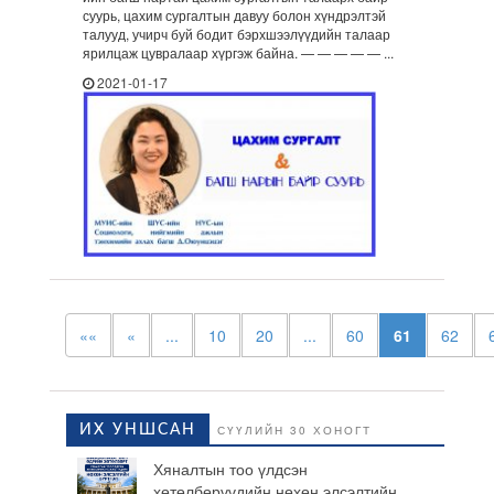
суурь, цахим сургалтын давуу болон хүндрэлтэй
талууд, учирч буй бодит бэрхшээлүүдийн талаар
ярилцаж цувралаар хүргэж байна. — — — — — ...
2021-01-17
««
«
...
10
20
...
60
61
62
ИХ УНШСАН
СҮҮЛИЙН 30 ХОНОГТ
Хяналтын тоо үлдсэн
хөтөлбөрүүдийн нөхөн элсэлтийн