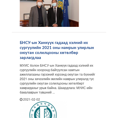
БНСУ-ын Ханкүүк гадаад хэлний их
сургуулийн 2021 оны намрын улирлын
оюутан солилцооны хөтөлбөр
зарлагдлаа
МУИС болон БНСУ-ын Ханкүүк гадаад хэлний их
сургуулийн хооронд байгуулсан хамтын
ажиллагааны гэрээний хүрээнд оюутан та бүхнийг
2021 оны хичээлийн жилийн намрын улиралд тус
сургуулийн оюутан солилцооны хөтөлбөрт
хамрагдахыг урьж байна. Шаардлага: МУИС-ийн
бакалаврын түвшний ...
2021-02-02