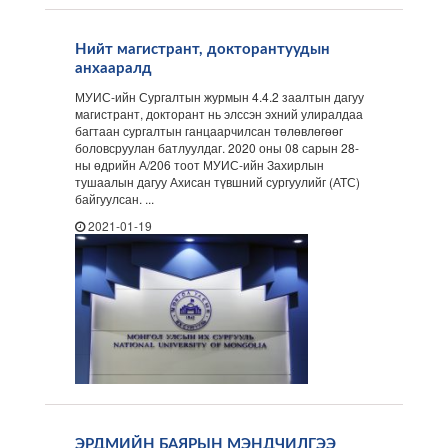
Нийт магистрант, докторантуудын
анхааралд
МУИС-ийн Сургалтын журмын 4.4.2 заалтын дагуу
магистрант, докторант нь элссэн эхний улиралдаа
багтаан сургалтын ганцаарчилсан төлөвлөгөөг
боловсруулан батлуулдаг. 2020 оны 08 сарын 28-
ны өдрийн А/206 тоот МУИС-ийн Захирлын
тушаалын дагуу Ахисан түвшний сургуулийг (АТС)
байгуулсан. ...
2021-01-19
ЭРДМИЙН БАЯРЫН МЭНДЧИЛГЭЭ