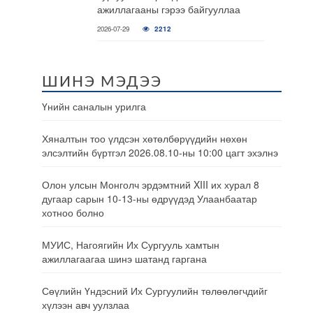
ажиллагааны гэрээ байгууллаа
2026-07-29
2212
ШИНЭ МЭДЭЭ
Үнийн саналын урилга
Хяналтын тоо үлдсэн хөтөлбөрүүдийн нөхөн
элсэлтийн бүртгэл 2026.08.10-ны 10:00 цагт эхэлнэ
Олон улсын Монголч эрдэмтний XIII их хурал 8
дугаар сарын 10-13-ны өдрүүдэд Улаанбаатар
хотноо болно
МУИС, Нагоягийн Их Сургууль хамтын
ажиллагаагаа шинэ шатанд гаргана
Сөүлийн Үндэсний Их Сургуулийн төлөөлөгчдийг
хүлээн авч уулзлаа