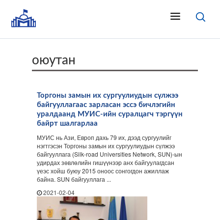
оюутан
Торгоны замын их сургуулиудын сүлжээ
байгууллагаас зарласан эссэ бичлэгийн
уралдаанд МУИС-ийн суралцагч тэргүүн
байрт шалгарлаа
МУИС нь Ази, Европ дахь 79 их, дээд сургуулийг
нэгтгэсэн Торгоны замын их сургуулиудын сүлжээ
байгууллага (Silk-road Universities Network, SUN)-ын
удирдах зөвлөлийн гишүүнээр анх байгуулагдсан
үеэс хойш буюу 2015 оноос сонгогдон ажиллаж
байна. SUN байгууллага ...
2021-02-04