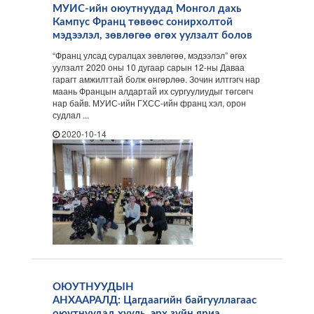
МУИС-ийн оюутнуудад Монгол дахь
Кампус Франц төвөөс сонирхолтой
мэдээлэл, зөвлөгөө өгөх уулзалт болов
“Франц улсад суралцах зөвлөгөө, мэдээлэл” өгөх
уулзалт 2020 оны 10 дугаар сарын 12-ны Даваа
гарагт амжилттай болж өнгөрлөө. Зочин илтгэгч нар
маань Францын алдартай их сургуулиудыг төгсөгч
нар байв. МУИС-ийн ГХСС-ийн франц хэл, орон
судлал ...
2020-10-14
ОЮУТНУУДЫН
АНХААРАЛД: Цагдаагийн байгууллагаас
оюутнуудад хууль, эрх зүйн яриа