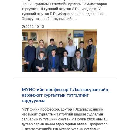
шашин судлалын тэнхмийн сурлагын амжилтаараа
тэргүүлсэн III түвшний оюутан Д.Ринчендорж, IV
түвшний оюутан Б.Бямбадэлгэр нар гардан авлаа.
Энэхүү тэтгэлгийг академичийн ...
2020-10-13
МУИС-ийн профессор Г.Лхагвасүрэнгийн
нэрэмжит сургалтын тэтгэлгийг
гардууллаа
МУИС-ийн профессор, доктор Г.Лхагвасүрэнгийн
нэрэмжит сургалтын тэтгэлгийг шашин судлалын
салбарын IV түвшний оюутан М.Номин 2020 оны 10
дугаар сарын 06-ны өдөр гардан авлаа. Профессор
Г.Лхагвасүрэнгийн гэр бүлээс буддын судлалыг