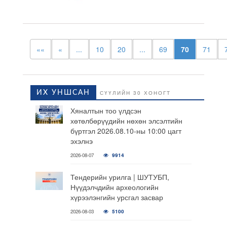
««
«
...
10
20
...
69
70
71
ИХ УНШСАН
СҮҮЛИЙН 30 ХОНОГТ
Хяналтын тоо үлдсэн
хөтөлбөрүүдийн нөхөн элсэлтийн
бүртгэл 2026.08.10-ны 10:00 цагт
эхэлнэ
2026-08-07
9914
Тендерийн урилга | ШУТУБП,
Нүүдэлчдийн археологийн
хүрээлэнгийн урсгал засвар
2026-08-03
5100