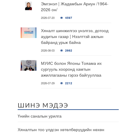
Эмгэнэл | Жадамбын Ариун /1964-
2026 он/
2026-07-20
4597
Хяналт шинжилгээ үнэлгээ, дотоод
аудитын газар | Нээлттэй ажлын
байранд урьж байна
2026-08-03
2662
МУИС болон Японы Тояама их
сургууль хооронд хамтын
ажиллагааны гэрээ байгууллаа
2026-07-29
2212
ШИНЭ МЭДЭЭ
Үнийн саналын урилга
Хяналтын тоо үлдсэн хөтөлбөрүүдийн нөхөн