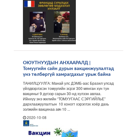
ОЮУТНУУДЫН АНХААРАЛД |
Томуугийн сайн дурын вакцинжуулалтад
үнэ төлбөргүй хамрагдахыг урьж байна
ТАНИЛЦУУЛГА: Манай улс ДЭМБ-аас Бразил улсад
үйлдвэрлэсэн томуугийн эсрэг 300 мянган хүн тун
вакциныг 9 дүгээр сарын 30-нд хүлээн авлаа.
Ийнхүү энэ жилийн “ТОМУУГААС СЭРГИЙЛЬЕ”
дархлаажуулалтын 10 хоногт хэрэглэх хоёр дахь
ээлжийн вакцинаа авч 10 ...
2020-10-08