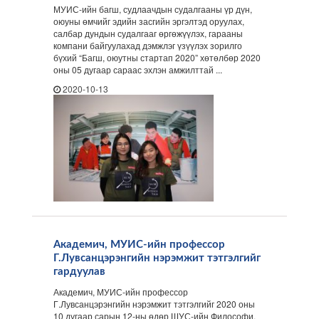
МУИС-ийн багш, судлаачдын судалгааны үр дүн,
оюуны өмчийг эдийн засгийн эргэлтэд оруулах,
салбар дундын судалгааг өргөжүүлэх, гарааны
компани байгуулахад дэмжлэг үзүүлэх зорилго
бүхий “Багш, оюутны стартап 2020” хөтөлбөр 2020
оны 05 дугаар сараас эхлэн амжилттай ...
2020-10-13
Академич, МУИС-ийн профессор
Г.Лувсанцэрэнгийн нэрэмжит тэтгэлгийг
гардуулав
Академич, МУИС-ийн профессор
Г.Лувсанцэрэнгийн нэрэмжит тэтгэлгийг 2020 оны
10 дугаар сарын 12-ны өдөр ШУС-ийн Философи,