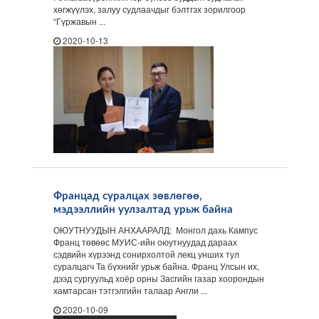
хөгжүүлэх, залуу судлаачдыг бэлтгэх зорилгоор
“Гүржавын ...
2020-10-13
Францад суралцах зөвлөгөө,
мэдээллийн уулзалтад урьж байна
ОЮУТНУУДЫН АНХААРАЛД: Монгол дахь Кампус
Франц төвөөс МУИС-ийн оюутнуудад дараах
сэдвийн хүрээнд сонирхолтой лекц унших тул
суралцагч Та бүхнийг урьж байна. Франц Улсын их,
дээд сургуульд хоёр орны Засгийн газар хоорондын
хамтарсан тэтгэлгийн талаар Англи ...
2020-10-09