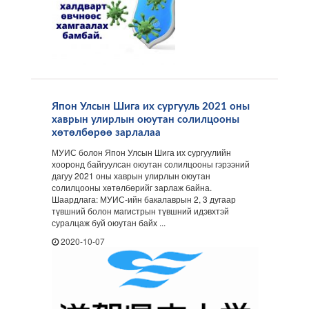
Япон Улсын Шига их сургууль 2021 оны
хаврын улирлын оюутан солилцооны
хөтөлбөрөө зарлалаа
МУИС болон Япон Улсын Шига их сургуулийн
хооронд байгуулсан оюутан солилцооны гэрээний
дагуу 2021 оны хаврын улирлын оюутан
солилцооны хөтөлбөрийг зарлаж байна.
Шаардлага: МУИС-ийн бакалаврын 2, 3 дугаар
түвшний болон магистрын түвшний идэвхтэй
суралцаж буй оюутан байх ...
2020-10-07