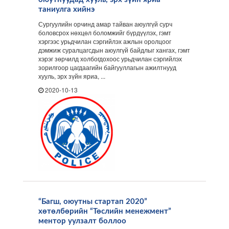
таниулга хийнэ
Сургуулийн орчинд амар тайван аюулгүй сурч
боловсрох нөхцөл боломжийг бүрдүүлэх, гэмт
хэргээс урьдчилан сэргийлэх ажлын оролцоог
дэмжиж суралцагсдын аюулгүй байдлыг хангах, гэмт
хэрэг зөрчилд холбогдохоос урьдчилан сэргийлэх
зорилгоор цагдаагийн байгууллагын ажилтнууд
хууль, эрх зүйн яриа, ...
2020-10-13
“Багш, оюутны стартап 2020”
хөтөлбөрийн “Төслийн менежмент”
ментор уулзалт боллоо