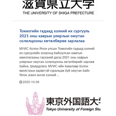
Токиогийн гадаад хэлний их сургууль
2021 оны хаврын улирлын оюутан
солилцооны хөтөлбөрөө зарлалаа
МУИС болон Япон улсын Токиогийн гадаад хэлний
их сургуулийн хооронд байгуулсан хамтын
ажиллагааны гэрээний дагуу 2021 оны хаврын
улирлын оюутан солилцооны хөтөлбөрийг зарлаж
байна. Шаардлага: МУИС-ийн бакалавр болон
магистрын идэвхтэй суралцаж буй оюутан байх
Япон эсвэл англи хэлний ...
2020-10-06