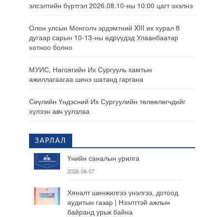
элсэлтийн бүртгэл 2026.08.10-ны 10:00 цагт эхэлнэ
Олон улсын Монголч эрдэмтний XIII их хурал 8
дугаар сарын 10-13-ны өдрүүдэд Улаанбаатар
хотноо болно
МУИС, Нагоягийн Их Сургууль хамтын
ажиллагаагаа шинэ шатанд гаргана
Сөүлийн Үндэсний Их Сургуулийн төлөөлөгчдийг
хүлээн авч уулзлаа
ЗАРЛАЛ
Үнийн саналын урилга
2026-08-07
Хяналт шинжилгээ үнэлгээ, дотоод
аудитын газар | Нээлттэй ажлын
байранд урьж байна