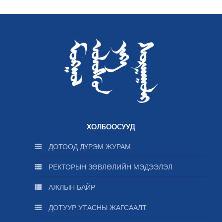
ХОЛБООСУУД
ДОТООД ДҮРЭМ ЖУРАМ
РЕКТОРЫН ЗӨВЛӨЛИЙН МЭДЭЭЛЭЛ
АЖЛЫН БАЙР
ДОТУУР УТАСНЫ ЖАГСААЛТ