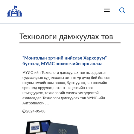
Технологи дамжуулах төв
“Монголын эртний нийслэл Хархорум”
бүтээлд МУИС зохиогчийн эрх авлаа
МУИС-ийн Технологи дамжуулах төв нь эрдэмтэн
судлаачдын судалгааны ажлын үр дүнд бий болсон
оюуны өмчийг хамгаалах, бүртгүүлэх, зах зээлийн
эргэлтэд оруулах, патент лицензийн тоог
нэмэгдүүлэх, технологийг үнэлэх чиг үүрэгтэй
ажилладаг. Технологи дамжуулах төв МУИС-ийн
Антропологи, ...
2024-05-06