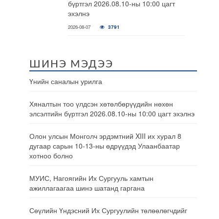
бүртгэл 2026.08.10-ны 10:00 цагт
эхэлнэ
2026-08-07
3791
ШИНЭ МЭДЭЭ
Үнийн саналын урилга
Хяналтын тоо үлдсэн хөтөлбөрүүдийн нөхөн
элсэлтийн бүртгэл 2026.08.10-ны 10:00 цагт эхэлнэ
Олон улсын Монголч эрдэмтний XIII их хурал 8
дугаар сарын 10-13-ны өдрүүдэд Улаанбаатар
хотноо болно
МУИС, Нагоягийн Их Сургууль хамтын
ажиллагаагаа шинэ шатанд гаргана
Сөүлийн Үндэсний Их Сургуулийн төлөөлөгчдийг