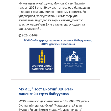
Инновацын тухай хууль, Монгол Улсын Засгийн
газрын 2023 оны 39 дүгээр тогтоолоор батлагдсан
“Гарааны компани болон программ хангамжийн
үйлдвэрлэл, хөгжүүлэлтийн чиглэлээр үйл
ажиллагаа явуулдаг аж ахуйн нэгжид дэмжлэг
үзүүлэх журам”-ын 2.4-т заасны дагуу судалгаа
шинжилгээний ...
2024-04-09
МУИС, “Пост Биотик” ХХК-тай
лицензийн гэрээ байгууллаа
МУИС-ийн нэр дээр өмчлөлтэй 10-0004623 улсын
бүртгэлийн дугаар бүхий “Чацарганатай шар
буурцгийн синбиотик ундаа үйлдвэрлэх арга”