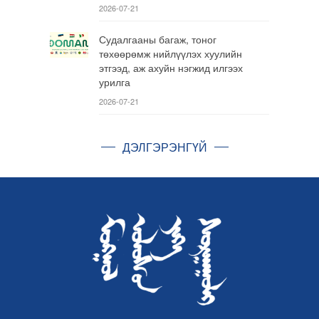
2026-07-21
Судалгааны багаж, тоног
төхөөрөмж нийлүүлэх хуулийн
этгээд, аж ахуйн нэгжид илгээх
урилга
2026-07-21
ДЭЛГЭРЭНГҮЙ