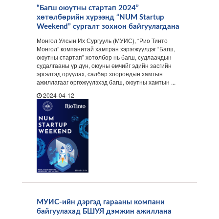
“Багш оюутны стартап 2024”
хөтөлбөрийн хүрээнд “NUM Startup
Weekend” сургалт зохион байгуулагдана
Монгол Улсын Их Сургууль (МУИС), “Рио Тинто
Монгол” компанитай хамтран хэрэгжүүлдэг “Багш,
оюутны стартап” хөтөлбөр нь багш, судлаачдын
судалгааны үр дүн, оюуны өмчийг эдийн засгийн
эргэлтэд оруулах, салбар хоорондын хамтын
ажиллагааг өргөжүүлэхэд багш, оюутны хамтын ...
2024-04-12
МУИС-ийн дэргэд гарааны компани
байгуулахад БШУЯ дэмжин ажиллана