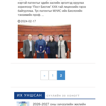
нэртэй патентыг эдийн засгийн эргэлтэд оруулах
зорилгоор “Пост Биотик” ХХК-тай лицензийн гэрээ
байгууллаа. Тус патентыг МУИС-ийн Биологийн
тэнхимийн проф. ...
2024-02-17
«
1
2
ИХ УНШСАН
СҮҮЛИЙН 30 ХОНОГТ
2026-2027 оны хичээлийн жилийн