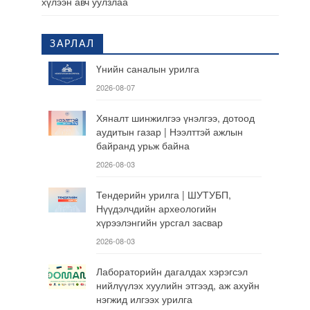
хүлээн авч уулзлаа
ЗАРЛАЛ
Үнийн саналын урилга
2026-08-07
Хяналт шинжилгээ үнэлгээ, дотоод
аудитын газар | Нээлттэй ажлын
байранд урьж байна
2026-08-03
Тендерийн урилга | ШУТУБП,
Нүүдэлчдийн археологийн
хүрээлэнгийн урсгал засвар
2026-08-03
Лабораторийн дагалдах хэрэгсэл
нийлүүлэх хуулийн этгээд, аж ахуйн
нэгжид илгээх урилга