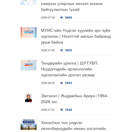
намрын улирлын хичээл зохион
байгуулалтын тухай
2026-07-09
9866
МУИС-ийн Үндсэн хуулийн эрх зүйн
хүрээлэн | Нээлттэй ажлын байранд
урьж байна
2026-07-09
5902
Тендерийн урилга | ШУТУБП,
Нүүдэлчдийн археологийн
хүрээлэнгийн урсгал засвар
2026-08-03
5093
Эмгэнэл | Жадамбын Ариун /1964-
2026 он/
2026-07-20
4528
Хяналтын тоо үлдсэн
хөтөлбөрүүдийн нөхөн элсэлтийн