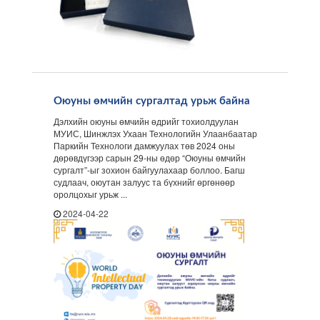
Оюуны өмчийн сургалтад урьж байна
Дэлхийн оюуны өмчийн өдрийг тохиолдуулан
МУИС, Шинжлэх Ухаан Технологийн Улаанбаатар
Паркийн Технологи дамжуулах төв 2024 оны
дөрөвдүгээр сарын 29-ны өдөр “Оюуны өмчийн
сургалт”-ыг зохион байгуулахаар боллоо. Багш
судлаач, оюутан залуус та бүхнийг өргөнөөр
оролцохыг урьж ...
2024-04-22