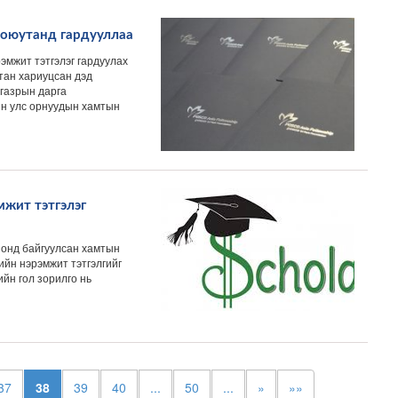
 оюутанд гардууллаа
эмжит тэтгэлэг гардуулах
тан хариуцсан дэд
 газрын дарга
йн улс орнуудын хамтын
жит тэтгэлэг
онд байгуулсан хамтын
ийн нэрэмжит тэтгэлгийг
ийн гол зорилго нь
37
38
39
40
...
50
...
»
»»