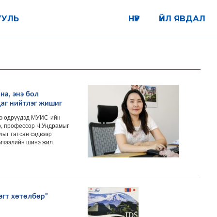
УУЛЬ
НҮҮР
ҮЙЛ ЯВДАЛ
на, энэ бол
даг нийтлэг жишиг
нэ өдрүүдэд МУИС-ийн
р, профессор Ч.Ундрамыг
ыг татсан сэдвээр
ичээлийн шинэ жил
эгт хөтөлбөр”