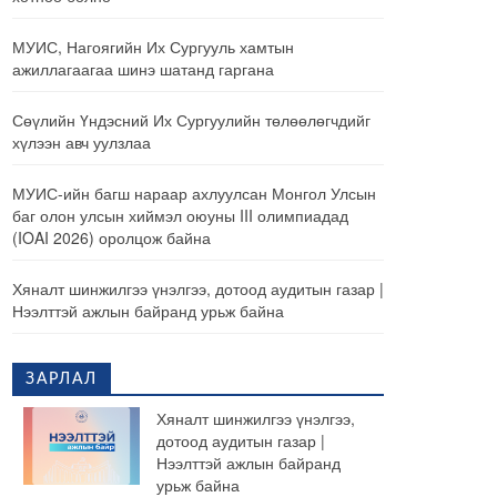
МУИС, Нагоягийн Их Сургууль хамтын
ажиллагаагаа шинэ шатанд гаргана
Сөүлийн Үндэсний Их Сургуулийн төлөөлөгчдийг
хүлээн авч уулзлаа
МУИС-ийн багш нараар ахлуулсан Монгол Улсын
баг олон улсын хиймэл оюуны III олимпиадад
(IOAI 2026) оролцож байна
Хяналт шинжилгээ үнэлгээ, дотоод аудитын газар |
Нээлттэй ажлын байранд урьж байна
ЗАРЛАЛ
Хяналт шинжилгээ үнэлгээ,
дотоод аудитын газар |
Нээлттэй ажлын байранд
урьж байна