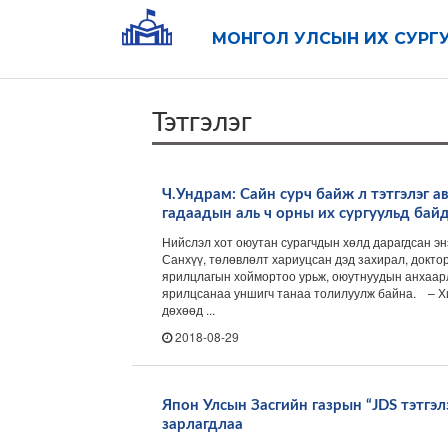
МОНГОЛ УЛСЫН ИХ СУРГ
Тэтгэлэг
Ч.Ундрам: Сайн сурч байж л тэтгэлэг ав
гадаадын аль ч орны их сургуульд бай
Нийслэл хот оюутан сурагчдын хөлд дарагдсан э
Санхүү, төлөвлөлт хариуцсан дэд захирал, докто
ярилцлагын хоймортоо урьж, оюутнуудын анхаарл
ярилцсанаа уншигч танаа толилуулж байна. – Х
дөхөөд ...
2018-08-29
Япон Улсын Засгийн газрын “JDS тэтгэл
зарлагдлаа