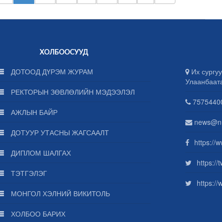
ХОЛБООСУУД
ДОТООД ДҮРЭМ ЖУРАМ
Их сургуу
Улаанбаат
РЕКТОРЫН ЗӨВЛӨЛИЙН МЭДЭЭЛЭЛ
75754400
АЖЛЫН БАЙР
news@n
ДОТУУР УТАСНЫ ЖАГСААЛТ
https://
ДИПЛОМ ШАЛГАХ
https:/
ТЭТГЭЛЭГ
https:/
МОНГОЛ ХЭЛНИЙ ВИКИТОЛЬ
ХОЛБОО БАРИХ