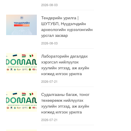
2026-08-03
Тендерийн урилга |
ШУТУБП, Нүүдэлчдийн
археологийн хүрээлэнгийн
урсгал засвар
2026-08-03
Лабораторийн дагалдах
хэрэгсэл нийлүүлэх
хуулийн этгээд, аж ахуйн
нэгжид илгээх урилга
2026-07-21
Судалгааны багаж, тоног
төхөөрөмж нийлүүлэх
хуулийн этгээд, аж ахуйн
нэгжид илгээх урилга
2026-07-21