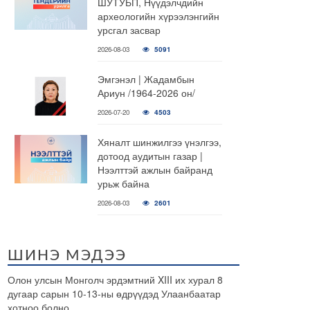
ШУТУБП, Нүүдэлчдийн
археологийн хүрээлэнгийн
урсгал засвар
2026-08-03
5091
Эмгэнэл | Жадамбын
Ариун /1964-2026 он/
2026-07-20
4503
Хяналт шинжилгээ үнэлгээ,
дотоод аудитын газар |
Нээлттэй ажлын байранд
урьж байна
2026-08-03
2601
ШИНЭ МЭДЭЭ
Олон улсын Монголч эрдэмтний XIII их хурал 8
дугаар сарын 10-13-ны өдрүүдэд Улаанбаатар
хотноо болно