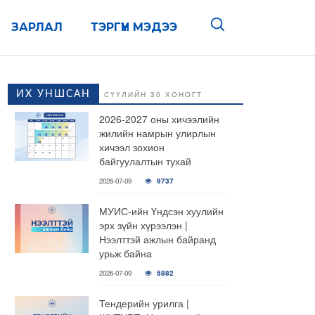
ЗАРЛАЛ
ТЭРГҮҮН МЭДЭЭ
ИХ УНШСАН
СҮҮЛИЙН 30 ХОНОГТ
2026-2027 оны хичээлийн
жилийн намрын улирлын
хичээл зохион
байгуулалтын тухай
2026-07-09
9737
МУИС-ийн Үндсэн хуулийн
эрх зүйн хүрээлэн |
Нээлттэй ажлын байранд
урьж байна
2026-07-09
5882
Тендерийн урилга |