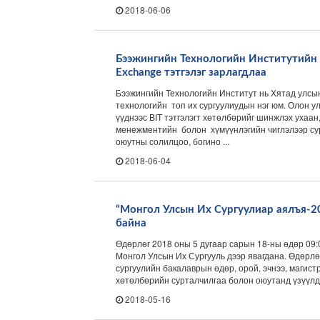
2018-06-06
Бээжингийн Технологийн Институтийн 
Exchange тэтгэлэг зарлагдлаа
Бээжингийн Технологийн Институт нь Хятад улсы
технологийн топ их сургуулиудын нэг юм. Олон 
үүднээс BIT тэтгэлэгт хөтөлбөрийг шинжлэх ухаан,
менежментийн болон хүмүүнлэгийн чиглэлээр су
оюутны солилцоо, богино ...
2018-06-04
“Монгол Улсын Их Сургуулиар аялъя-2
байна
Өдөрлөг 2018 оны 5 дугаар сарын 18-ны өдөр 09:
Монгол Улсын Их Сургууль дээр явагдана. Өдөрл
сургуулийн бакалаврын өдөр, орой, эчнээ, магист
хөтөлбөрийн сурталчилгаа болон оюутанд үзүүлдэг
2018-05-16