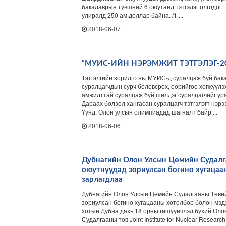
бакалаврын түвшний 6 оюутанд тэтгэлэг олгодог. 
улиралд 250 ам.доллар байна. /1 ...
2018-06-07
“МУИС-ИЙН НЭРЭМЖИТ ТЭТГЭЛЭГ-20
Тэтгэлгийн зорилго нь: МУИС-д суралцаж буй ба
суралцагчдын сурч боловсрох, өөрийгөө хөгжүүлэх
амжилттай суралцаж буй шилдэг суралцагчийг ур
Дараах болзол хангасан суралцагч тэтгэлэгт нэр
Үүнд: Олон улсын олимпиадад шагналт байр ...
2018-06-06
Дубнагийн Олон Улсын Цөмийн Судалг
оюутнуудад зориулсан богино хугацаа
зарлагдлаа
Дубнагийн Олон Улсын Цөмийн Судалгааны Төви
зориулсан богино хугацааны хөтөлбөр болон мэ
хотын Дубна дахь 18 орны гишүүнчлэл бүхий Ол
Судалгааны төв Joint Institute for Nuclear Research 