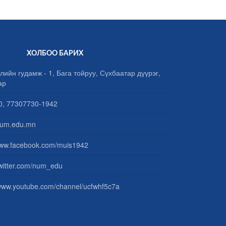
ХОЛБОО БАРИХ
лийн гудамж - 1, Бага тойруу, Сүхбаатар дүүрэг,
ар
, 77307730-1942
um.edu.mn
www.facebook.com/muis1942
/twitter.com/num_edu
/www.youtube.com/channel/ucfwhf5c7a