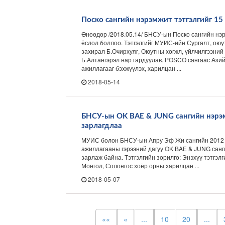
Поско сангийн нэрэмжит тэтгэлгийг 15
Өнөөдөр /2018.05.14/ БНСУ-ын Поско сангийн нэр
ёслол боллоо. Тэтгэлгийг МУИС-ийн Сургалт, оюу
захирал Б.Очирхуяг, Оюутны хөгжл, үйлчилгээний
Б.Алтангэрэл нар гардуулав. POSCO сангаас Ази
ажиллагааг бэхжүүлэх, харилцан ...
2018-05-14
БНСУ-ын OK BAE & JUNG сангийн нэрэм
зарлагдлаа
МУИС болон БНСУ-ын Апру Эф Жи сангийн 2012 
ажиллагааны гэрээний дагуу OK BAE & JUNG санг
зарлаж байна. Тэтгэлгийн зорилго: Энэхүү тэтгэлг
Монгол, Солонгос хоёр орны харилцан ...
2018-05-07
««
«
...
10
20
...