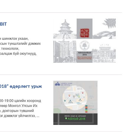
BIT
н шинжлэх ухаан,
улсын түншлэлийг дэмжих
 технологи,
ралцаж буй оюутнууд,
018” өдөрлөгт урьж
00-19:00 цагийн хооронд
өгөөр Монгол Улсын Их
р, докторын түвшний
 дэмжлэг үйлчилгээ, ...