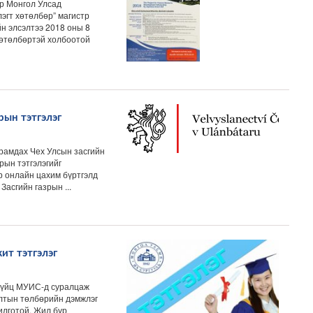
р Монгол Улсад
лэгт хөтөлбөр” магистр
н элсэлтээ 2018 оны 8
хөтөлбөртэй холбоотой
рын тэтгэлэг
йрамдах Чех Улсын засгийн
зрын тэтгэлэгийг
р онлайн цахим бүртгэлд
. Засгийн газрын ...
ит тэтгэлэг
эхүйц МУИС-д суралцаж
галтын төлбөрийн дэмжлэг
илготой. Жил бүр