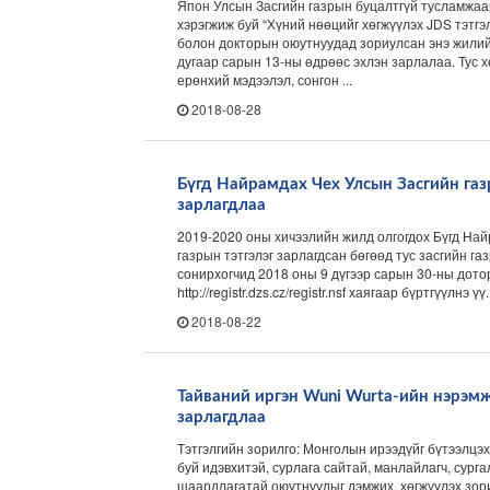
Япон Улсын Засгийн газрын буцалтгүй тусламжаа
хэрэгжиж буй “Хүний нөөцийг хөгжүүлэх JDS тэтгэ
болон докторын оюутнуудад зориулсан энэ жилий
дугаар сарын 13-ны өдрөөс эхлэн зарлалаа. Тус 
ерөнхий мэдээлэл, сонгон ...
2018-08-28
Бүгд Найрамдах Чех Улсын Засгийн газ
зарлагдлаа
2019-2020 оны хичээлийн жилд олгогдох Бүгд На
газрын тэтгэлэг зарлагдсан бөгөөд тус засгийн га
сонирхогчид 2018 оны 9 дүгээр сарын 30-ны дото
http://registr.dzs.cz/registr.nsf хаягаар бүртгүүлнэ үү
2018-08-22
Тайваний иргэн Wuni Wurta-ийн нэрэмж
зарлагдлаа
Тэтгэлгийн зорилго: Монголын ирээдүйг бүтээлц
буй идэвхитэй, сурлага сайтай, манлайлагч, сур
шаардлагатай оюутнуудыг дэмжих, хөгжүүлэх зор