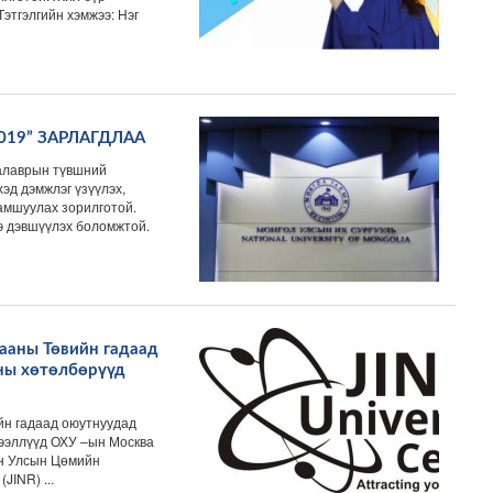
Тэтгэлгийн хэмжээ: Нэг
19” ЗАРЛАГДЛАА
калаврын түвшний
эд дэмжлэг үзүүлэх,
амшуулах зорилготой.
ээ дэвшүүлэх боломжтой.
ааны Төвийн гадаад
ны хөтөлбөрүүд
йн гадаад оюутнуудад
дээллүүд ОХУ –ын Москва
он Улсын Цөмийн
(JINR) ...