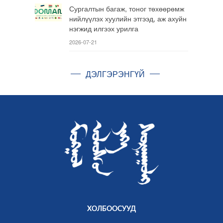
Сургалтын багаж, тоног төхөөрөмж
нийлүүлэх хуулийн этгээд, аж ахуйн
нэгжид илгээх урилга
2026-07-21
ДЭЛГЭРЭНГҮЙ
ХОЛБООСУУД