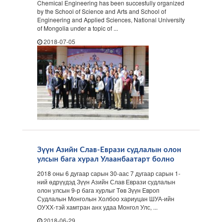
Chemical Engineering has been succesfully organized
by the School of Science and Arts and School of
Engineering and Applied Sciences, National University
of Mongolia under a topic of ...
2018-07-05
Зүүн Азийн Слав-Еврази судлалын олон
улсын бага хурал Улаанбаатарт болно
2018 оны 6 дугаар сарын 30-аас 7 дугаар сарын 1-
ний өдрүүдэд Зүүн Азийн Слав Еврази судлалын
олон улсын 9-р бага хурлыг Төв Зүүн Европ
Судлалын Монголын Холбоо хариуцан ШУА-ийн
ОУХХ-тэй хамтран анх удаа Монгол Улс, ...
2018-06-29