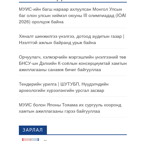
МУИС-ийн багш нараар ахлуулсан Монгол Улсын
баг олон улсын хиймэл оюуны III олимпиадад (IOAI
2026) оролцож байна
Хяналт шинжилгээ үнэлгээ, дотоод аудитын газар |
Нээлттэй ажлын байранд урьж байна
Орчуулагч, хэлмэрчийн мэргэшлийн үнэлгээний төв
БНСУ-ын Дэлхийн К-соёлын консерциумтай хамтын
ажиллагааны санамж бичиг байгууллаа
Тендерийн урилга | ШУТУБП, Нүүдэлчдийн
археологийн хүрээлэнгийн урсгал засвар
МУИС болон Японы Тояама их сургууль хооронд
хамтын ажиллагааны гэрээ байгууллаа
ЗАРЛАЛ