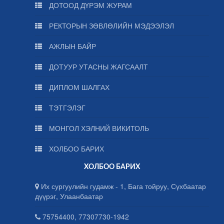
ДОТООД ДҮРЭМ ЖУРАМ
РЕКТОРЫН ЗӨВЛӨЛИЙН МЭДЭЭЛЭЛ
АЖЛЫН БАЙР
ДОТУУР УТАСНЫ ЖАГСААЛТ
ДИПЛОМ ШАЛГАХ
ТЭТГЭЛЭГ
МОНГОЛ ХЭЛНИЙ ВИКИТОЛЬ
ХОЛБОО БАРИХ
ХОЛБОО БАРИХ
Их сургуулийн гудамж - 1, Бага тойруу, Сүхбаатар
дүүрэг, Улаанбаатар
75754400, 77307730-1942