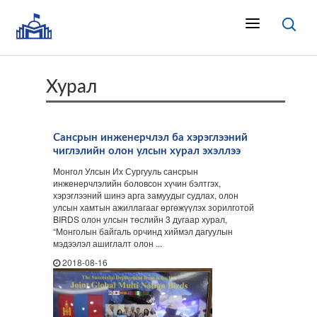
Хурал
Сансрын инженерчлэл ба хэрэглээний
чиглэлийн олон улсын хурал эхэллээ
Монгол Улсын Их Сургууль сансрын
инженерчлэлийн боловсон хүчин бэлтгэх,
хэрэглээний шинэ арга замуудыг судлах, олон
улсын хамтын ажиллагааг өргөжүүлэх зорилготой
BIRDS олон улсын төслийн 3 дугаар хурал,
“Монголын байгаль орчинд хиймэл дагуулын
мэдээлэл ашиглалт олон ...
2018-08-16