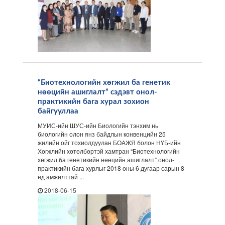
“Биотехнологийн хөгжил ба генетик
нөөцийн ашиглалт” сэдэвт онол-
практикийн бага хурал зохион
байгууллаа
МУИС-ийн ШУС-ийн Биологийн тэнхим нь
биологийн олон янз байдлын конвенцийн 25
жилийн ойг тохиолдуулан БОАЖЯ болон НҮБ-ийн
Хөгжлийн хөтөлбөртэй хамтран “Биотехнологийн
хөгжил ба генетикийн нөөцийн ашиглалт” онол-
практикийн бага хурлыг 2018 оны 6 дугаар сарын 8-
нд амжилттай ...
2018-06-15