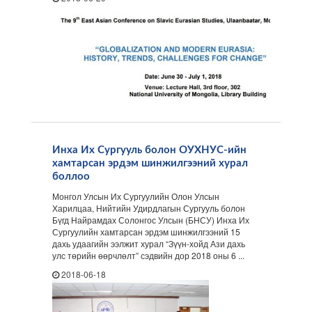
Инха Их Сургууль болон ОУХНУС-ийн
хамтарсан эрдэм шинжилгээний хурал
боллоо
Монгол Улсын Их Сургуулийн Олон Улсын
Харилцаа, Нийтийн Удирдлагын Сургууль болон
Бүгд Найрамдах Солонгос Улсын (БНСУ) Инха Их
Сургуулийн хамтарсан эрдэм шинжилгээний 15
дахь удаагийн ээлжит хурал “Зүүн-хойд Ази дахь
улс төрийн өөрчлөлт” сэдвийн дор 2018 оны 6 ...
2018-06-18