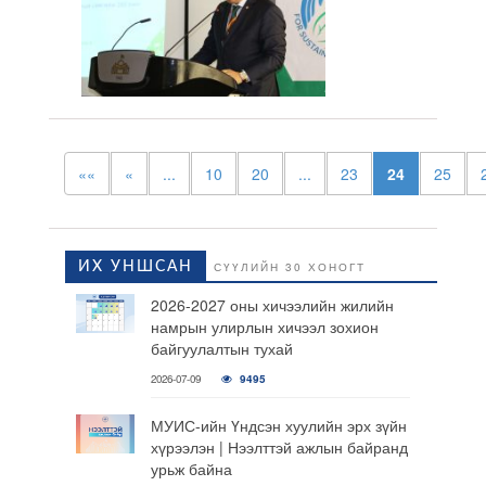
««
«
...
10
20
...
23
24
25
ИХ УНШСАН
СҮҮЛИЙН 30 ХОНОГТ
2026-2027 оны хичээлийн жилийн
намрын улирлын хичээл зохион
байгуулалтын тухай
2026-07-09
9495
МУИС-ийн Үндсэн хуулийн эрх зүйн
хүрээлэн | Нээлттэй ажлын байранд
урьж байна