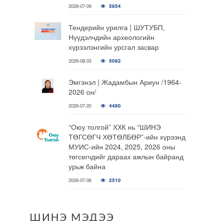
2026-07-09
5854
Тендерийн урилга | ШУТУБП,
Нүүдэлчдийн археологийн
хүрээлэнгийн урсгал засвар
2026-08-03
5082
Эмгэнэл | Жадамбын Ариун /1964-
2026 он/
2026-07-20
4480
“Оюу толгой” ХХК нь “ШИНЭ
ТӨГСӨГЧ ХӨТӨЛБӨР”-ийн хүрээнд
МУИС-ийн 2024, 2025, 2026 оны
төгсөгчдийг дараах ажлын байранд
урьж байна
2026-07-08
2510
ШИНЭ МЭДЭЭ