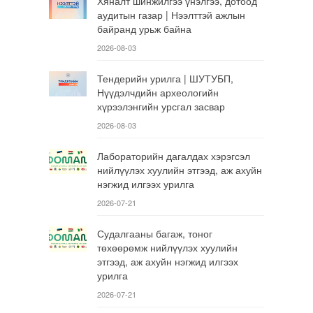
Хяналт шинжилгээ үнэлгээ, дотоод
аудитын газар | Нээлттэй ажлын
байранд урьж байна
2026-08-03
Тендерийн урилга | ШУТУБП,
Нүүдэлчдийн археологийн
хүрээлэнгийн урсгал засвар
2026-08-03
Лабораторийн дагалдах хэрэгсэл
нийлүүлэх хуулийн этгээд, аж ахуйн
нэгжид илгээх урилга
2026-07-21
Судалгааны багаж, тоног
төхөөрөмж нийлүүлэх хуулийн
этгээд, аж ахуйн нэгжид илгээх
урилга
2026-07-21