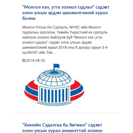
“Монгол хэл, утга зохиол судлал” сэдэвт
олон улсын эрдэм шинжилгээний хурал
болно
Монгол Улсын Их Сургууль, МУИС-ийн Монгол
судлалын хүрээлэн, Төвийн Үндэстний их сургууль
хамтран зохион байгуулж буй “Монгол хэл, утга
зохиол судлал” сэдэвт олон улсын эрдэм
шинжилгээний хурал 2018 оны 8 дугаар сарын 3-4-
нд МУИС-ийн Төв ...
2018-08-02
“Химийн Судалгаа ба Хөгжил” сэдэвт
олон улсын хурал амжилттай зохион