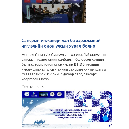
Сансрын инженерчлэл ба хэрэглээний
чиглэлийн олон улсын хурал болно
Монгол Улсын Их Сургууль нь хөгжиж буй орнуудын
сансрын технологийн салбарын боловсон хүчнийг
бэлтгэх зорилготой олон улсын BIRDS төслийн
хүрээнд манай улсын анхны сансрын хиймэл дагуул
“Мазаалай”-г 2017 оны 7 дугаар сард сансарт
хөөргөсөн билээ. ...
2018-08-15