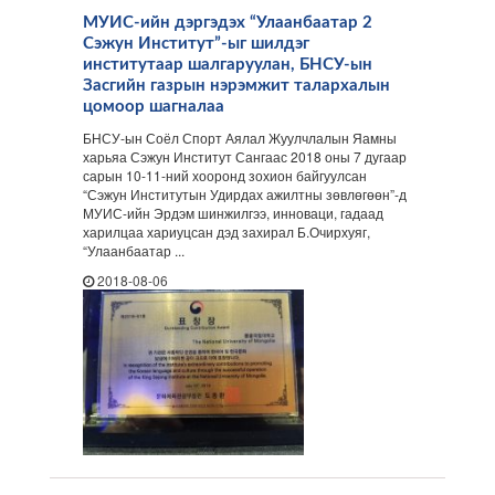
МУИС-ийн дэргэдэх “Улаанбаатар 2
Сэжун Институт”-ыг шилдэг
институтаар шалгаруулан, БНСУ-ын
Засгийн газрын нэрэмжит талархалын
цомоор шагналаа
БНСУ-ын Соёл Спорт Аялал Жуулчлалын Яамны
харьяа Сэжун Институт Сангаас 2018 оны 7 дугаар
сарын 10-11-ний хооронд зохион байгуулсан
“Сэжун Институтын Удирдах ажилтны зөвлөгөөн”-д
МУИС-ийн Эрдэм шинжилгээ, инноваци, гадаад
харилцаа хариуцсан дэд захирал Б.Очирхуяг,
“Улаанбаатар ...
2018-08-06