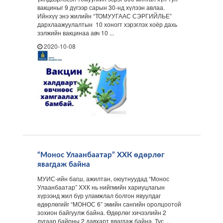
вакциныг 9 дүгээр сарын 30-нд хүлээн авлаа.
Ийнхүү энэ жилийн “ТОМУУГААС СЭРГИЙЛЬЕ”
дархлаажуулалтын 10 хоногт хэрэглэх хоёр дахь
ээлжийн вакцинаа авч 10 ...
2020-10-08
“Монос Улаанбаатар” ХХК өдөрлөг
явагдаж байна
МУИС-ийн багш, ажилтан, оюутнуудад “Монос
Улаанбаатар” ХХК нь нийгмийн хариуцлагын
хүрээнд жил бүр уламжлал болгон явуулдаг
өдөрлөгийг “МОНОС 6” эмийн сангийн оролцоотой
зохион байгуулж байна. Өдөрлөг хичээлийн 2
дугаар байрны 2 давхарт явагдаж байна. Тус ...