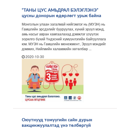
“ТАНЫ ЦУС АМЬДРАЛ БЭЛЭГЛЭНЭ”
цусны донорын өдөрлөгт урьж байна
Монголын улаан загалмай нийгэмлэг нь (МУЗН) нь
Гамшгийн эрсдэлийг бууруулах, хүний эрүүл мэнд,
амь насыг авран хамгаалахад дэмжлэг үзүүлэх
зорилго бүхий Үндэсний хүмүүнлэгийн байгууллага
юм. МУЗН нь Гамшгийн менежмент, Эрүүл мэндийг
дэмжих, Нийгмийн халамжийн хөтөлбөр ...
2020-10-30
Оюутнууд томуугийн сайн дурын
вакцинжуулалтад үнэ төлбөргүй