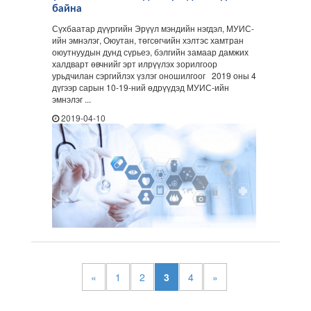
байна
Сүхбаатар дүүргийн Эрүүл мэндийн нэгдэл, МУИС-
ийн эмнэлэг, Оюутан, төгсөгчийн хэлтэс хамтран
оюутнуудын дунд сүрьеэ, бэлгийн замаар дамжих
халдварт өвчнийг эрт илрүүлэх зорилгоор
урьдчилан сэргийлэх үзлэг оношилгоог 2019 оны 4
дүгээр сарын 10-19-ний өдрүүдэд МУИС-ийн
эмнэлэг ...
2019-04-10
«
1
2
3
4
»