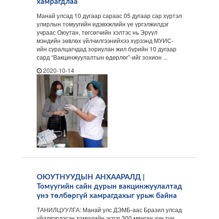
хамрагдлаа
Манай улсад 10 дугаар сараас 05 дугаар сар хүртэл
улирлын томуугийн идэвхжлийн үе үргэлжилдэг
учраас Оюутан, төгсөгчийн хэлтэс нь Эрүүл
мэндийн зөвлөх үйлчилгээнийхээ хүрээнд МУИС-
ийн суралцагчдад зориулан жил бүрийн 10 дугаар
сард “Вакцинжуулалтын өдөрлөг”-ийг зохион ...
2020-10-14
ОЮУТНУУДЫН АНХААРАЛД |
Томуугийн сайн дурын вакцинжуулалтад
үнэ төлбөргүй хамрагдахыг урьж байна
ТАНИЛЦУУЛГА: Манай улс ДЭМБ-аас Бразил улсад
үйлдвэрлэсэн томуугийн эсрэг 300 мянган хүн тун