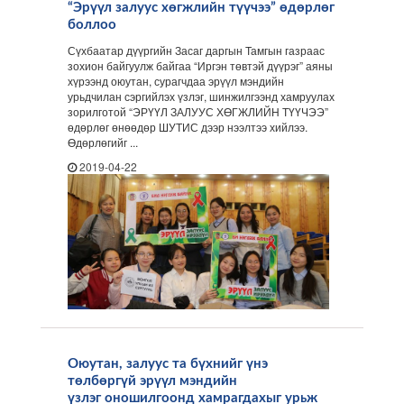
“Эрүүл залуус хөгжлийн түүчээ” өдөрлөг
боллоо
Сүхбаатар дүүргийн Засаг даргын Тамгын газраас
зохион байгуулж байгаа “Иргэн төвтэй дүүрэг” аяны
хүрээнд оюутан, сурагчдаа эрүүл мэндийн
урьдчилан сэргийлэх үзлэг, шинжилгээнд хамруулах
зорилготой “ЭРҮҮЛ ЗАЛУУС ХӨГЖЛИЙН ТҮҮЧЭЭ”
өдөрлөг өнөөдөр ШУТИС дээр нээлтээ хийлээ.
Өдөрлөгийг ...
2019-04-22
Оюутан, залуус та бүхнийг үнэ
төлбөргүй эрүүл мэндийн
үзлэг оношилгоонд хамрагдахыг урьж