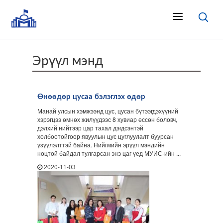
Эрүүл мэнд
Өнөөдөр цусаа бэлэглэх өдөр
Манай улсын хэмжээнд цус, цусан бүтээгдэхүүний
хэрэгцээ өмнөх жилүүдээс 8 хувиар өссөн боловч,
дэлхий нийтээр цар тахал дэгдсэнтэй
холбоотойгоор явуулын цус цуглуулалт буурсан
үзүүлэлттэй байна. Нийгмийн эрүүл мэндийн
ноцтой байдал тулгарсан энэ цаг үед МУИС-ийн ...
2020-11-03