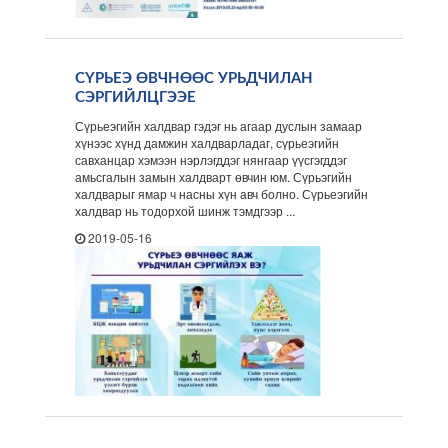
СҮРЬЕЭ ӨВЧНӨӨС УРЬДЧИЛАН
СЭРГИЙЛЦГЭЭЕ
Сүрьеэгийн халдвар гэдэг нь агаар дуслын замаар
хүнээс хүнд дамжин халдварладаг, сүрьеэгийн
савханцар хэмээн нэрлэгддэг нянгаар үүсгэгддэг
амьсгалын замын халдварт өвчин юм. Сүрьэгийн
халдварыг ямар ч насны хүн авч болно. Сүрьеэгийн
халдвар нь тодорхой шинж тэмдгээр ...
2019-05-16