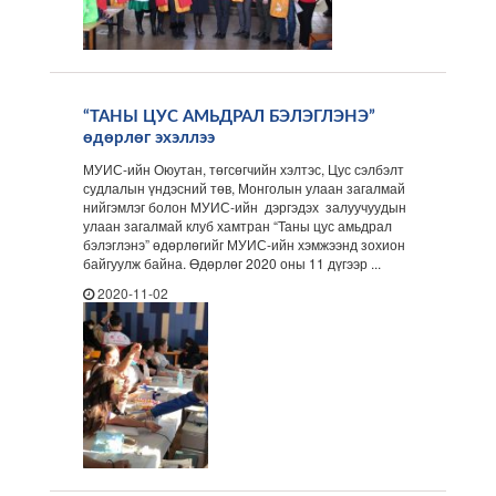
“ТАНЫ ЦУС АМЬДРАЛ БЭЛЭГЛЭНЭ”
өдөрлөг эхэллээ
МУИС-ийн Оюутан, төгсөгчийн хэлтэс, Цус сэлбэлт
судлалын үндэсний төв, Монголын улаан загалмай
нийгэмлэг болон МУИС-ийн дэргэдэх залуучуудын
улаан загалмай клуб хамтран “Таны цус амьдрал
бэлэглэнэ” өдөрлөгийг МУИС-ийн хэмжээнд зохион
байгуулж байна. Өдөрлөг 2020 оны 11 дүгээр ...
2020-11-02