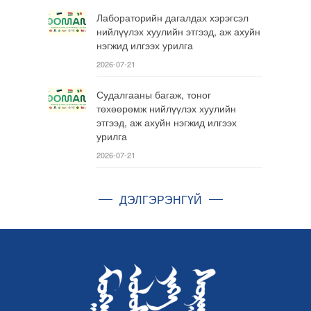
Лабораторийн дагалдах хэрэгсэл
нийлүүлэх хуулийн этгээд, аж ахуйн
нэгжид илгээх урилга
2026-07-21
Судалгааны багаж, тоног
төхөөрөмж нийлүүлэх хуулийн
этгээд, аж ахуйн нэгжид илгээх
урилга
2026-07-21
ДЭЛГЭРЭНГҮЙ