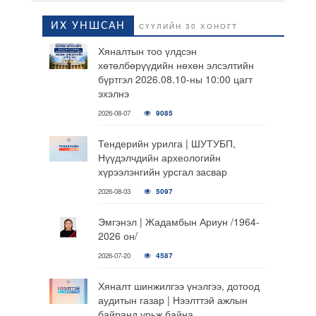
ИХ УНШСАН
СҮҮЛИЙН 30 ХОНОГТ
Хяналтын тоо үлдсэн
хөтөлбөрүүдийн нөхөн элсэлтийн
бүртгэл 2026.08.10-ны 10:00 цагт
эхэлнэ
2026-08-07
9085
Тендерийн урилга | ШУТУБП,
Нүүдэлчдийн археологийн
хүрээлэнгийн урсгал засвар
2026-08-03
5097
Эмгэнэл | Жадамбын Ариун /1964-
2026 он/
2026-07-20
4587
Хяналт шинжилгээ үнэлгээ, дотоод
аудитын газар | Нээлттэй ажлын
байранд урьж байна