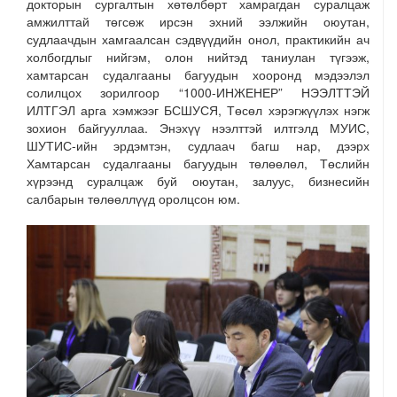
докторын сургалтын хөтөлбөрт хамрагдан суралцаж
амжилттай төгсөж ирсэн эхний ээлжийн оюутан,
судлаачдын хамгаалсан сэдвүүдийн онол, практикийн ач
холбогдлыг нийгэм, олон нийтэд таниулан түгээж,
хамтарсан судалгааны багуудын хооронд мэдээлэл
солилцох зорилгоор “1000-ИНЖЕНЕР” НЭЭЛТТЭЙ
ИЛТГЭЛ арга хэмжээг БСШУСЯ, Төсөл хэрэгжүүлэх нэгж
зохион байгууллаа. Энэхүү нээлттэй илтгэлд МУИС,
ШУТИС-ийн эрдэмтэн, судлаач багш нар, дээрх
Хамтарсан судалгааны багуудын төлөөлөл, Төслийн
хүрээнд суралцаж буй оюутан, залуус, бизнесийн
салбарын төлөөллүүд оролцсон юм.