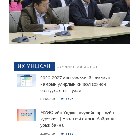
ИХ УНШСАН
СҮҮЛИЙН 30 ХОНОГТ
2026-2027 оны хичээлийн жилийн
намрын улирлын хичээл зохион
байгуулалтын тухай
2026-07-09
9627
МУИС-ийн Үндсэн хуулийн эрх зүйн
хүрээлэн | Нээлттэй ажлын байранд
урьж байна
2026-07-09
5870