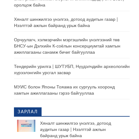
оролцож байна
Хяналт шинжилгээ үнэлгээ, дотоод аудитын газар |
Нээлттэй ажлын байранд урьж байна
Орчуулагч, хэлмэрчийн мэргэшлийн үнэлгээний төв
БНСУ-ын Дэлхийн К-соёлын консерциумтай хамтын
ажиллагааны санамж бичиг байгууллаа
Тендерийн урилга | ШУТУБП, Нүүдэлчдийн археологийн
хүрээлэнгийн урсгал засвар
МУИС болон Японы Тояама их сургууль хооронд
хамтын ажиллагааны гэрээ байгууллаа
ЗАРЛАЛ
Хяналт шинжилгээ үнэлгээ, дотоод
аудитын газар | Нээлттэй ажлын
байранд урьж байна