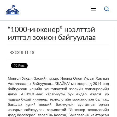
“1000-инженер” нээлттэй
илтгэл зохион байгууллаа
2018-11-15
Монгол Улсын Засгийн газар, Японы Олон Улсын Хамтын
Ажиллагааны Байгууллага /ЖАЙКА/-ын хооронд 2014 онд
байгуулсан иенийн хөнгөлөлттэй зээлийн хэлэлцээрийн
дагуу БСШУСЯ-аас хэрэгжүүлж буй өндөр мэдлэг, ур
чадвар бүхий инженер, технологийн мэргэжилтэн бэлтгэх,
багшлах хүний нөөцийг бэхжүүлэх, сургалтын орчин
чанарыг сайжруулах зорилготой “Инженер технологийн
дээд боловсрол” төсөл нь Коосэн, Бакалаврын хамтарсан