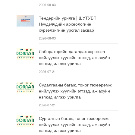
2026-08-03
Тендерийн урилга | ШУТУБП,
Нүүдэлчдийн археологийн
хүрээлэнгийн урсгал засвар
2026-08-03
Лабораторийн дагалдах хэрэгсэл
нийлүүлэх хуулийн этгээд, аж ахуйн
нэгжид илгээх урилга
2026-07-21
Судалгааны багаж, тоног төхөөрөмж
нийлүүлэх хуулийн этгээд, аж ахуйн
нэгжид илгээх урилга
2026-07-21
Сургалтын багаж, тоног төхөөрөмж
нийлүүлэх хуулийн этгээд, аж ахуйн
нэгжид илгээх урилга