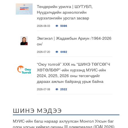
Тендерийн урилга | ШУТУБП,
Нүүдэлчдийн археологийн
хүрээлэнгийн урсгал засвар
2026-08-03
5086
Эмгэнэл | Жадамбын Ариун /1964-2026
он/
2026-07-20
4492
“Оюу толгой” ХХК нь “ШИНЭ ТӨГСӨГЧ
ХӨТӨЛБӨР”-ийн хүрээнд МУИС-ийн
2024, 2025, 2026 оны төгсөгчдийг
дараах ажлын байранд урьж байна
2026-07-08
2522
ШИНЭ МЭДЭЭ
МУИС-ийн багш нараар ахлуулсан Монгол Улсын баг
олон улсын хиймэл оюуны III олимпиадад (IOAI 2026)