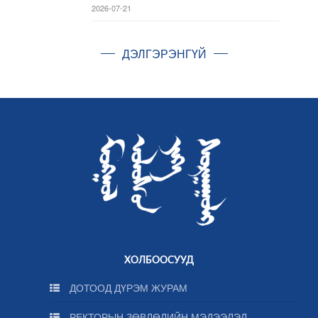
2026-07-21
ДЭЛГЭРЭНГҮЙ
ХОЛБООСУУД
ДОТООД ДҮРЭМ ЖУРАМ
РЕКТОРЫН ЗӨВЛӨЛИЙН МЭДЭЭЛЭЛ