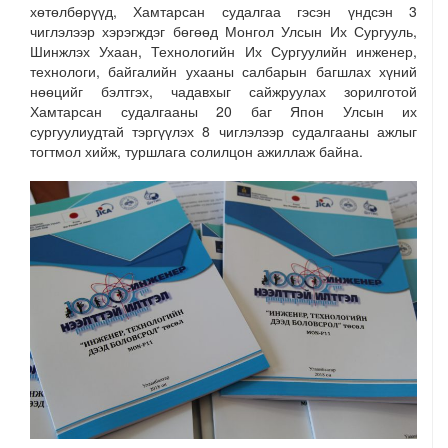
хөтөлбөрүүд, Хамтарсан судалгаа гэсэн үндсэн 3
чиглэлээр хэрэгждэг бөгөөд Монгол Улсын Их Сургууль,
Шинжлэх Ухаан, Технологийн Их Сургуулийн инженер,
технологи, байгалийн ухааны салбарын багшлах хүний
нөөцийг бэлтгэх, чадавхыг сайжруулах зорилготой
Хамтарсан судалгааны 20 баг Япон Улсын их
сургуулиудтай тэргүүлэх 8 чиглэлээр судалгааны ажлыг
тогтмол хийж, туршлага солилцон ажиллаж байна.