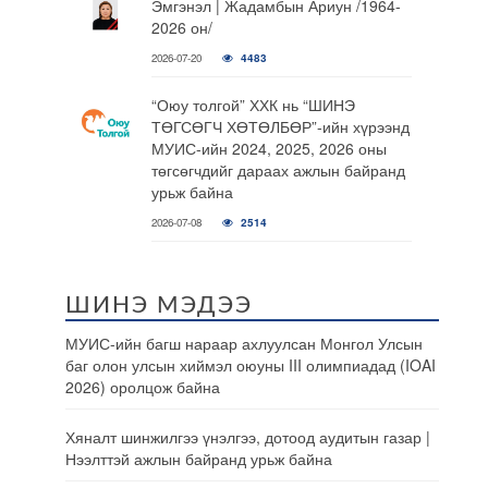
Эмгэнэл | Жадамбын Ариун /1964-
2026 он/
2026-07-20
4483
“Оюу толгой” ХХК нь “ШИНЭ
ТӨГСӨГЧ ХӨТӨЛБӨР”-ийн хүрээнд
МУИС-ийн 2024, 2025, 2026 оны
төгсөгчдийг дараах ажлын байранд
урьж байна
2026-07-08
2514
ШИНЭ МЭДЭЭ
МУИС-ийн багш нараар ахлуулсан Монгол Улсын
баг олон улсын хиймэл оюуны III олимпиадад (IOAI
2026) оролцож байна
Хяналт шинжилгээ үнэлгээ, дотоод аудитын газар |
Нээлттэй ажлын байранд урьж байна