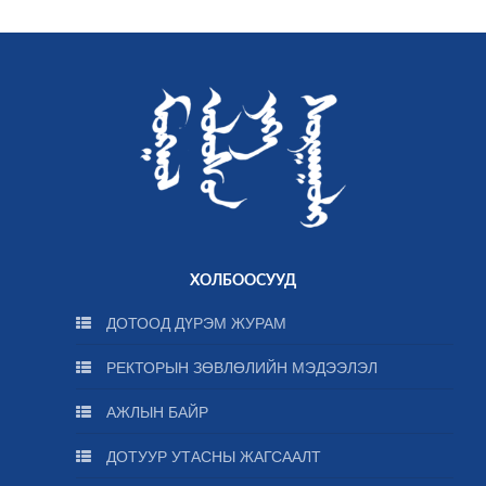
ХОЛБООСУУД
ДОТООД ДҮРЭМ ЖУРАМ
РЕКТОРЫН ЗӨВЛӨЛИЙН МЭДЭЭЛЭЛ
АЖЛЫН БАЙР
ДОТУУР УТАСНЫ ЖАГСААЛТ