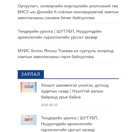
Орчуулагч, хэлмэрчийн мэргэшлийн үнэлгээний төв
БНСУ-ын Дэлхийн К-соёлын консерциумтай хамтын
ажиллагааны санамж бичиг байгууллаа
Тендерийн урилга | ШУТУБП, Нүүдэлчдийн
археологийн хүрээлэнгийн урсгал засвар
МУИС болон Японы Тояама их сургууль хооронд
хамтын ажиллагааны гэрээ байгууллаа
ЗАРЛАЛ
Хяналт шинжилгээ үнэлгээ, дотоод
аудитын газар | Нээлттэй ажлын
байранд урьж байна
2026-08-03
Тендерийн урилга | ШУТУБП,
Нүүдэлчдийн археологийн
хүрээлэнгийн урсгал засвар