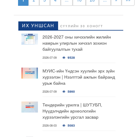
ИХ УНШСАН
СҮҮЛИЙН 30 ХОНОГТ
2026-2027 оны хичээлийн жилийн
намрын улирлын хичээл зохион
байгуулалтын тухай
2026-07-09
9528
МУИС-ийн Үндсэн хуулийн эрх зүйн
хүрээлэн | Нээлттэй ажлын байранд
урьж байна
2026-07-09
5860
Тендерийн урилга | ШУТУБП,
Нүүдэлчдийн археологийн
хүрээлэнгийн урсгал засвар
2026-08-03
5083