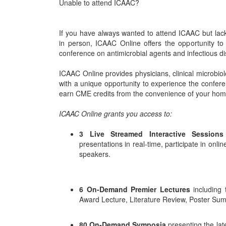
Unable to attend ICAAC?
If you have always wanted to attend ICAAC but lack
in person, ICAAC Online offers the opportunity to 
conference on antimicrobial agents and infectious d
ICAAC Online provides physicians, clinical microbio
with a unique opportunity to experience the confer
earn CME credits from the convenience of your hom
ICAAC Online grants you access to:
3 Live Streamed Interactive Sessions
presentations in real-time, participate in onli
speakers.
6 On-Demand Premier Lectures
including 
Award Lecture, Literature Review, Poster Su
80 On-Demand Symposia
presenting the lat