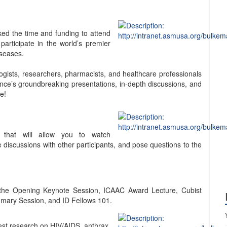
ed the time and funding to attend
participate in the world’s premier
iseases.
logists, researchers, pharmacists, and healthcare professionals
ence’s groundbreaking presentations, in-depth discussions, and
e!
that will allow you to watch
ne discussions with other participants, and pose questions to the
the Opening Keynote Session, ICAAC Award Lecture, Cubist
mmary Session, and ID Fellows 101.
est research on HIV/AIDS, anthrax,