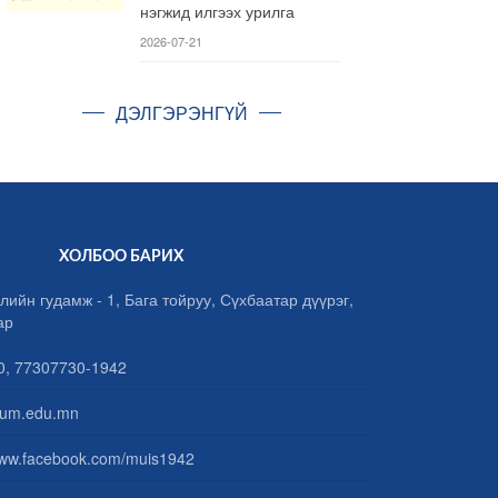
нэгжид илгээх урилга
2026-07-21
ДЭЛГЭРЭНГҮЙ
ХОЛБОО БАРИХ
лийн гудамж - 1, Бага тойруу, Сүхбаатар дүүрэг,
ар
, 77307730-1942
um.edu.mn
www.facebook.com/muis1942