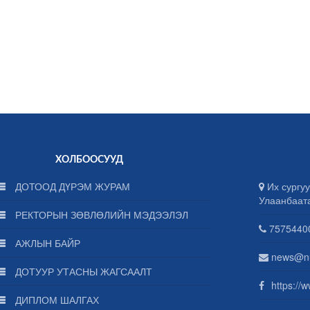
ХОЛБООСУУД
ДОТООД ДҮРЭМ ЖУРАМ
Их сургуу
Улаанбаат
РЕКТОРЫН ЗӨВЛӨЛИЙН МЭДЭЭЛЭЛ
75754400
АЖЛЫН БАЙР
news@n
ДОТУУР УТАСНЫ ЖАГСААЛТ
https://
ДИПЛОМ ШАЛГАХ