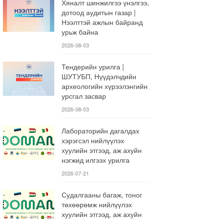
Хяналт шинжилгээ үнэлгээ,
дотоод аудитын газар |
Нээлттэй ажлын байранд
урьж байна
2026-08-03
Тендерийн урилга |
ШУТУБП, Нүүдэлчдийн
археологийн хүрээлэнгийн
урсгал засвар
2026-08-03
Лабораторийн дагалдах
хэрэгсэл нийлүүлэх
хуулийн этгээд, аж ахуйн
нэгжид илгээх урилга
2026-07-21
Судалгааны багаж, тоног
төхөөрөмж нийлүүлэх
хуулийн этгээд, аж ахуйн