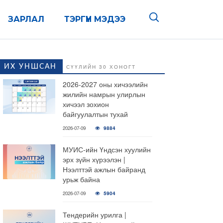
ЗАРЛАЛ
ТЭРГҮҮН МЭДЭЭ
ИХ УНШСАН
СҮҮЛИЙН 30 ХОНОГТ
2026-2027 оны хичээлийн
жилийн намрын улирлын
хичээл зохион
байгуулалтын тухай
2026-07-09
9884
МУИС-ийн Үндсэн хуулийн
эрх зүйн хүрээлэн |
Нээлттэй ажлын байранд
урьж байна
2026-07-09
5904
Тендерийн урилга |