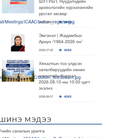
ШУТУБП, Нүүдэлчдийн
археологийн хүрээлэнгийн
урсгал засвар
2026-08-03
5093
Эмгэнэл | Жадамбын
Ариун /1964-2026 он/
2026-07-20
4534
Хяналтын тоо үлдсэн
хөтөлбөрүүдийн нөхөн
элсэлтийн бүртгэл
2026.08.10-ны 10:00 цагт
эхэлнэ
2026-08-07
4203
ШИНЭ МЭДЭЭ
Үнийн саналын урилга