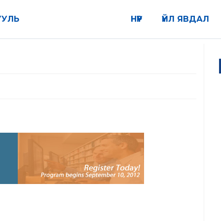
УУЛЬ
НҮҮР
ҮЙЛ ЯВДАЛ