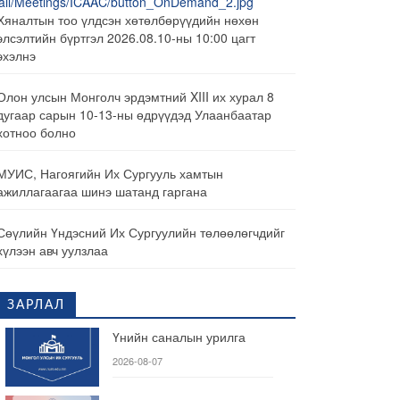
Хяналтын тоо үлдсэн хөтөлбөрүүдийн нөхөн
элсэлтийн бүртгэл 2026.08.10-ны 10:00 цагт
эхэлнэ
Олон улсын Монголч эрдэмтний XIII их хурал 8
дугаар сарын 10-13-ны өдрүүдэд Улаанбаатар
хотноо болно
МУИС, Нагоягийн Их Сургууль хамтын
ажиллагаагаа шинэ шатанд гаргана
Сөүлийн Үндэсний Их Сургуулийн төлөөлөгчдийг
хүлээн авч уулзлаа
ЗАРЛАЛ
Үнийн саналын урилга
2026-08-07