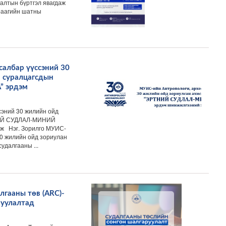
галтын бүртгэл явагдаж
раагийн шатны
албар үүссэний 30
 суралцагсдын
 эрдэм
сэний 30 жилийн ойд
ТНИЙ СУДЛАЛ-МИНИЙ
ж Нэг. Зорилго МУИС-
30 жилийн ойд зориулан
удалгааны ...
лгааны төв (ARC)-
руулалтад