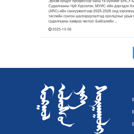
Эрхэм хүндэт профессор багш та бүхнийг БНСУ-
Судалгааны Чуй Хүрээлэн, МУИС-ийн дэргэдэх А
(ARC)-ийн санхүүжилтээр 2025-2026 онд хэрэгжү
төслийн сонгон шалгаруулалтад оролцохыг урьж 
судалгааны хамрах чиглэл: Байгалийн ...
2025-10-06