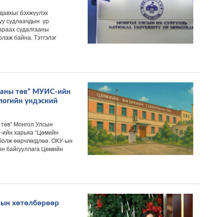
давхыг бэхжүүлэх
луу судлаачдын ур
араах судалгааны
рлаж байна. Тэтгэлэг
ааны төв” МУИС-ийн
логийн үндэсний
төв” Монгол Улсын
С-ийн харьяа “Цөмийн
 болж өөрчлөгдлөө. ОХУ-ын
ын байгууллага Цөмийн
рын хөтөлбөрөөр