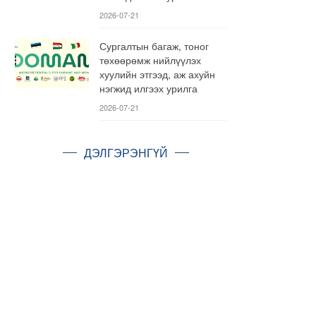
2026-07-21
Сургалтын багаж, тоног
төхөөрөмж нийлүүлэх
хуулийн этгээд, аж ахуйн
нэгжид илгээх урилга
2026-07-21
ДЭЛГЭРЭНГҮЙ