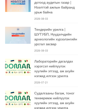
дотоод аудитын газар |
Нээлттэй ажлын байранд
урьж байна
2026-08-03
Тендерийн урилга |
ШУТУБП, Нүүдэлчдийн
археологийн хүрээлэнгийн
урсгал засвар
2026-08-03
Лабораторийн дагалдах
хэрэгсэл нийлүүлэх
хуулийн этгээд, аж ахуйн
нэгжид илгээх урилга
2026-07-21
Судалгааны багаж, тоног
төхөөрөмж нийлүүлэх
хуулийн этгээд, аж ахуйн
нэгжид илгээх урилга