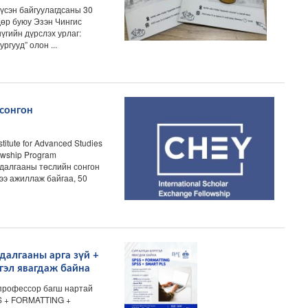
үсэн байгуулагдсаны 30
дөр буюу Эзэн Чингис
гийн дүрслэх урлаг:
гууд” олон ...
сонгон
itute for Advanced Studies
lowship Program
удалгааны төслийн сонгон
э ажиллаж байгаа, 50
далгааны арга зүй +
гэл явагдаж байна
профессор багш нартай
S + FORMATTING +