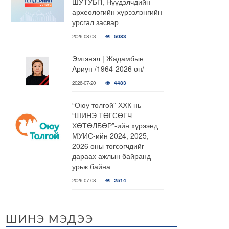
ШУТУБП, Нүүдэлчдийн
археологийн хүрээлэнгийн
урсгал засвар
2026-08-03
5083
Эмгэнэл | Жадамбын
Ариун /1964-2026 он/
2026-07-20
4483
“Оюу толгой” ХХК нь
“ШИНЭ ТӨГСӨГЧ
ХӨТӨЛБӨР”-ийн хүрээнд
МУИС-ийн 2024, 2025,
2026 оны төгсөгчдийг
дараах ажлын байранд
урьж байна
2026-07-08
2514
ШИНЭ МЭДЭЭ