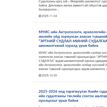
Судалгааны арга зүй + Өгөгдлийн шинжилгээ” сур
байна. Дипломын ажлаа амжилттай гүйцэтгэж да
боловсролоо ...
2025-11-04
МУИС-ийн Антропологи, археологийн с
жилийн ойд зориулсан ахисан түвшний
“ЭРТНИЙ СУДЛАЛ-МИНИЙ СУДАЛГАА”
шинжилгээний хуралд урьж байна
МУИС-ийн Антропологи, археологийн салбар үүс
зориулсан ахисан түвшний суралцагсдын “ЭР
СУДАЛГАА” эрдэм шинжилгээний хурлын удирдам
ийн Антропологи, археологийн салбар үүссэний 
ахисан түвшний суралцагсдын эрдэм шинжилгээ, с
2025-10-20
2025-2026 онд хэрэгжүүлэх Азийн суда
ийн судалгааны төслийн сонгон шалга
оролцохыг урьж байна