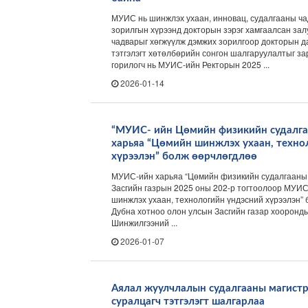
МУИС нь шинжлэх ухаан, инновац, судалгааны ча
зорилгын хүрээнд докторын зэрэг хамгаалсан за
чадварыг хөгжүүлж дэмжих зорилгоор докторын д
тэтгэлэгт хөтөлбөрийн сонгон шалгаруулалтыг за
горилогч нь МУИС-ийн Ректорын 2025 ...
2026-01-14
“МУИС- ийн Цөмийн физикийн судалг
харьяа “Цөмийн шинжлэх ухаан, техно
хүрээлэн” болж өөрчлөгдлөө
МУИС-ийн харьяа “Цөмийн физикийн судалгааны 
Засгийн газрын 2025 оны 202-р тогтоолоор МУИ
шинжлэх ухаан, технологийн үндэсний хүрээлэн”
Дубна хотноо олон улсын Засгийн газар хооронд
Шинжилгээний ...
2026-01-07
Аялал жуулчлалын судалгааны магист
суралцагч тэтгэлэгт шалгарлаа