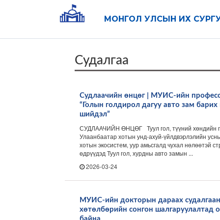
МОНГОЛ УЛСЫН ИХ СУРГ
Судалгаа
Судлаачийн өнцөг | МУИС-ийн професс
“Голын голдирол дагуу авто зам барих
шийдэл”
СУДЛААЧИЙН ӨНЦӨГ Туул гол, түүний хөндийн га
Улаанбаатар хотын унд-ахуй-үйлдвэрлэлийн усны 
хотын экосистем, уур амьсгалд чухал нөлөөтэй с
өдрүүдэд Туул гол, хурдны авто замын ...
2026-03-24
МУИС-ийн докторын дараах судалгаан
хөтөлбөрийн сонгон шалгаруулалтад 
байна