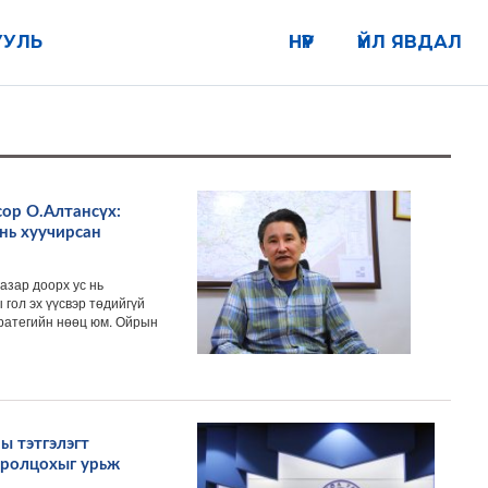
УУЛЬ
НҮҮР
ҮЙЛ ЯВДАЛ
ор О.Алтансүх:
 нь хуучирсан
зар доорх ус нь
гол эх үүсвэр төдийгүй
тратегийн нөөц юм. Ойрын
ы тэтгэлэгт
оролцохыг урьж