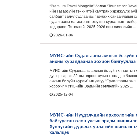
“Premium Travel Mongolia” болон “Tourism for Dev
ийн Газарзүйн тэнхимтэй хамтран хэрэгжүүлж бу
салбарт залуу судлаачдыг дэмжих санаачлагын х
судалгааны магистрант оюутны сургалтын төлбөр
тодорлоо. Тэтгэлгийг 2025-2026 оны хичээлийн ...
2026-01-06
МУИС-ийн Судалгааны ажлын ёс зүйн 
анхны хуралдаанаа зохион байгууллаа
МУИС-ийн Судалгааны ажлын ёс зүйн хяналтын х
дүгээр сарын 22-ны өдрөөс хүчин төгөлдөр болс
ажлын ёс зүйн журам”-ын дагуу “Судалгааны ажл
хороо”-г МУИС-ийн Эрдмийн зөвлөлийн 2025 ...
2025-12-04
МУИС-ийн Нүүдэлчдийн археологийн х
байгуулсан олон улсын эрдэм шинжилг
Хүннүгийн дүрслэх урлагийн шинэлэг с
хэлэлцэв