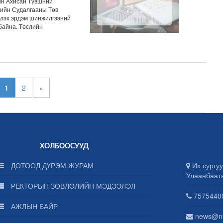
ын Ахисан Түвшний
зийн Судалгааны Төв
үлэх эрдэм шинжилгээний
байна. Төслийн
1
2
»
ХОЛБООСУУД
ДОТООД ДҮРЭМ ЖУРАМ
Их сургуу
Улаанбаат
РЕКТОРЫН ЗӨВЛӨЛИЙН МЭДЭЭЛЭЛ
75754400
АЖЛЫН БАЙР
news@n