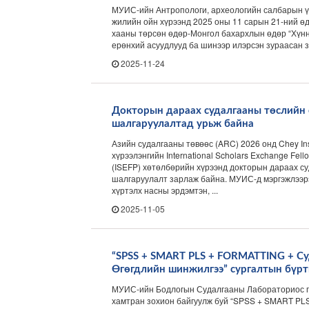
МУИС-ийн Антропологи, археологийн салбарын ү
жилийн ойн хүрээнд 2025 оны 11 сарын 21-ний ө
хааны төрсөн өдөр-Монгол бахархлын өдөр “Хүннү
ерөнхий асуудлууд ба шинээр илэрсэн зураасан зур
2025-11-24
Докторын дараах судалгааны төслийн 
шалгаруулалтад урьж байна
Азийн судалгааны төвөөс (ARC) 2026 онд Chey Inst
хүрээлэнгийн International Scholars Exchange Fel
(ISEFP) хөтөлбөрийн хүрээнд докторын дараах с
шалгаруулалт зарлаж байна. МУИС-д мэргэжлээрэ
хүртэлх насны эрдэмтэн, ...
2025-11-05
“SPSS + SMART PLS + FORMATTING + Су
Өгөгдлийн шинжилгээ” сургалтын бүрт
МУИС-ийн Бодлогын Судалгааны Лабораториос 
хамтран зохион байгуулж буй “SPSS + SMART PL