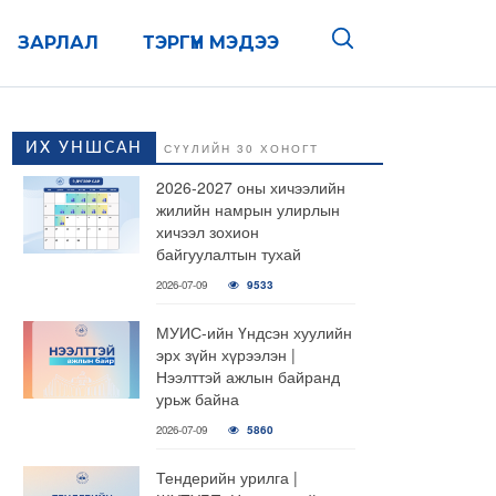
ЗАРЛАЛ
ТЭРГҮҮН МЭДЭЭ
ИХ УНШСАН
СҮҮЛИЙН 30 ХОНОГТ
2026-2027 оны хичээлийн
жилийн намрын улирлын
хичээл зохион
байгуулалтын тухай
2026-07-09
9533
МУИС-ийн Үндсэн хуулийн
эрх зүйн хүрээлэн |
Нээлттэй ажлын байранд
урьж байна
2026-07-09
5860
Тендерийн урилга |