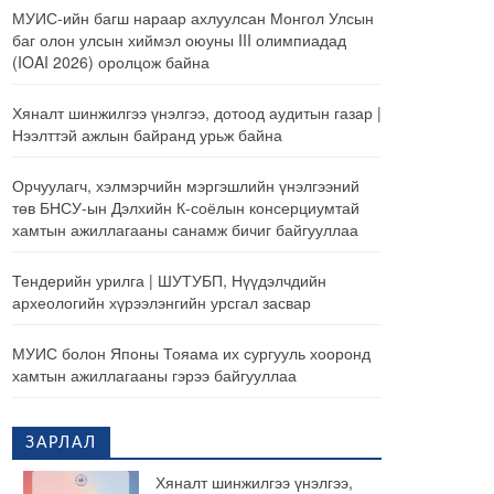
МУИС-ийн багш нараар ахлуулсан Монгол Улсын
баг олон улсын хиймэл оюуны III олимпиадад
(IOAI 2026) оролцож байна
Хяналт шинжилгээ үнэлгээ, дотоод аудитын газар |
Нээлттэй ажлын байранд урьж байна
Орчуулагч, хэлмэрчийн мэргэшлийн үнэлгээний
төв БНСУ-ын Дэлхийн К-соёлын консерциумтай
хамтын ажиллагааны санамж бичиг байгууллаа
Тендерийн урилга | ШУТУБП, Нүүдэлчдийн
археологийн хүрээлэнгийн урсгал засвар
МУИС болон Японы Тояама их сургууль хооронд
хамтын ажиллагааны гэрээ байгууллаа
ЗАРЛАЛ
Хяналт шинжилгээ үнэлгээ,