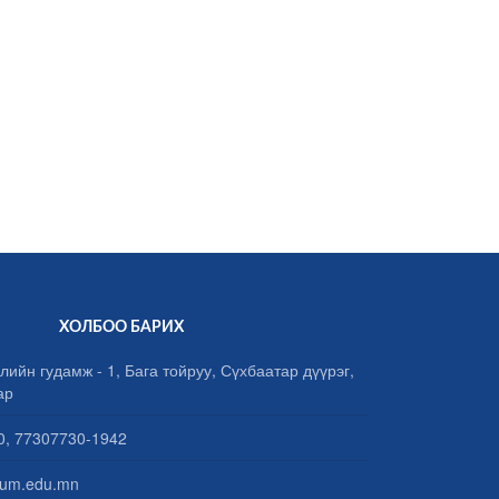
ХОЛБОО БАРИХ
лийн гудамж - 1, Бага тойруу, Сүхбаатар дүүрэг,
ар
, 77307730-1942
um.edu.mn