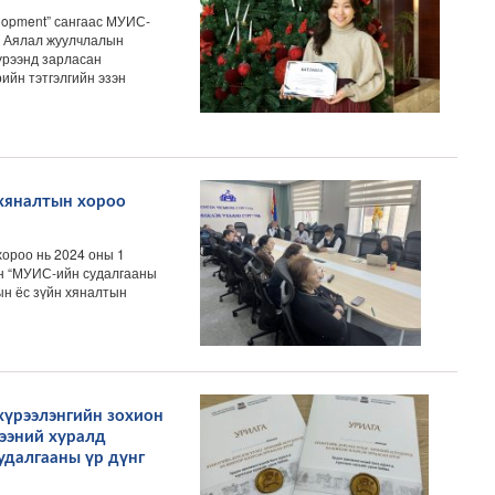
elopment” сангаас МУИС-
й Аялал жуулчлалын
үрээнд зарласан
ийн тэтгэлгийн эзэн
хяналтын хороо
ороо нь 2024 оны 1
он “МУИС-ийн судалгааны
ын ёс зүйн хяналтын
үрээлэнгийн зохион
ээний хуралд
удалгааны үр дүнг