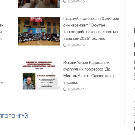
2026-05-15
Газарзүйн салбарын 70 жилийн
эх
ойн нэрэмжит “Оюутан
ы
төгсөгчдийн нөхөрсөг спортын
ж
тэмцээн-2026” боллоо
2026-05-14
Испани Улсын Кадисын их
сургуулийн профессор, Др.
Мигель Акоста Санчес лекц
гч
уншина
2026-05-11
ЛГЭРЭНГҮЙ