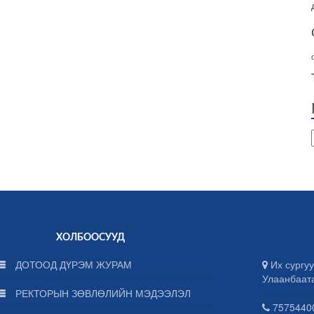
ХОЛБООСУУД
ДОТООД ДҮРЭМ ЖУРАМ
Их сургуу
Улаанбаат
РЕКТОРЫН ЗӨВЛӨЛИЙН МЭДЭЭЛЭЛ
75754400