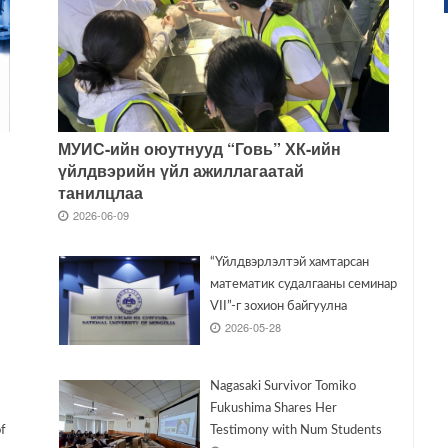
МУИС-ийн оюутнууд “Говь” ХК-ийн
үйлдвэрийн үйл ажиллагаатай
танилцлаа
2026-06-09
“Үйлдвэрлэлтэй хамтарсан
математик судалгааны семинар
VII”-г зохион байгуулна
2026-05-28
Nagasaki Survivor Tomiko
Fukushima Shares Her
of
Testimony with Num Students