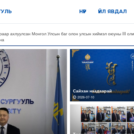
УУЛЬ
НҮҮР
ҮЙЛ ЯВДАЛ
I
Хяналт шинжилгээ үнэлгээ, дотоод аудитын газар | Нээлттэй
Сайхан наадаарай
2026-07-10