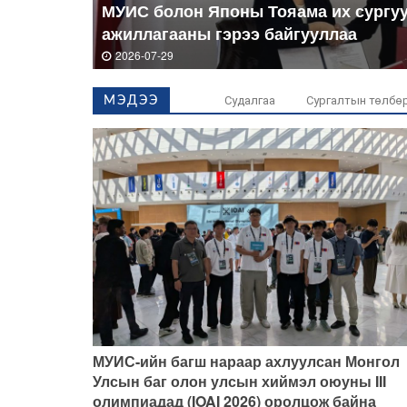
МУИС болон Японы Тояама их сургу
ажиллагааны гэрээ байгууллаа
2026-07-29
Судалгаа
Сургалтын төлбө
МЭДЭЭ
МУИС-ийн багш нараар ахлуулсан Монгол
Улсын баг олон улсын хиймэл оюуны III
олимпиадад (IOAI 2026) оролцож байна