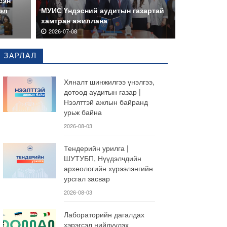
сэн
эл
МУИС Үндэсний аудитын газартай
хамтран ажиллана
2026-07-08
ЗАРЛАЛ
Хяналт шинжилгээ үнэлгээ,
дотоод аудитын газар |
Нээлттэй ажлын байранд
урьж байна
2026-08-03
Тендерийн урилга |
ШУТУБП, Нүүдэлчдийн
археологийн хүрээлэнгийн
урсгал засвар
2026-08-03
Лабораторийн дагалдах
хэрэгсэл нийлүүлэх