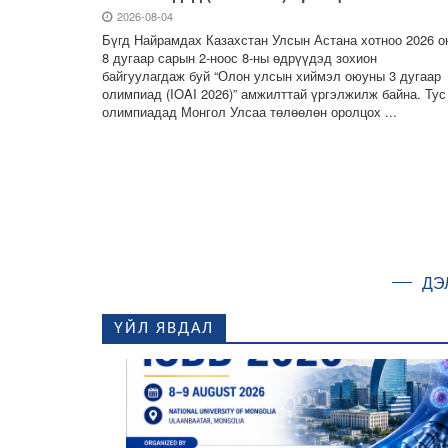
2026-08-04
Бүгд Найрамдах Казахстан Улсын Астана хотноо 2026 о
8 дугаар сарын 2-ноос 8-ны өдрүүдэд зохион
байгуулагдаж буй “Олон улсын хиймэл оюуны 3 дугаар
олимпиад (IOAI 2026)” амжилттай үргэлжилж байна. Тус
олимпиадад Монгол Улсаа төлөөлөн оролцох ...
ДЭ
ҮЙЛ ЯВДАЛ