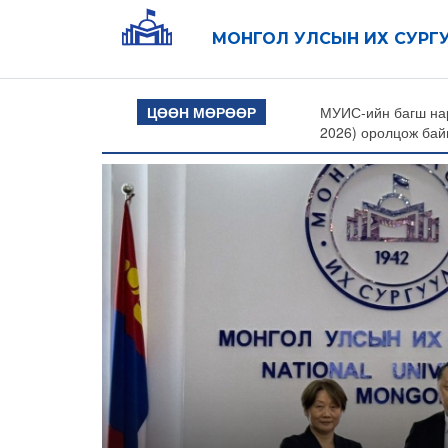
МОНГОЛ УЛСЫН ИХ СУРГ
 Монгол Улсын баг олон улсын хиймэл оюуны III олимпиадад (IOA
ЦӨӨН МӨРӨӨР