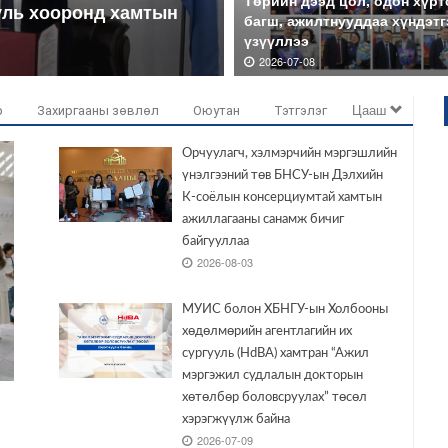
Төрийн дээд цол, одон хүрт
уль хооронд хамтын
багш, ажилтнууддаа хүндэтг
үзүүллээ
2026-07-08
Цааш
р
Захиргааны зөвлөл
Оюутан
Тэтгэлэг
Орчуулагч, хэлмэрчийн мэргэшлийн
үнэлгээний төв БНСУ-ын Дэлхийн
К-соёлын консерциумтай хамтын
ажиллагааны санамж бичиг
байгууллаа
2026-08-03
МУИС болон ХБНГУ-ын Холбооны
хөдөлмөрийн агентлагийн их
сургууль (HdBA) хамтран “Ажил
мэргэжил судлалын докторын
хөтөлбөр боловсруулах” төсөл
хэрэгжүүлж байна
2026-07-09