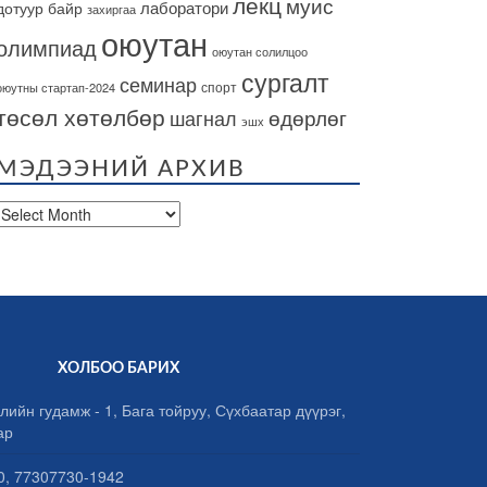
лекц
муис
лаборатори
дотуур байр
захиргаа
оюутан
олимпиад
оюутан солилцоо
сургалт
семинар
спорт
оюутны стартап-2024
төсөл хөтөлбөр
өдөрлөг
шагнал
эшх
МЭДЭЭНИЙ АРХИВ
Мэдээний
архив
ХОЛБОО БАРИХ
лийн гудамж - 1, Бага тойруу, Сүхбаатар дүүрэг,
ар
, 77307730-1942