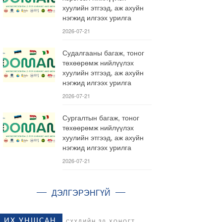
хуулийн этгээд, аж ахуйн
нэгжид илгээх урилга
2026-07-21
Судалгааны багаж, тоног
төхөөрөмж нийлүүлэх
хуулийн этгээд, аж ахуйн
нэгжид илгээх урилга
2026-07-21
Сургалтын багаж, тоног
төхөөрөмж нийлүүлэх
хуулийн этгээд, аж ахуйн
нэгжид илгээх урилга
2026-07-21
ДЭЛГЭРЭНГҮЙ
ИХ УНШСАН
СҮҮЛИЙН 30 ХОНОГТ