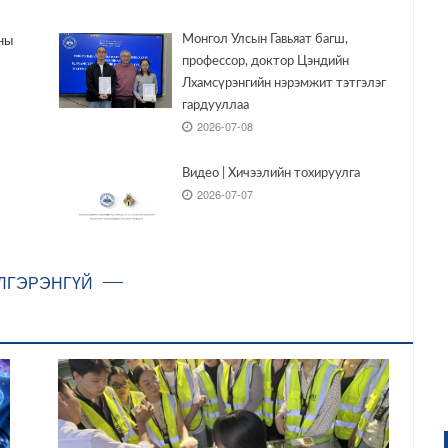
ны
Монгол Улсын Гавьяат багш,
профессор, доктор Цэндийн
Лхамсүрэнгийн нэрэмжит тэтгэлэг
гардууллаа
2026-07-08
Видео | Хичээлийн тохируулга
2026-07-07
ЛГЭРЭНГҮЙ