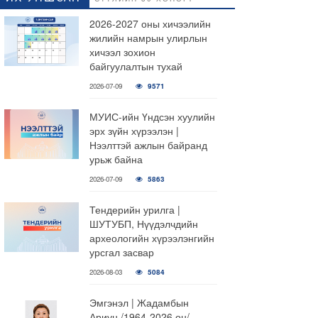
2026-2027 оны хичээлийн
жилийн намрын улирлын
хичээл зохион
байгуулалтын тухай
2026-07-09
9571
МУИС-ийн Үндсэн хуулийн
эрх зүйн хүрээлэн |
Нээлттэй ажлын байранд
урьж байна
2026-07-09
5863
Тендерийн урилга |
ШУТУБП, Нүүдэлчдийн
археологийн хүрээлэнгийн
урсгал засвар
2026-08-03
5084
Эмгэнэл | Жадамбын
Ариун /1964-2026 он/