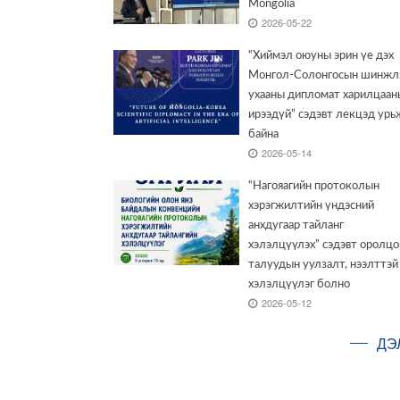
Mongolia
2026-05-22
“Хиймэл оюуны эрин үе дэх
Монгол-Солонгосын шинжл
ухааны дипломат харилцаан
ирээдүй” сэдэвт лекцэд урь
байна
2026-05-14
“Нагояагийн протоколын
хэрэгжилтийн үндэсний
анхдугаар тайланг
хэлэлцүүлэх” сэдэвт оролцо
талуудын уулзалт, нээлттэй
хэлэлцүүлэг болно
2026-05-12
ДЭ