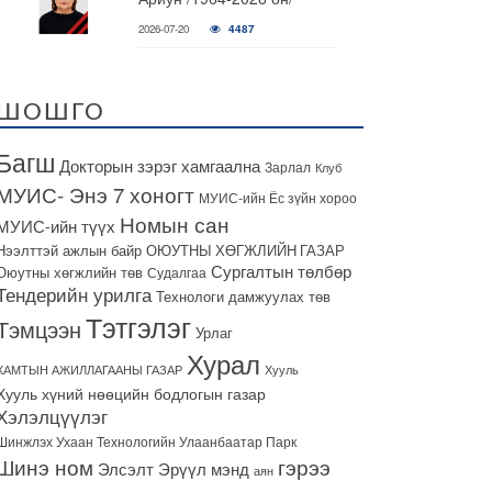
2026-07-20
4487
ШОШГО
Багш
Докторын зэрэг хамгаална
Зарлал
Клуб
МУИС- Энэ 7 хоногт
МУИС-ийн Ёс зүйн хороо
Номын сан
МУИС-ийн түүх
Нээлттэй ажлын байр
ОЮУТНЫ ХӨГЖЛИЙН ГАЗАР
Сургалтын төлбөр
Оюутны хөгжлийн төв
Судалгаа
Тендерийн урилга
Технологи дамжуулах төв
Тэтгэлэг
Тэмцээн
Урлаг
Хурал
ХАМТЫН АЖИЛЛАГААНЫ ГАЗАР
Хууль
Хууль хүний нөөцийн бодлогын газар
Хэлэлцүүлэг
Шинжлэх Ухаан Технологийн Улаанбаатар Парк
гэрээ
Шинэ ном
Элсэлт
Эрүүл мэнд
аян