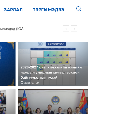
ЗАРЛАЛ
ТЭРГҮҮН МЭДЭЭ
 ажлын байранд урьж байна
Previous
Next
2026-2027 оны хичээлийн жилийн
намрын улирлын хичээл зохион
байгуулалтын тухай
2026-07-09