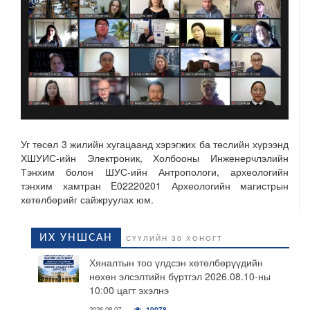
Уг төсөл 3 жилийн хугацаанд хэрэгжих ба төслийн хүрээнд
ХШУИС-ийн Электроник, Холбооны Инженерчлэлийн
Тэнхим болон ШУС-ийн Антропологи, археологийн
тэнхим хамтран E02220201 Археологийн магистрын
хөтөлбөрийг сайжруулах юм.
ИХ УНШСАН
СҮҮЛИЙН 30 ХОНОГТ
Хяналтын тоо үлдсэн хөтөлбөрүүдийн
нөхөн элсэлтийн бүртгэл 2026.08.10-ны
10:00 цагт эхэлнэ
2026-08-07
10078