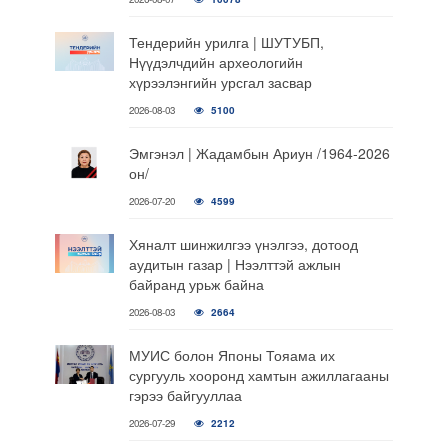
Тендерийн урилга | ШУТУБП,
Нүүдэлчдийн археологийн
хүрээлэнгийн урсгал засвар
2026-08-03
5100
Эмгэнэл | Жадамбын Ариун /1964-2026
он/
2026-07-20
4599
Хяналт шинжилгээ үнэлгээ, дотоод
аудитын газар | Нээлттэй ажлын
байранд урьж байна
2026-08-03
2664
МУИС болон Японы Тояама их
сургууль хооронд хамтын ажиллагааны
гэрээ байгууллаа
2026-07-29
2212