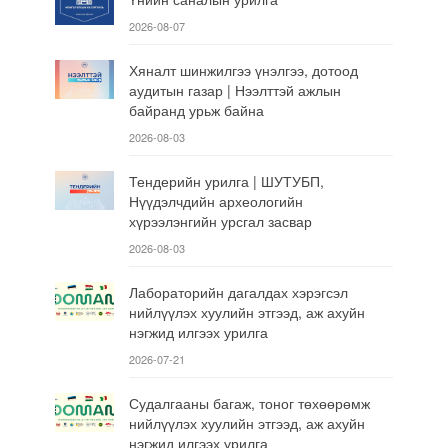
2026-08-07
Хяналт шинжилгээ үнэлгээ, дотоод
аудитын газар | Нээлттэй ажлын
байранд урьж байна
2026-08-03
Тендерийн урилга | ШУТУБП,
Нүүдэлчдийн археологийн
хүрээлэнгийн урсгал засвар
2026-08-03
Лабораторийн дагалдах хэрэгсэл
нийлүүлэх хуулийн этгээд, аж ахуйн
нэгжид илгээх урилга
2026-07-21
Судалгааны багаж, тоног төхөөрөмж
нийлүүлэх хуулийн этгээд, аж ахуйн
нэгжид илгээх урилга