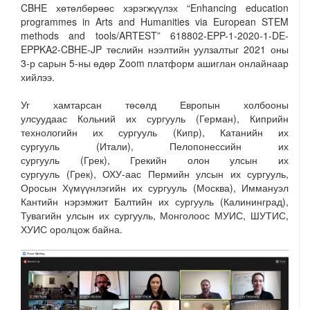
CBHE хөтөлбөрөөс хэрэгжүүлэх “Enhancing education
programmes in Arts and Humanities via European STEM
methods and tools/ARTEST” 618802-EPP-1-2020-1-DE-
EPPKA2-CBHE-JP төслийн нээлтийн уулзалтыг 2021 оны
3-р сарын 5-ны өдөр Zoom платформ ашиглан онлайнаар
хийлээ.
Уг хамтарсан төсөлд Европын холбооны
улсуудаас Кольний их сургууль (Герман), Киприйн
технологийн их сургууль (Кипр), Катанийн их
сургууль (Итали), Пелопонессийн их
сургууль (Грек), Грекийн олон улсын их
сургууль (Грек), ОХУ-аас Пермийн улсын их сургууль,
Оросын Хүмүүнлэгийн их сургууль (Москва), Иммануэл
Кантийн нэрэмжит Балтийн их сургууль (Калининград),
Тувагийн улсын их сургууль, Монголоос МУИС, ШУТИС,
ХУИС оролцож байна.