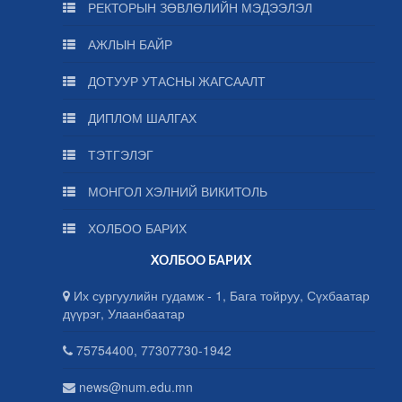
РЕКТОРЫН ЗӨВЛӨЛИЙН МЭДЭЭЛЭЛ
АЖЛЫН БАЙР
ДОТУУР УТАСНЫ ЖАГСААЛТ
ДИПЛОМ ШАЛГАХ
ТЭТГЭЛЭГ
МОНГОЛ ХЭЛНИЙ ВИКИТОЛЬ
ХОЛБОО БАРИХ
ХОЛБОО БАРИХ
Их сургуулийн гудамж - 1, Бага тойруу, Сүхбаатар
дүүрэг, Улаанбаатар
75754400, 77307730-1942
news@num.edu.mn