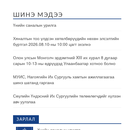
ШИНЭ МЭДЭЭ
Үнийн саналын урилга
Хяналтын тоо үлдсэн хөтөлбөрүүдийн нөхөн элсэлтийн
бүртгэл 2026.08.10-ны 10:00 цагт эхэлнэ
Олон улсын Монголч эрдэмтний XIII их хурал 8 дугаар
сарын 10-13-ны өдрүүдэд Улаанбаатар хотноо болно
МУИС, Нагоягийн Их Сургууль хамтын ажиллагаагаа
шинэ шатанд гаргана
Сөүлийн Үндэсний Их Сургуулийн төлөөлөгчдийг хүлээн
авч уулзлаа
ЗАРЛАЛ
Үнийн саналын урилга