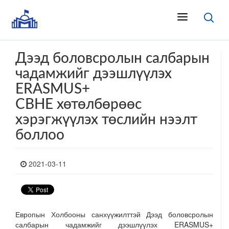
Дээд боловсролын салбарын
чадамжийг дээшлүүлэх
ERASMUS+
CBHE хөтөлбөрөөс
хэрэгжүүлэх төслийн нээлт
боллоо
2021-03-11
Европын Холбооны санхүүжилттэй Дээд боловсролын
салбарын чадамжийг дээшлүүлэх ERASMUS+