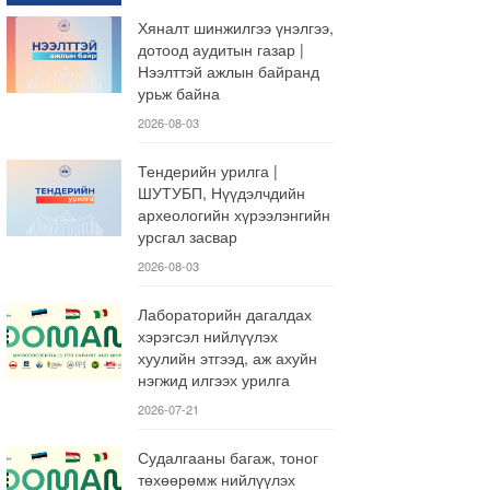
Хяналт шинжилгээ үнэлгээ,
дотоод аудитын газар |
Нээлттэй ажлын байранд
урьж байна
2026-08-03
Тендерийн урилга |
ШУТУБП, Нүүдэлчдийн
археологийн хүрээлэнгийн
урсгал засвар
2026-08-03
Лабораторийн дагалдах
хэрэгсэл нийлүүлэх
хуулийн этгээд, аж ахуйн
нэгжид илгээх урилга
2026-07-21
Судалгааны багаж, тоног
төхөөрөмж нийлүүлэх