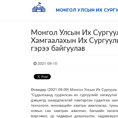
МОНГОЛ УЛСЫН ИХ СУРГ
Монгол Улсын Их Сургуу
Хамгаалахын Их Сургуул
гэрээ байгуулав
2021-09-10
Өнөөдөр (2021.09.09) Монгол Улсын Их Сургуул
“Судалгаанд суурилсан их сургуулийг хөгжүүлэ
дэвшилд шаардлагатай хамтарсан судалгаа шинж
технологи, инновацийн хамтын ажиллагаа, түнш
номын сан хамтран ажиллах, багшийн хөгжли
мэргэжил, ур чадварыг дээшлүүлэх, чадавхжуул