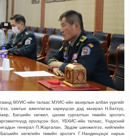
агаанд МУИС-ийн талаас МУИС-ийн захирлын албан үүргийг
лгээ, хамтын ажиллагаа хариуцсан дэд захирал Н.Батхүү,
аяр, Багшийн хөгжил, цахим сургалтын төвийн эрхлэгч
эргэжилтнүүд оролцсон бол, ҮБХИС-ийн талаас, Үндэсний
ригадын генерал П.Жаргалан, Эрдэм шинжилгээ, нийгмийн
 Багшийн хөгжлийн төвийн эрхлэгч Г.Нандинцэцэг нарын