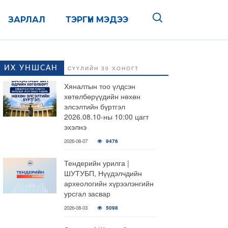
ЗАРЛАЛ
ТЭРГҮҮН МЭДЭЭ
ИХ УНШСАН
СҮҮЛИЙН 30 ХОНОГТ
Хяналтын тоо үлдсэн
хөтөлбөрүүдийн нөхөн
элсэлтийн бүртгэл
2026.08.10-ны 10:00 цагт
эхэлнэ
2026-08-07
9476
Тендерийн урилга |
ШУТУБП, Нүүдэлчдийн
археологийн хүрээлэнгийн
урсгал засвар
2026-08-03
5098