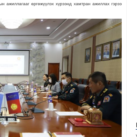
ын ажиллагааг өргөжүүлэх хүрээнд хамтран ажиллах гэрээ