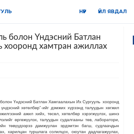
УУЛЬ
НҮҮР
ҮЙЛ ЯВДАЛ
ль болон Үндэсний Батлан
ь хооронд хамтран ажиллах
ь болон Үндэсний Батлан Хамгаалахын Их Сургууль хооронд
х үндэсний хөтөлбөр”-ийг дэмжих хүрээнд талуудын хөгжил
илгээний ажил хийх, төсөл, хөтөлбөр хэрэгжүүлэх, шинэ
лэлийг өргөжүүлэх, талуудын судалгааны төв, лаборатори,
йн төвүүдээрээ дамжуулан эрдэмтэн багш, судлаачдын
ах, харилцан туршлага солилцох, оюутан дадлагажуулах,