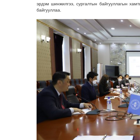
эрдэм шинжилгээ, сургалтын байгууллагын хамт
байгууллаа.