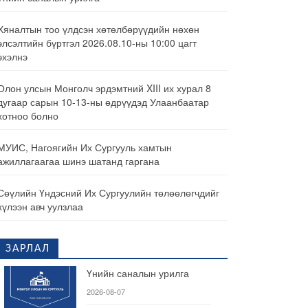
Хяналтын тоо үлдсэн хөтөлбөрүүдийн нөхөн
элсэлтийн бүртгэл 2026.08.10-ны 10:00 цагт
эхэлнэ
Олон улсын Монголч эрдэмтний XIII их хурал 8
дугаар сарын 10-13-ны өдрүүдэд Улаанбаатар
хотноо болно
МУИС, Нагоягийн Их Сургууль хамтын
ажиллагаагаа шинэ шатанд гаргана
Сөүлийн Үндэсний Их Сургуулийн төлөөлөгчдийг
хүлээн авч уулзлаа
ЗАРЛАЛ
Үнийн саналын урилга
2026-08-07