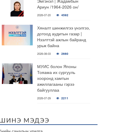
Эмгэнэл | Жадамбын
Ариун /1964-2026 он/
2026-07-20
4592
Хяналт шинжилгээ үнэлгээ,
дотоод аудитын газар |
Нээлттэй ажлын байранд
урьж байна
2026-08-03
2660
МУИС болон Японы
Тояама их сургууль
хооронд хамтын
ажиллагааны гэрээ
байгууллаа
2026-07-29
2211
ШИНЭ МЭДЭЭ
Үнийн саналын урилга