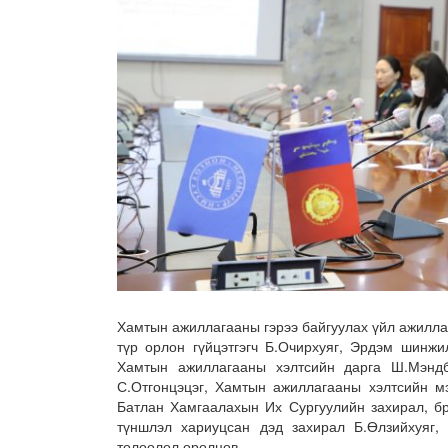
Хамтын ажиллагааны гэрээ байгуулах үйл ажилл
түр орлон гүйцэтгэгч Б.Очирхуяг, Эрдэм шинжи
Хамтын ажиллагааны хэлтсийн дарга Ш.Мэндб
С.Отгонцэцэг, Хамтын ажиллагааны хэлтсийн м
Батлан Хамгаалахын Их Сургуулийн захирал, б
түншлэл хариуцсан дэд захирал Б.Өлзийхуяг,
төлөөлөл оролцов.