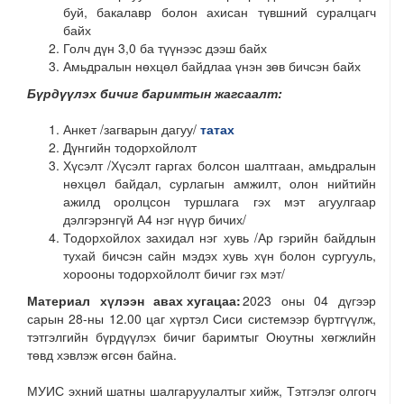
буй, бакалавр болон ахисан түвшний суралцагч
байх
Голч дүн 3,0 ба түүнээс дээш байх
Амьдралын нөхцөл байдлаа үнэн зөв бичсэн байх
Бүрдүүлэх бичиг баримтын жагсаалт:
Анкет /загварын дагуу/
татах
Дүнгийн тодорхойлолт
Хүсэлт /Хүсэлт гаргах болсон шалтгаан, амьдралын
нөхцөл байдал, сурлагын амжилт, олон нийтийн
ажилд оролцсон туршлага гэх мэт агуулгаар
дэлгэрэнгүй А4 нэг нүүр бичих/
Тодорхойлох захидал нэг хувь /Ар гэрийн байдлын
тухай бичсэн сайн мэдэх хувь хүн болон сургууль,
хорооны тодорхойлолт бичиг гэх мэт/
Материал хүлээн авах хугацаа:
2023 оны 04 дүгээр
сарын 28-ны 12.00 цаг хүртэл Сиси системээр бүртгүүлж,
тэтгэлгийн бүрдүүлэх бичиг баримтыг Оюутны хөгжлийн
төвд хэвлэж өгсөн байна
.
МУИС эхний шатны шалгаруулалтыг хийж, Тэтгэлэг олгогч