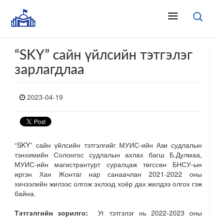
“SKY” сайн үйлсийн тэтгэлэг
зарлагдлаа
2023-04-19
“SKY” сайн үйлсийн тэтгэлгийг
МУИС-ийн Ази судлалын
тэнхимийн Солонгос судлалын ахлах багш Б.Дулмаа,
МУИС-ийн магистрантурт суралцаж төгссөн БНСУ-ын
иргэн Хан Жонтаг нар санаачлан 2021-2022 оны
хичээлийн жилээс олгож эхлээд хоёр дах жилдээ олгох гэж
байна.
Тэтгэлгийн зорилго:
Уг тэтгэлэг нь 2022-2023 оны