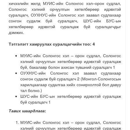
хичээлийн жилд МУИС-ийн Солонгос хэл–орон судлал,
Солонгос хэлний орчуулгын хөтөлбөрөөр идэвхтэй
суралцагч, ОУХНУС-ийн Солонгос хэл заавал судлахаар
сонгон судалж буй суралцагч, ШУС-ийн БУС-ын
хөтөлбөрөөр идэвхтэй суралцаж буй суралцагчдыг
дэмжих.
Тэтгэлэгт хамруулах суралцагчийн тоо
: 4
МУИС-ийн Солонгос хэл – орон судлал, Солонгос
хэлний орчуулгын хөтөлбөрөөр идэвхтэй суралцаж
буй, бакалавр болон ахисан түвшний суралцагч 1
ОУХНУС-ийн Солонгос хэл заавал судлахаар
сонгон судалж буй суралцагч 2
(Монгол-Солонгосын
харилцаагаар судалгаа хийх сонирхолтой бол давуу
тал болно.)
ШУС-ийн БУС-ын хөтөлбөрөөр идэвхтэй суралцаж
буй суралцагч 1
Тавих шаардлага
:
МУИС-ийн Солонгос хэл – орон судлал, Солонгос
хэлний орчуулгын хөтөлбөрөөр идэвхтэй суралцаж