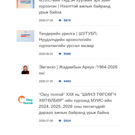
хүрээлэн | Нээлттэй ажлын байранд
урьж байна
2026-07-09
5870
Тендерийн урилга | ШУТУБП,
Нүүдэлчдийн археологийн
хүрээлэнгийн урсгал засвар
2026-08-03
5086
Эмгэнэл | Жадамбын Ариун /1964-2026
он/
2026-07-20
4493
“Оюу толгой” ХХК нь “ШИНЭ ТӨГСӨГЧ
ХӨТӨЛБӨР”-ийн хүрээнд МУИС-ийн
2024, 2025, 2026 оны төгсөгчдийг
дараах ажлын байранд урьж байна
2026-07-08
2524