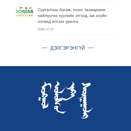
Сургалтын багаж, тоног төхөөрөмж
нийлүүлэх хуулийн этгээд, аж ахуйн
нэгжид илгээх урилга
2026-07-21
ДЭЛГЭРЭНГҮЙ