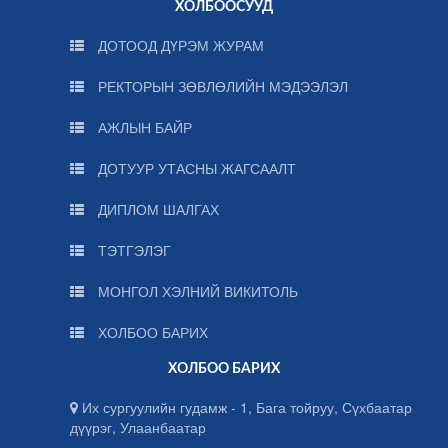
ХОЛБООСУУД
ДОТООД ДҮРЭМ ЖУРАМ
РЕКТОРЫН ЗӨВЛӨЛИЙН МЭДЭЭЛЭЛ
АЖЛЫН БАЙР
ДОТУУР УТАСНЫ ЖАГСААЛТ
ДИПЛОМ ШАЛГАХ
ТЭТГЭЛЭГ
МОНГОЛ ХЭЛНИЙ ВИКИТОЛЬ
ХОЛБОО БАРИХ
ХОЛБОО БАРИХ
Их сургуулийн гудамж - 1, Бага тойруу, Сүхбаатар
дүүрэг, Улаанбаатар