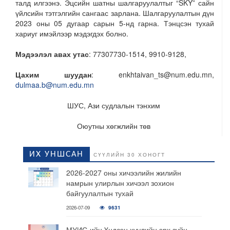
талд илгээнэ. Эцсийн шатны шалгаруулалтыг “SKY” сайн
үйлсийн тэтгэлгийн сангаас зарлана. Шалгаруулалтын дүн
2023 оны 05 дугаар сарын 5-нд гарна. Тэнцсэн тухай
хариуг имэйлээр мэдэгдэх болно.
Мэдээлэл авах утас
: 77307730-1514, 9910-9128,
Цахим шуудан
: enkhtaivan_ts@num.edu.mn
,
dulmaa.b@num.edu.mn
ШУС, Ази судлалын тэнхим
Оюутны хөгжлийн төв
ИХ УНШСАН
СҮҮЛИЙН 30 ХОНОГТ
2026-2027 оны хичээлийн жилийн
намрын улирлын хичээл зохион
байгуулалтын тухай
2026-07-09
9631
МУИС-ийн Үндсэн хуулийн эрх зүйн