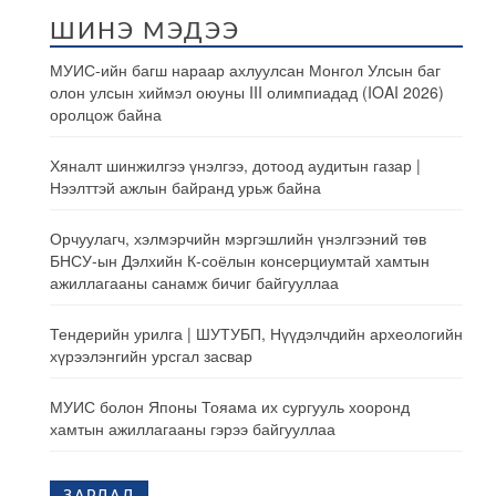
ШИНЭ МЭДЭЭ
МУИС-ийн багш нараар ахлуулсан Монгол Улсын баг
олон улсын хиймэл оюуны III олимпиадад (IOAI 2026)
оролцож байна
Хяналт шинжилгээ үнэлгээ, дотоод аудитын газар |
Нээлттэй ажлын байранд урьж байна
Орчуулагч, хэлмэрчийн мэргэшлийн үнэлгээний төв
БНСУ-ын Дэлхийн К-соёлын консерциумтай хамтын
ажиллагааны санамж бичиг байгууллаа
Тендерийн урилга | ШУТУБП, Нүүдэлчдийн археологийн
хүрээлэнгийн урсгал засвар
МУИС болон Японы Тояама их сургууль хооронд
хамтын ажиллагааны гэрээ байгууллаа