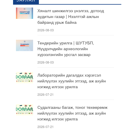
ЗАРЛАЛ
Хяналт шинжилгээ үнэлгээ, дотоод
аудитын газар | Нээлттэй ажлын
байранд урьж байна
2026-08-03
Тендерийн урилга | ШУТУБП,
Нүүдэлчдийн археологийн
хүрээлэнгийн урсгал засвар
2026-08-03
Лабораторийн дагалдах хэрэгсэл
нийлүүлэх хуулийн этгээд, аж ахуйн
нэгжид илгээх урилга
2026-07-21
Судалгааны багаж, тоног төхөөрөмж
нийлүүлэх хуулийн этгээд, аж ахуйн
нэгжид илгээх урилга
2026-07-21