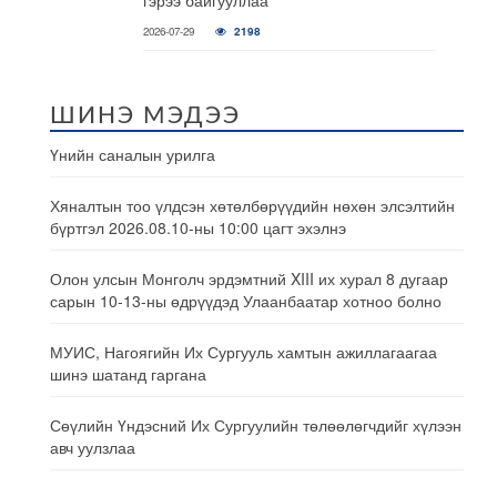
гэрээ байгууллаа
2026-07-29
2198
ШИНЭ МЭДЭЭ
Үнийн саналын урилга
Хяналтын тоо үлдсэн хөтөлбөрүүдийн нөхөн элсэлтийн
бүртгэл 2026.08.10-ны 10:00 цагт эхэлнэ
Олон улсын Монголч эрдэмтний XIII их хурал 8 дугаар
сарын 10-13-ны өдрүүдэд Улаанбаатар хотноо болно
МУИС, Нагоягийн Их Сургууль хамтын ажиллагаагаа
шинэ шатанд гаргана
Сөүлийн Үндэсний Их Сургуулийн төлөөлөгчдийг хүлээн
авч уулзлаа