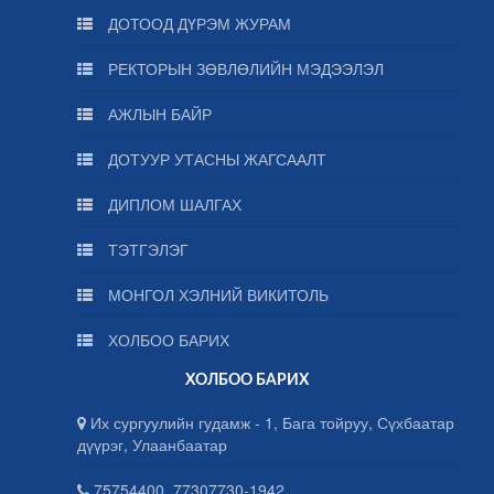
ДОТООД ДҮРЭМ ЖУРАМ
РЕКТОРЫН ЗӨВЛӨЛИЙН МЭДЭЭЛЭЛ
АЖЛЫН БАЙР
ДОТУУР УТАСНЫ ЖАГСААЛТ
ДИПЛОМ ШАЛГАХ
ТЭТГЭЛЭГ
МОНГОЛ ХЭЛНИЙ ВИКИТОЛЬ
ХОЛБОО БАРИХ
ХОЛБОО БАРИХ
Их сургуулийн гудамж - 1, Бага тойруу, Сүхбаатар
дүүрэг, Улаанбаатар
75754400, 77307730-1942