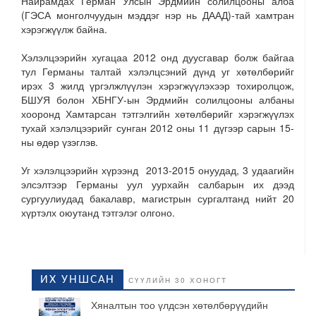
Найрамдах Герман Улсын Эрдмийн солилцооны алба
(ГЭСА монголчуудын мэддэг нэр нь ДААД)-тай хамтран
хэрэгжүүлж байна.
Хэлэлцээрийн хугацаа 2012 онд дуусгавар болж байгаа
тул Германы талтай хэлэлцсэний дүнд уг хөтөлбөрийг
ирэх 3 жилд үргэлжлүүлэн хэрэгжүүлэхээр тохиролцож,
БШУЯ болон ХБНГУ-ын Эрдмийн солилцооны албаны
хооронд Хамтарсан тэтгэлгийн хөтөлбөрийг хэрэгжүүлэх
тухай хэлэлцээрийг сунган 2012 оны 11 дүгээр сарын 15-
ны өдөр үзэглэв.
Уг хэлэлцээрийн хүрээнд 2013-2015 онуудад, 3 удаагийн
элсэлтээр Германы уул уурхайн салбарын их дээд
сургуулиудад бакалавр, магистрын сургалтанд нийт 20
хүртэлх оюутанд тэтгэлэг олгоно.
ИХ УНШСАН
СҮҮЛИЙН 30 ХОНОГТ
Хяналтын тоо үлдсэн хөтөлбөрүүдийн