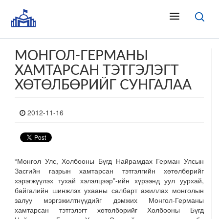
МОНГОЛ-ГЕРМАНЫ
ХАМТАРСАН ТЭТГЭЛЭГТ
ХӨТӨЛБӨРИЙГ СУНГАЛАА
2012-11-16
“Монгол Улс, Холбооны Бүгд Найрамдах Герман Улсын
Засгийн газрын хамтарсан тэтгэлгийн хөтөлбөрийг
хэрэгжүүлэх тухай хэлэлцээр”-ийн хүрээнд уул уурхай,
байгалийн шинжлэх ухааны салбарт ажиллах монголын
залуу мэргэжилтнүүдийг дэмжих Монгол-Германы
хамтарсан тэтгэлэгт хөтөлбөрийг Холбооны Бүгд