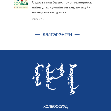
Судалгааны багаж, тоног төхөөрөмж
нийлүүлэх хуулийн этгээд, аж ахуйн
нэгжид илгээх урилга
2026-07-21
ДЭЛГЭРЭНГҮЙ
ХОЛБООСУУД