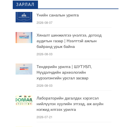
ЗАРЛАЛ
Үнийн саналын урилга
2026-08-07
Хяналт шинжилгээ үнэлгээ, дотоод
аудитын газар | Нээлттэй ажлын
байранд урьж байна
2026-08-03
Тендерийн урилга | ШУТУБП,
Нүүдэлчдийн археологийн
хүрээлэнгийн урсгал засвар
2026-08-03
Лабораторийн дагалдах хэрэгсэл
нийлүүлэх хуулийн этгээд, аж ахуйн
нэгжид илгээх урилга
2026-07-21