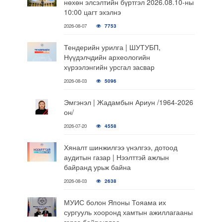
нөхөн элсэлтийн бүртгэл 2026.08.10-ны
10:00 цагт эхэлнэ
2026-08-07
7753
Тендерийн урилга | ШУТУБП,
Нүүдэлчдийн археологийн
хүрээлэнгийн урсгал засвар
2026-08-03
5096
Эмгэнэл | Жадамбын Ариун /1964-2026
он/
2026-07-20
4558
Хяналт шинжилгээ үнэлгээ, дотоод
аудитын газар | Нээлттэй ажлын
байранд урьж байна
2026-08-03
2638
МУИС болон Японы Тояама их
сургууль хооронд хамтын ажиллагааны