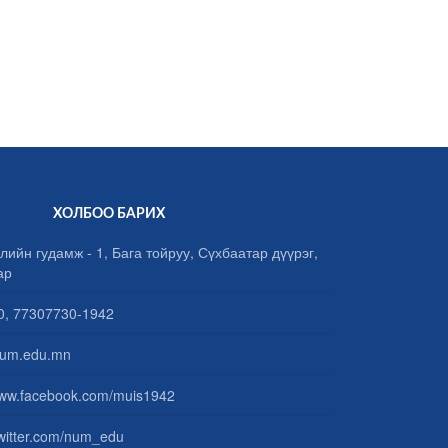
ХОЛБОО БАРИХ
лийн гудамж - 1, Бага тойруу, Сүхбаатар дүүрэг,
ар
, 77307730-1942
um.edu.mn
www.facebook.com/muis1942
/twitter.com/num_edu