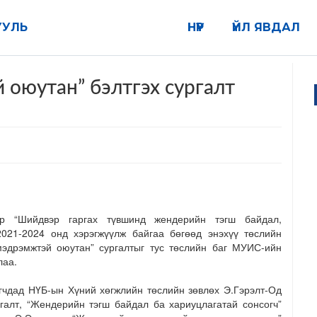
УУЛЬ
НҮҮР
ҮЙЛ ЯВДАЛ
оюутан” бэлтгэх сургалт
эр “Шийдвэр гаргах түвшинд жендерийн тэгш байдал,
2021-2024 онд хэрэгжүүлж байгаа бөгөөд энэхүү төслийн
эдрэмжтэй оюутан” сургалтыг тус төслийн баг МУИС-ийн
лаа.
чдад НҮБ-ын Хүний хөгжлийн төслийн зөвлөх Э.Гэрэлт-Од
галт, “Жендерийн тэгш байдал ба хариуцлагатай сонсогч”