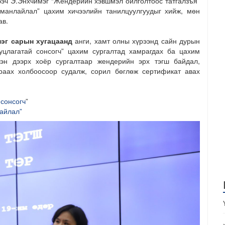
эч Э.Энхчимэг “Жендерийн хэвшмэл ойлголтоос татгалзъя”
 манлайлал” цахим хичээлийн танилцуулгуудыг хийж, мөн
ав.
нэг сарын хугацаанд
анги, хамт олны хүрээнд сайн дурын
цлагатай сонсогч” цахим сургалтад хамрагдах ба цахим
сэн дээрх хоёр сургалтаар жендерийн эрх тэгш байдал,
раах холбоосоор судалж, сорил бөглөж сертификат авах
сонсогч
”
айлал”