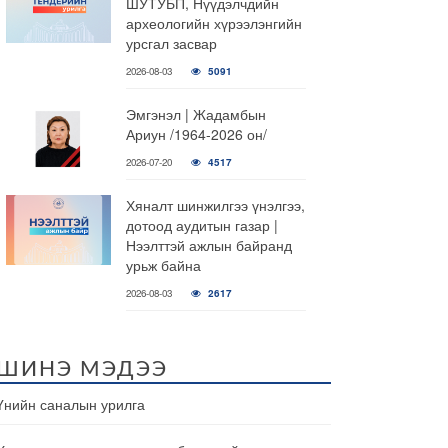
ШУТУБП, Нүүдэлчдийн
археологийн хүрээлэнгийн
урсгал засвар
2026-08-03
5091
Эмгэнэл | Жадамбын
Ариун /1964-2026 он/
2026-07-20
4517
Хяналт шинжилгээ үнэлгээ,
дотоод аудитын газар |
Нээлттэй ажлын байранд
урьж байна
2026-08-03
2617
ШИНЭ МЭДЭЭ
Үнийн саналын урилга