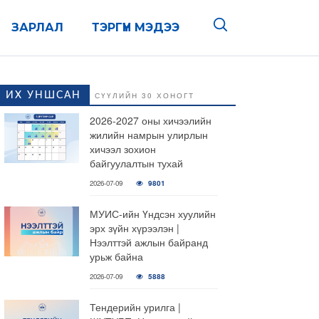
ЗАРЛАЛ
ТЭРГҮҮН МЭДЭЭ
ИХ УНШСАН
СҮҮЛИЙН 30 ХОНОГТ
2026-2027 оны хичээлийн
жилийн намрын улирлын
хичээл зохион
байгуулалтын тухай
2026-07-09
9801
МУИС-ийн Үндсэн хуулийн
эрх зүйн хүрээлэн |
Нээлттэй ажлын байранд
урьж байна
2026-07-09
5888
Тендерийн урилга |