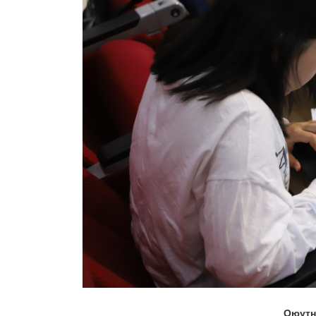
Оюутн