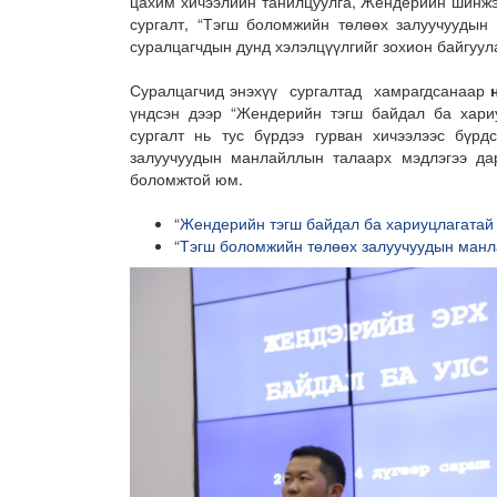
цахим хичээлийн танилцуулга, Жендерийн шинжэ
сургалт, “Тэгш боломжийн төлөөх залуучуудын
суралцагчдын дунд хэлэлцүүлгийг зохион байгуул
Суралцагчид энэхүү сургалтад хамрагдсанаар
үндсэн дээр “Жендерийн тэгш байдал ба хариу
сургалт нь тус бүрдээ гурван хичээлээс бүрд
залуучуудын манлайллын талаарх мэдлэгээ да
боломжтой юм.
“
Жендерийн тэгш байдал ба хариуцлагатай 
“
Тэгш боломжийн төлөөх залуучуудын манл