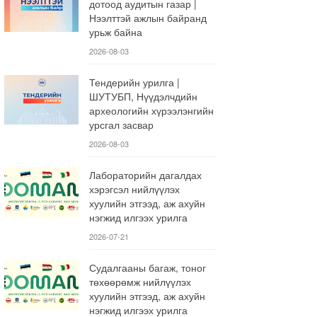
дотоод аудитын газар |
Нээлттэй ажлын байранд
урьж байна
2026-08-03
Тендерийн урилга |
ШУТУБП, Нүүдэлчдийн
археологийн хүрээлэнгийн
урсгал засвар
2026-08-03
Лабораторийн дагалдах
хэрэгсэл нийлүүлэх
хуулийн этгээд, аж ахуйн
нэгжид илгээх урилга
2026-07-21
Судалгааны багаж, тоног
төхөөрөмж нийлүүлэх
хуулийн этгээд, аж ахуйн
нэгжид илгээх урилга