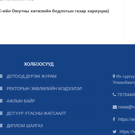
С-ийн Оюутны хөгжлийн бодлогын газар хариуцна)
ХОЛБООСУУД
ДОТООД ДҮРЭМ ЖУРАМ
Их сургуу
Улаанбаат
РЕКТОРЫН ЗӨВЛӨЛИЙН МЭДЭЭЛЭЛ
75754400
АЖЛЫН БАЙР
news@n
ДОТУУР УТАСНЫ ЖАГСААЛТ
https://
ДИПЛОМ ШАЛГАХ
https:/