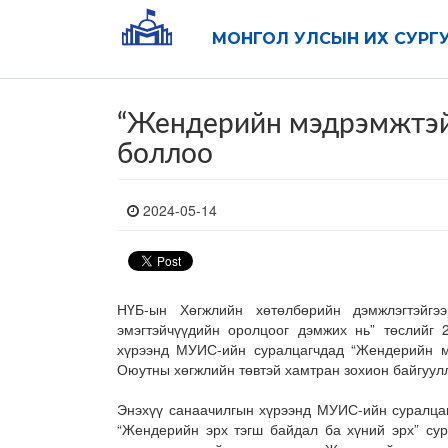
МОНГОЛ УЛСЫН ИХ СУРГ
“Жендерийн мэдрэмжтэй 
боллоо
2024-05-14
НҮБ-ын Хөгжлийн хөтөлбөрийн дэмжлэгтэйгэ
эмэгтэйчүүдийн оролцоог дэмжих нь” төслийг 
хүрээнд МУИС-ийн суралцагчдад “Жендерийн м
Оюутны хөгжлийн төвтэй хамтран зохион байгуул
Энэхүү санаачилгын хүрээнд МУИС-ийн суралцаг
“Жендерийн эрх тэгш байдал ба хүний эрх” сур