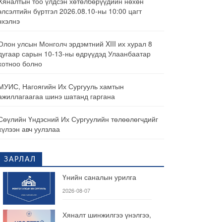
Хяналтын тоо үлдсэн хөтөлбөрүүдийн нөхөн
элсэлтийн бүртгэл 2026.08.10-ны 10:00 цагт
эхэлнэ
Олон улсын Монголч эрдэмтний XIII их хурал 8
дугаар сарын 10-13-ны өдрүүдэд Улаанбаатар
хотноо болно
МУИС, Нагоягийн Их Сургууль хамтын
ажиллагаагаа шинэ шатанд гаргана
Сөүлийн Үндэсний Их Сургуулийн төлөөлөгчдийг
хүлээн авч уулзлаа
ЗАРЛАЛ
Үнийн саналын урилга
2026-08-07
Хяналт шинжилгээ үнэлгээ,