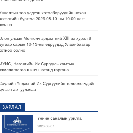
Хяналтын тоо үлдсэн хөтөлбөрүүдийн нөхөн
элсэлтийн бүртгэл 2026.08.10-ны 10:00 цагт
эхэлнэ
Олон улсын Монголч эрдэмтний XIII их хурал 8
дугаар сарын 10-13-ны өдрүүдэд Улаанбаатар
хотноо болно
МУИС, Нагоягийн Их Сургууль хамтын
ажиллагаагаа шинэ шатанд гаргана
Сөүлийн Үндэсний Их Сургуулийн төлөөлөгчдийг
хүлээн авч уулзлаа
ЗАРЛАЛ
Үнийн саналын урилга
2026-08-07