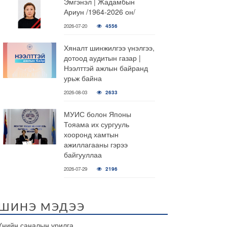
Эмгэнэл | Жадамбын
Ариун /1964-2026 он/
2026-07-20
4556
Хяналт шинжилгээ үнэлгээ,
дотоод аудитын газар |
Нээлттэй ажлын байранд
урьж байна
2026-08-03
2633
МУИС болон Японы
Тояама их сургууль
хооронд хамтын
ажиллагааны гэрээ
байгууллаа
2026-07-29
2196
ШИНЭ МЭДЭЭ
Үнийн саналын урилга