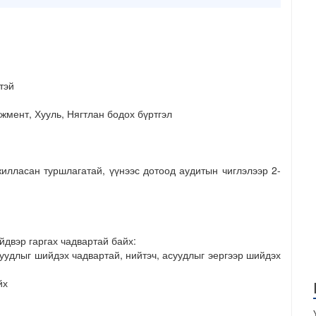
тэй
жмент, Хууль, Нягтлан бодох бүртгэл
илласан туршлагатай, үүнээс дотоод аудитын чиглэлээр 2-
йдвэр гаргах чадвартай байх:
удлыг шийдэх чадвартай, нийтэч, асуудлыг эергээр шийдэх
йх