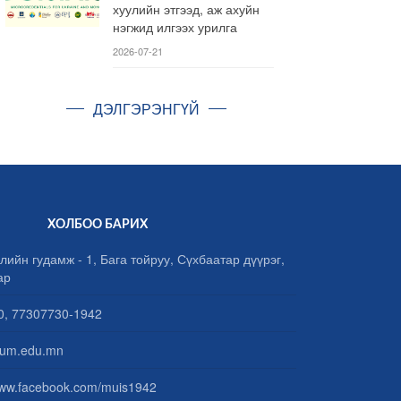
хуулийн этгээд, аж ахуйн
нэгжид илгээх урилга
2026-07-21
ДЭЛГЭРЭНГҮЙ
ХОЛБОО БАРИХ
лийн гудамж - 1, Бага тойруу, Сүхбаатар дүүрэг,
ар
, 77307730-1942
um.edu.mn
www.facebook.com/muis1942