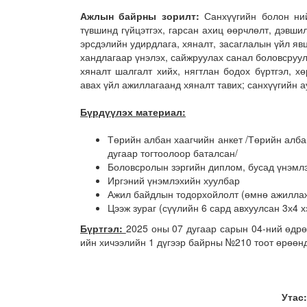
Ажлын байрны зорилт:
Санхүүгийн болон ни
түвшинд гүйцэтгэх, гарсан ахиц өөрчлөлт, дэвши
эрсдэлийн удирдлага, хяналт, засаглалын үйл яв
хандлагаар үнэлэх, сайжруулах санал боловсруул
хяналт шалгалт хийх, нягтлан бодох бүртгэл, хө
авах үйл ажиллагаанд хяналт тавих; санхүүгийн а
Бүрдүүлэх материал:
Төрийн албан хаагчийн анкет /Төрийн алба
дугаар тогтоолоор баталсан/
Боловсролын зэргийн диплом, бусад үнэмл
Иргэний үнэмлэхийн хуулбар
Ажил байдлын тодорхойлолт (өмнө ажиллаж
Цээж зураг (сүүлийн 6 сард авхуулсан 3х4 
Бүртгэл:
2025 оны 07 дугаар сарын 04-ний өдрө
ийн хичээлийн 1 дүгээр байрны №210 тоот өрөөнд
Утас: