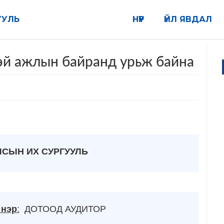
УУЛЬ
НҮҮР
ҮЙЛ ЯВДАЛ
эй ажлын байранд урьж байна
ЛСЫН ИХ СУРГУУЛЬ
 нэр
:
ДОТООД АУДИТОР