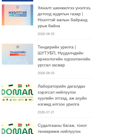
Хяналт шинжилгээ үнэлгээ,
дотоод аудитын газар |
Нээлттэй ажлын байранд
урьж байна
2026-08-03
Тендерийн урилга |
ШУТУБП, Нүүдэлчдийн
археологийн хүрээлэнгийн
урсгал засвар
2026-08-03
Лабораторийн дагалдах
хэрэгсэл нийлүүлэх
хуулийн этгээд, аж ахуйн
нэгжид илгээх урилга
2026-07-21
Судалгааны багаж, тоног
төхөөрөмж нийлүүлэх