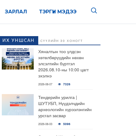
ЗАРЛАЛ
ТЭРГҮҮН МЭДЭЭ
ИХ УНШСАН
СҮҮЛИЙН 30 ХОНОГТ
Хяналтын тоо үлдсэн
хөтөлбөрүүдийн нөхөн
элсэлтийн бүртгэл
2026.08.10-ны 10:00 цагт
эхэлнэ
2026-08-07
7326
Тендерийн урилга |
ШУТУБП, Нүүдэлчдийн
археологийн хүрээлэнгийн
урсгал засвар
2026-08-03
5096