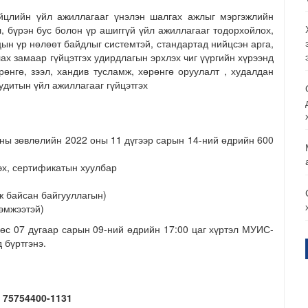
йцлийн үйл ажиллагааг үнэлэн шалгах ажлыг мэргэжлийн
л, бүрэн бус болон үр ашиггүй үйл ажиллагааг тодорхойлох,
цын үр нөлөөт байдлыг системтэй, стандартад нийцсэн арга,
ах замаар гүйцэтгэх удирдлагын эрхлэх чиг үүргийн хүрээнд
рөнгө, зээл, хандив тусламж, хөрөнгө оруулалт , худалдан
удитын үйл ажиллагааг гүйцэтгэх
ны зөвлөлийн 2022 оны 11 дүгээр сарын 14-ний өдрийн 600
эх, сертификатын хуулбар
 байсан байгууллагын)
хэмжээтэй)
өс 07 дугаар сарын 09-ний өдрийн 17:00 цаг хүртэл МУИС-
 бүртгэнэ.
 75754400-1131