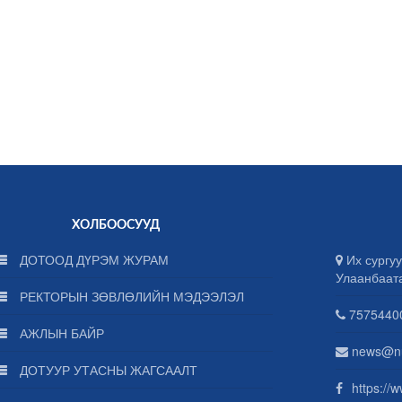
ХОЛБООСУУД
ДОТООД ДҮРЭМ ЖУРАМ
Их сургуу
Улаанбаат
РЕКТОРЫН ЗӨВЛӨЛИЙН МЭДЭЭЛЭЛ
75754400
АЖЛЫН БАЙР
news@n
ДОТУУР УТАСНЫ ЖАГСААЛТ
https://