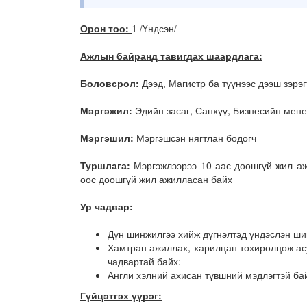
Орон тоо
:
1 /Үндсэн/
Ажлын байранд тавигдах шаардлага:
Боловсрол:
Дээд, Магистр ба түүнээс дээш зэрэг
Мэргэжил:
Эдийн засаг, Санхүү, Бизнесийн мене
Мэргэшил:
Мэргэшсэн нягтлан бодогч
Туршлага:
Мэргэжлээрээ 10-аас доошгүй жил аж
оос доошгүй жил ажилласан байх
Ур чадвар:
Дүн шинжилгээ хийж дүгнэлтэд үндэслэн ши
Хамтран ажиллах, харилцан тохиролцож асу
чадвартай байх:
Англи хэлний ахисан түвшний мэдлэгтэй ба
Гүйцэтгэх үүрэг: