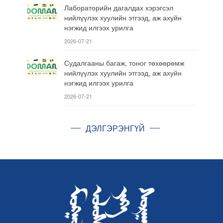
Лабораторийн дагалдах хэрэгсэл
нийлүүлэх хуулийн этгээд, аж ахуйн
нэгжид илгээх урилга
2026-07-21
Судалгааны багаж, тоног төхөөрөмж
нийлүүлэх хуулийн этгээд, аж ахуйн
нэгжид илгээх урилга
2026-07-21
ДЭЛГЭРЭНГҮЙ