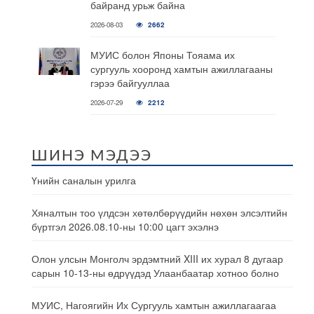
байранд урьж байна
2026-08-03
2662
МУИС болон Японы Тояама их
сургууль хооронд хамтын ажиллагааны
гэрээ байгууллаа
2026-07-29
2212
ШИНЭ МЭДЭЭ
Үнийн саналын урилга
Хяналтын тоо үлдсэн хөтөлбөрүүдийн нөхөн элсэлтийн
бүртгэл 2026.08.10-ны 10:00 цагт эхэлнэ
Олон улсын Монголч эрдэмтний XIII их хурал 8 дугаар
сарын 10-13-ны өдрүүдэд Улаанбаатар хотноо болно
МУИС, Нагоягийн Их Сургууль хамтын ажиллагаагаа