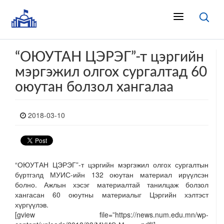
“ОЮУТАН ЦЭРЭГ”-т цэргийн
мэргэжил олгох сургалтад 60
оюутан болзол хангалаа
2018-03-10
“ОЮУТАН ЦЭРЭГ”-т цэргийн мэргэжил олгох сургалтын
бүртгэлд МУИС-ийн 132 оюутан материал ирүүлсэн
болно. Ажлын хэсэг материалтай танилцаж болзол
хангасан 60 оюутны материалыг Цэргийн хэлтэст
хүргүүлэв.
[gview file=”https://news.num.edu.mn/wp-