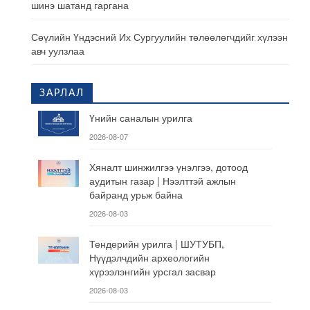
шинэ шатанд гаргана
Сөүлийн Үндэсний Их Сургуулийн төлөөлөгчдийг хүлээн
авч уулзлаа
ЗАРЛАЛ
Үнийн саналын урилга
2026-08-07
Хяналт шинжилгээ үнэлгээ, дотоод
аудитын газар | Нээлттэй ажлын
байранд урьж байна
2026-08-03
Тендерийн урилга | ШУТУБП,
Нүүдэлчдийн археологийн
хүрээлэнгийн урсгал засвар
2026-08-03