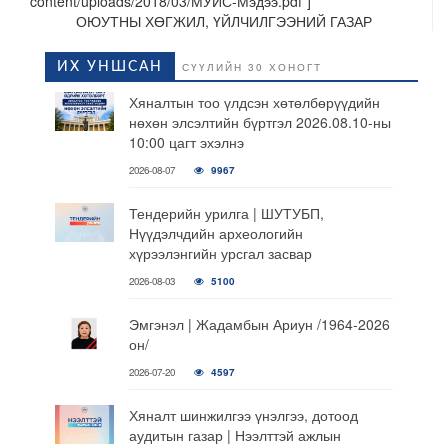
content/uploads/2018/03/МУИС-Мэдээ.pdf”]
ОЮУТНЫ ХӨГЖИЛ, ҮЙЛЧИЛГЭЭНИЙ ГАЗАР
ИХ УНШСАН
СҮҮЛИЙН 30 ХОНОГТ
Хяналтын тоо үлдсэн хөтөлбөрүүдийн
нөхөн элсэлтийн бүртгэл 2026.08.10-ны
10:00 цагт эхэлнэ
2026-08-07
9967
Тендерийн урилга | ШУТУБП,
Нүүдэлчдийн археологийн
хүрээлэнгийн урсгал засвар
2026-08-03
5100
Эмгэнэл | Жадамбын Ариун /1964-2026
он/
2026-07-20
4597
Хяналт шинжилгээ үнэлгээ, дотоод
аудитын газар | Нээлттэй ажлын