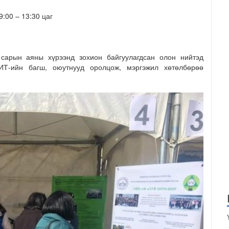
:00 – 13:30 цаг
 сарын аяны хүрээнд зохион байгуулагдсан олон нийтэд
ИТ-ийн багш, оюутнууд оролцож, мэргэжил хөтөлбөрөө