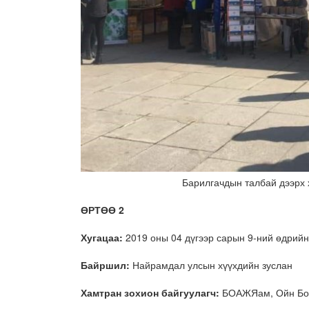
Барилгачдын талбай дээрх 
ӨРТӨӨ 2
Хугацаа:
2019 оны 04 дүгээр сарын 9-ний өдрийн 
Байршил:
Найрамдал улсын хүүхдийн зуслан
Хамтран зохион байгуулагч:
БОАЖЯам, Ойн Бод