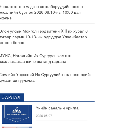
Хяналтын тоо үлдсэн хөтөлбөрүүдийн нөхөн
элсэлтийн бүртгэл 2026.08.10-ны 10:00 цагт
эхэлнэ
Олон улсын Монголч эрдэмтний XIII их хурал 8
дугаар сарын 10-13-ны өдрүүдэд Улаанбаатар
хотноо болно
МУИС, Нагоягийн Их Сургууль хамтын
ажиллагаагаа шинэ шатанд гаргана
Сөүлийн Үндэсний Их Сургуулийн төлөөлөгчдийг
хүлээн авч уулзлаа
ЗАРЛАЛ
Үнийн саналын урилга
2026-08-07