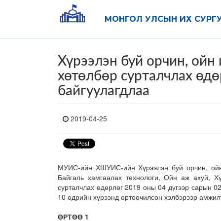
МОНГОЛ УЛСЫН ИХ СУРГ
Хүрээлэн буй орчин, ой
хөтөлбөр сурталчлах өд
байгуулагдлаа
2019-04-25
МУИС-ийн ХШУИС-ийн Хүрээлэн буй орчин, ойн
Байгаль хамгаалах технологи, Ойн аж ахуй, Х
сурталчлах өдөрлөг 2019 оны 04 дүгээр сарын 0
10 өдрийн хүрээнд өртөөчилсөн хэлбэрээр амжилт
ӨРТӨӨ 1