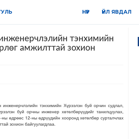
УУЛЬ
НҮҮР
ҮЙЛ ЯВДАЛ
н инженерчлэлийн тэнхимийн
өрлөг амжилттай зохион
 инженерчлэлийн тэнхимийн Хүрээлэн буй орчин судлал,
үрээлэн буй орчны инженер хөтөлбөрүүдийг танилцуулах,
2-ны өдрөөс 12-ны өдрүүдийн хооронд хөтөлбөр сурталчлах
тай зохион байгуулагдлаа.