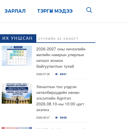
ЗАРЛАЛ
ТЭРГҮҮН МЭДЭЭ
ИХ УНШСАН
СҮҮЛИЙН 30 ХОНОГТ
2026-2027 оны хичээлийн
жилийн намрын улирлын
хичээл зохион
байгуулалтын тухай
2026-07-09
9941
Хяналтын тоо үлдсэн
хөтөлбөрүүдийн нөхөн
элсэлтийн бүртгэл
2026.08.10-ны 10:00 цагт
эхэлнэ
2026-08-07
5948