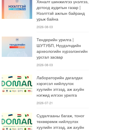
Хяналт шинжилгээ үнэлгээ,
дотоод аудитын газар |
Нээлттэй ажлын байранд
урьж байна
2026-08-03
Тендерийн урилга |
ШУТУБП, Нүүдэлчдийн
археологийн хүрээлэнгийн
урсгал засвар
2026-08-03
Лабораторийн дагалдах
хэрэгсэл нийлүүлэх
хуулийн этгээд, аж ахуйн
нэгжид илгээх урилга
2026-07-21
Судалгааны багаж, тоног
төхөөрөмж нийлүүлэх
хуулийн этгээд, аж ахуйн