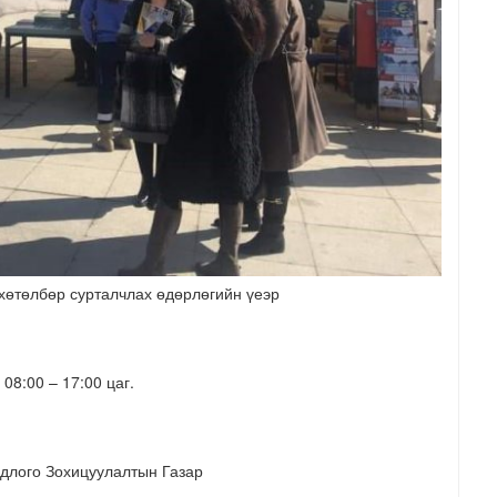
хөтөлбөр сурталчлах өдөрлөгийн үеэр
08:00 – 17:00 цаг.
лого Зохицуулалтын Газар