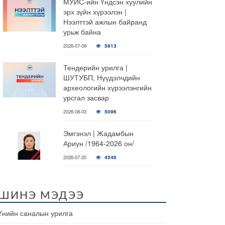
МУИС-ийн Үндсэн хуулийн
эрх зүйн хүрээлэн |
Нээлттэй ажлын байранд
урьж байна
2026-07-09
5913
Тендерийн урилга |
ШУТУБП, Нүүдэлчдийн
археологийн хүрээлэнгийн
урсгал засвар
2026-08-03
5096
Эмгэнэл | Жадамбын
Ариун /1964-2026 он/
2026-07-20
4546
ШИНЭ МЭДЭЭ
Үнийн саналын урилга