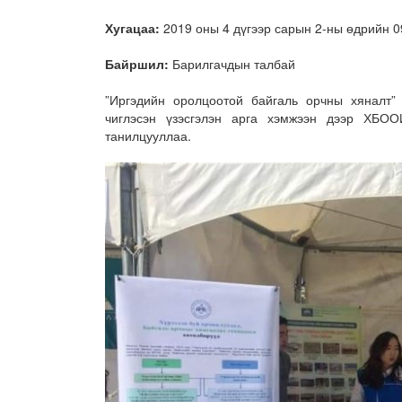
Хугацаа:
2019 оны 4 дүгээр сарын 2-ны өдрийн 09
Байршил:
Барилгачдын талбай
”Иргэдийн оролцоотой байгаль орчны хяналт”
чиглэсэн үзэсгэлэн арга хэмжээн дээр ХБОО
танилцууллаа.