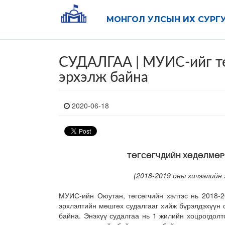
МОНГОЛ УЛСЫН ИХ СУРГ
СУДАЛГАА | МУИС-ийг тө
эрхэлж байна
2020-06-18
ТӨГСӨГЧДИЙН ХӨДӨЛМӨР
(2018-2019 оны хичээлийн
МУИС-ийн Оюутан, төгсөгчийн хэлтэс нь 2018-
эрхлэлтийн мөшгөх судалгааг хийж бүрэлдэхүүн 
байна. Энэхүү судалгаа нь 1 жилийн хоцрогдолт