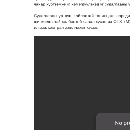
чанар хүртээмжийг нэмэгдүүлэхэд уг судалгааны 
Судалгааны үр дүн, тайлантай танилцаж, өөрсди
шинжилгээтэй холбоотой санал хүсэлтээ ОТХ (МУ
илгээж хамтран ажиллахыг хүсье.