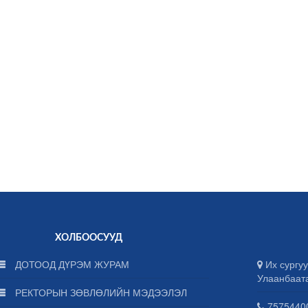
ХОЛБООСУУД
ДОТООД ДҮРЭМ ЖУРАМ
Их сургуу
Улаанбаат
РЕКТОРЫН ЗӨВЛӨЛИЙН МЭДЭЭЛЭЛ
75754400