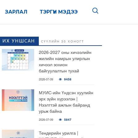
ЗАРЛАЛ
ТЭРГҮҮН МЭДЭЭ
ИХ УНШСАН
СҮҮЛИЙН 30 ХОНОГТ
2026-2027 оны хичээлийн
жилийн намрын улирлын
хичээл зохион
байгуулалтын тухай
2026-07-09
9458
МУИС-ийн Үндсэн хуулийн
эрх зүйн хүрээлэн |
Нээлттэй ажлын байранд
урьж байна
2026-07-09
5847
Тендерийн урилга |