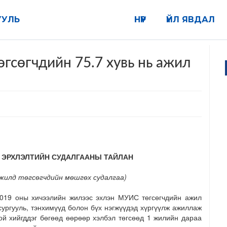
УУЛЬ
НҮҮР
ҮЙЛ ЯВДАЛ
гсөгчдийн 75.7 хувь нь ажил
 ЭРХЛЭЛТИЙН СУДАЛГААНЫ ТАЙЛАН
 жилд төгсөгчдийн мөшгөх судалгаа)
2019 оны хичээлийн жилээс эхлэн МУИС төгсөгчдийн ажил
сургууль, тэнхимүүд болон бүх нэгжүүдэд хүргүүлж ажиллаж
ой хийгддэг бөгөөд өөрөөр хэлбэл төгсөөд 1 жилийн дараа