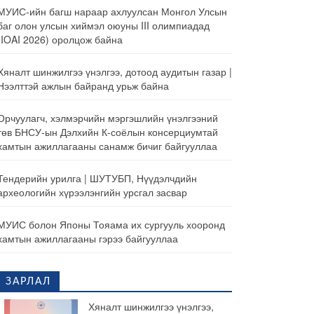
МУИС-ийн багш нараар ахлуулсан Монгол Улсын
баг олон улсын хиймэл оюуны III олимпиадад
(IOAI 2026) оролцож байна
Хяналт шинжилгээ үнэлгээ, дотоод аудитын газар |
Нээлттэй ажлын байранд урьж байна
Орчуулагч, хэлмэрчийн мэргэшлийн үнэлгээний
төв БНСУ-ын Дэлхийн К-соёлын консерциумтай
хамтын ажиллагааны санамж бичиг байгууллаа
Тендерийн урилга | ШУТУБП, Нүүдэлчдийн
археологийн хүрээлэнгийн урсгал засвар
МУИС болон Японы Тояама их сургууль хооронд
хамтын ажиллагааны гэрээ байгууллаа
ЗАРЛАЛ
Хяналт шинжилгээ үнэлгээ,