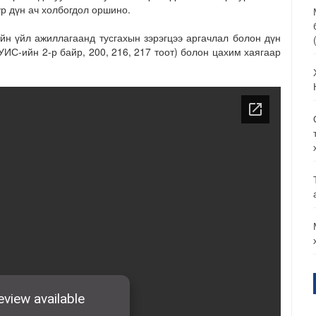
үр дүн ач холбогдол оршино.
йн үйл ажиллагаанд тусгахын зэрэгцээ аргачлал болон дүн
ИС-ийн 2-р байр, 200, 216, 217 тоот) болон цахим хаягаар