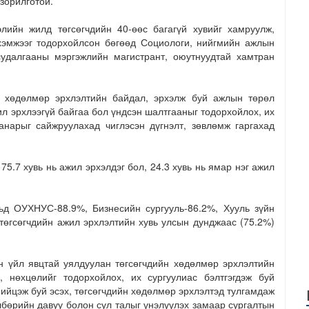
зорилготой.
лийн жилд төгсөгчдийн 40-өөс багагүй хувийг хамруулж,
хэмжээг тодорхойлсон бөгөөд Социологи, нийгмийн ажлын
судалгааны мэргэжлийн магистрант, оюутнуудтай хамтран
н хөдөлмөр эрхлэлтийн байдал, эрхэлж буй ажлын төрөл
ил эрхлээгүй байгаа бол үндсэн шалтгааныг тодорхойлох, их
анарыг сайжруулахад чиглэсэн дүгнэлт, зөвлөмж гаргахад
75.7 хувь нь ажил эрхэлдэг бол, 24.3 хувь нь ямар нэг ажил
ьд ОУХНУС-88.9%, Бизнесийн сургууль-86.2%, Хууль зүйн
 төгсөгчдийн ажил эрхлэлтийн хувь улсын дунджаас (75.2%)
 үйл явцтай уялдуулан төгсөгчдийн хөдөлмөр эрхлэлтийн
, нөхцөлийг тодорхойлох, их сургуулиас бэлтгэгдэж буй
ийцэж буй эсэх, төгсөгчдийн хөдөлмөр эрхлэлтэд тулгамдаж
лбөрийн давуу болон сул талыг үнэлүүлэх замаар сургалтын