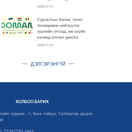
2026-07-21
Сургалтын багаж, тоног
төхөөрөмж нийлүүлэх
хуулийн этгээд, аж ахуйн
нэгжид илгээх урилга
2026-07-21
ДЭЛГЭРЭНГҮЙ
ХОЛБОО БАРИХ
лийн гудамж - 1, Бага тойруу, Сүхбаатар дүүрэг,
ар
, 77307730-1942