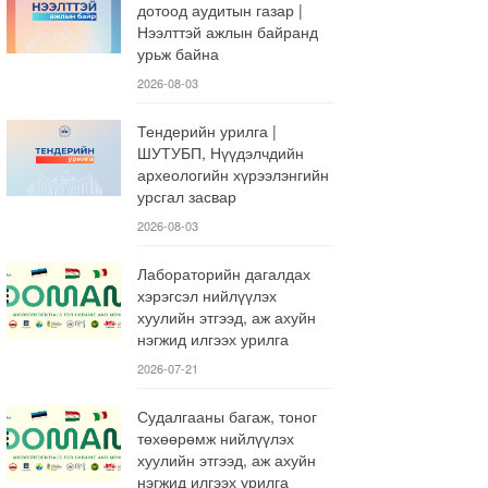
дотоод аудитын газар |
Нээлттэй ажлын байранд
урьж байна
2026-08-03
Тендерийн урилга |
ШУТУБП, Нүүдэлчдийн
археологийн хүрээлэнгийн
урсгал засвар
2026-08-03
Лабораторийн дагалдах
хэрэгсэл нийлүүлэх
хуулийн этгээд, аж ахуйн
нэгжид илгээх урилга
2026-07-21
Судалгааны багаж, тоног
төхөөрөмж нийлүүлэх
хуулийн этгээд, аж ахуйн
нэгжид илгээх урилга