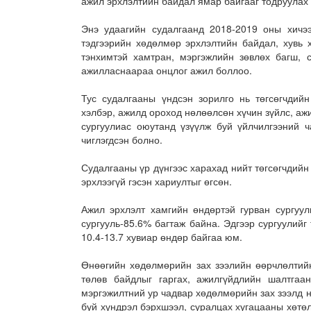
ажил эрхлэлтийн байдал ямар байгааг тодруулах 
Энэ удаагийн судалгаанд 2018-2019 оны хичээ
тэдгээрийн хөдөлмөр эрхлэлтийн байдал, хувь 
тэнхимтэй хамтран, мэргэжлийн зөвлөх багш, 
ажилласнаараа онцлог ажил боллоо.
Тус судалгааны үндсэн зорилго нь төгсөгчдий
хэлбэр, ажилд ороход нөлөөлсөн хүчин зүйлс, аж
сургуулиас оюутанд үзүүлж буй үйлчилгээний ч
чиглэгдсэн болно.
Судалгааны үр дүнгээс харахад нийт төгсөгчдийн 
эрхлээгүй гэсэн хариултыг өгсөн.
Ажил эрхлэлт хамгийн өндөртэй гурван сургуул
сургууль-85.6% багтаж байна. Эдгээр сургуулийг
10.4-13.7 хувиар өндөр байгаа юм.
Өнөөгийн хөдөлмөрийн зах зээлийн өөрчлөлтийн
төлөв байдлыг гаргах, ажилгүйдлийн шалтгаан
мэргэжилтний ур чадвар хөдөлмөрийн зах зээлд н
буй хүндрэл бэрхшээл, суралцах хугацааны хөтө