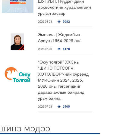
ШУТУБП, Нүүдэлчдийн
археологийн хүрээлэнгийн
урсгал засвар
2026-08-03
5082
Эмгэнэл | Жадамбын
Ариун /1964-2026 он/
2026-07-20
4478
“Оюу толгой” ХХК нь
“ШИНЭ ТӨГСӨГЧ
ХӨТӨЛБӨР”-ийн хүрээнд
МУИС-ийн 2024, 2025,
2026 оны төгсөгчдийг
дараах ажлын байранд
урьж байна
2026-07-08
2505
ШИНЭ МЭДЭЭ