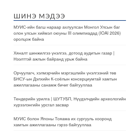
ШИНЭ МЭДЭЭ
МУИС-ийн багш нараар ахлуулсан Монгол Улсын баг
олон улсын хиймэл оюуны III олимпиадад (IOAI 2026)
оролцож байна
Хяналт шинжилгээ үнэлгээ, дотоод аудитын газар |
Нээлттэй ажлын байранд урьж байна
Орчуулагч, хэлмэрчийн мэргэшлийн үнэлгээний төв
БНСУ-ын Дэлхийн К-соёлын консерциумтай хамтын
ажиллагааны санамж бичиг байгууллаа
Тендерийн урилга | ШУТУБП, Нүүдэлчдийн археологийн
хүрээлэнгийн урсгал засвар
МУИС болон Японы Тояама их сургууль хооронд
хамтын ажиллагааны гэрээ байгууллаа