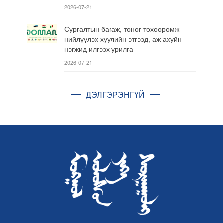
2026-07-21
Сургалтын багаж, тоног төхөөрөмж
нийлүүлэх хуулийн этгээд, аж ахуйн
нэгжид илгээх урилга
2026-07-21
ДЭЛГЭРЭНГҮЙ