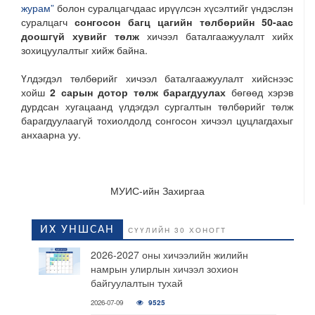
журам”
болон суралцагчдаас ирүүлсэн хүсэлтийг үндэслэн
суралцагч
сонгосон багц цагийн төлбөрийн 50-аас
доошгүй хувийг төлж
хичээл баталгаажуулалт хийх
зохицуулалтыг хийж байна.
Үлдэгдэл төлбөрийг хичээл баталгаажуулалт хийснээс
хойш
2 сарын
дотор төлж барагдуулах
бөгөөд хэрэв
дурдсан хугацаанд үлдэгдэл сургалтын төлбөрийг төлж
барагдуулаагүй тохиолдолд сонгосон хичээл цуцлагдахыг
анхаарна уу.
МУИС-ийн Захиргаа
ИХ УНШСАН
СҮҮЛИЙН 30 ХОНОГТ
2026-2027 оны хичээлийн жилийн
намрын улирлын хичээл зохион
байгуулалтын тухай
2026-07-09
9525