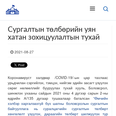
Сургалтын төлбөрийн уян
хатан зохицуулалтын тухай
2021-08-27
Коронавируст халдвар /COVID-19/-ын цар тахлаас
урьдчилан сэргийлэх, тэмцэх, нийгэм эдийн засагт үзүүлэх
сөрөг нөлөөллийг бууруулах тухай хууль, Боловсрол,
шинжлэх ухааны сайдын 2021 оны 4 дүгээр сарын 2-ны
өдрийн А/135 дугаар тушаалаар баталсан
“Өмчийн
хэлбэр харгалзахгүй бүх шатны боловсролын сургалтын
байгууллага нь суралцагчийн сургалтын төлбөрт
хөнгөлөлт үзүүлэх, дараагийн төлбөрт шилжүүлэх түр