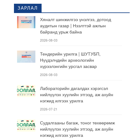
ЗАРЛАЛ
Хяналт шинжилгээ үнэлгээ, дотоод
аудитын газар | Нээлттэй ажлын
байранд урьж байна
2026-08-03
Тендерийн урилга | ШУТУБП,
Нүүдэлчдийн археологийн
хүрээлэнгийн урсгал засвар
2026-08-03
Лабораторийн дагалдах хэрэгсэл
нийлүүлэх хуулийн этгээд, аж ахуйн
нэгжид илгээх урилга
2026-07-21
Судалгааны багаж, тоног төхөөрөмж
нийлүүлэх хуулийн этгээд, аж ахуйн
нэгжид илгээх урилга