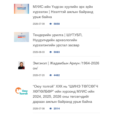
МУИС-ийн Үндсэн хуулийн эрх зүйн
хүрээлэн | Нээлттэй ажлын байранд
урьж байна
2026-07-09
5858
Тендерийн урилга | ШУТУБП,
Нүүдэлчдийн археологийн
хүрээлэнгийн урсгал засвар
2026-08-03
5083
Эмгэнэл | Жадамбын Ариун /1964-2026
он/
2026-07-20
4482
“Оюу толгой” ХХК нь “ШИНЭ ТӨГСӨГЧ
ХӨТӨЛБӨР”-ийн хүрээнд МУИС-ийн
2024, 2025, 2026 оны төгсөгчдийг
дараах ажлын байранд урьж байна
2026-07-08
2514