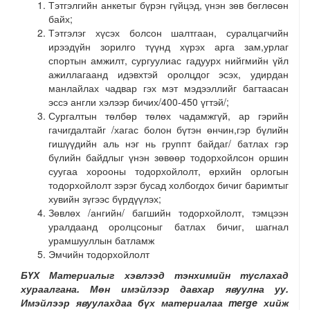
Тэтгэлгийн анкетыг бүрэн гүйцэд, үнэн зөв бөглөсөн
байх;
Тэтгэлэг хүсэх болсон шалтгаан, суралцагчийн
ирээдүйн зорилго түүнд хүрэх арга зам,урлаг
спортын амжилт, сургуулиас гадуурх нийгмийн үйл
ажиллагаанд идэвхтэй оролцдог эсэх, удирдан
манлайлах чадвар гэх мэт мэдээллийг багтаасан
эссэ англи хэлээр бичих/400-450 үгтэй/;
Сургалтын төлбөр төлөх чадамжгүй, ар гэрийн
гачигдалтайг /хагас болон бүтэн өнчин,гэр бүлийн
гишүүдийн аль нэг нь группт байдаг/ батлах гэр
бүлийн байдлыг үнэн зөвөөр тодорхойлсон оршин
суугаа хорооны тодорхойлолт, өрхийн орлогын
тодорхойлолт зэрэг бусад холбогдох бичиг баримтыг
хувийн зүгээс бүрдүүлэх;
Зөвлөх /ангийн/ багшийн тодорхойлолт, тэмцээн
уралдаанд оролцсоныг батлах бичиг, шагнал
урамшууллын батламж
Эмчийн тодорхойлолт
БҮХ Материалыг хэвлээд тэнхимийн туслахад
хураалгана. Мөн имэйлээр давхар явуулна уу.
Имэйлээр явуулахдаа бүх материалаа
merge хийж