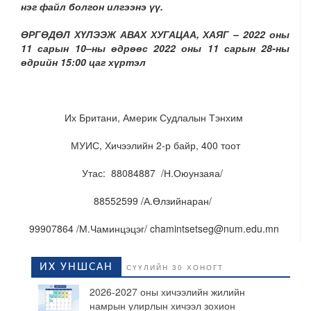
нэг файл болгон илгээнэ үү.
ӨРГӨДӨЛ ХҮЛЭЭЖ АВАХ ХУГАЦАА, ХАЯГ
– 202
2
оны
1
1
сарын 10
–
ны өдрөөс 2022 оны 11 сарын 28-ны
өдрийн
15:00
цаг хүртэл
Их Британи, Америк Судлалын Тэнхим
МУИС, Хичээлийн 2-р байр, 400 тоот
Утас: 88084887
/
Н.Оюунзаяа
/
88552599 /
А.Өлзийнаран
/
99907864 /М.Чаминцэцэг/
chamintsetseg
@num.edu.mn
ИХ УНШСАН
СҮҮЛИЙН 30 ХОНОГТ
2026-2027 оны хичээлийн жилийн
намрын улирлын хичээл зохион