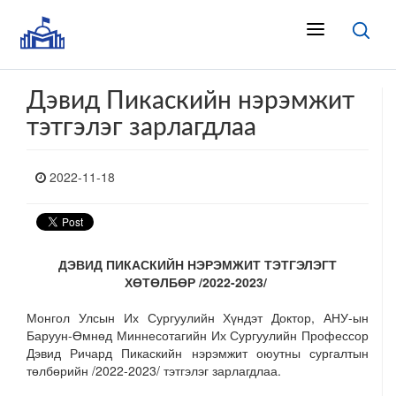
Дэвид Пикаскийн нэрэмжит
тэтгэлэг зарлагдлаа
2022-11-18
ДЭВИД ПИКАСКИЙН НЭРЭМЖИТ ТЭТГЭЛЭГТ
ХӨТӨЛБӨР
/202
2
-202
3/
Монгол Улсын Их Сургуулийн Хүндэт Доктор, АНУ-ын
Баруун-Өмнөд Миннесотагийн Их Сургуулийн Профессор
Дэвид Ричард Пикаскийн нэрэмжит оюутны сургалтын
төлбөрийн /2022-2023/ тэтгэлэг зарлагдлаа.