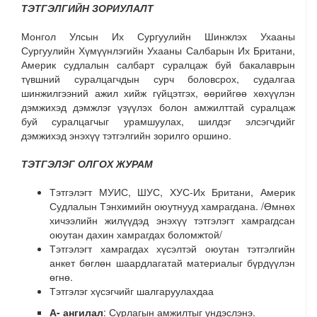
ТЭТГЭЛГИЙН ЗОРИУЛАЛТ
Монгол Улсын Их Сургуулийн Шинжлэх Ухааны
Сургуулийн Хүмүүнлэгийн Ухааны Салбарын Их Британи,
Америк судлалын салбарт
суралцаж буй бакалаврын
түвшний суралцагчдын сурч боловсрох, судалгаа
шинжилгээний ажил хийж гүйцэтгэх, өөрийгөө хөхүүлэн
дэмжихэд дэмжлэг үзүүлэх болон амжилттай суралцаж
буй суралцагчыг урамшуулах, шилдэг элсэгчдийг
дэмжихэд энэхүү тэтгэлгийн зорилго оршино.
ТЭТГЭЛЭГ ОЛГОХ ЖУРАМ
Тэтгэлэгт МУИС, ШУС, ХУС-Их Британи, Америк
Судлалын Тэнхимийн оюутнууд хамрагдана. /Өмнөх
хичээлийн жилүүдэд энэхүү тэтгэлэгт хамрагдсан
оюутан дахин хамрагдах боломжтой/
Тэтгэлэгт хамрагдах хүсэлтэй оюутан тэтгэлгийн
анкет бөглөн шаардлагатай материалыг бүрдүүлэн
өгнө.
Тэтгэлэг хүсэгчийг шалгаруулахдаа
А- ангилал
:
Сурлагын амжилтыг үндэслэнэ.