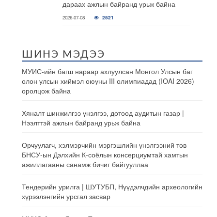
дараах ажлын байранд урьж байна
2026-07-08
2521
ШИНЭ МЭДЭЭ
МУИС-ийн багш нараар ахлуулсан Монгол Улсын баг
олон улсын хиймэл оюуны III олимпиадад (IOAI 2026)
оролцож байна
Хяналт шинжилгээ үнэлгээ, дотоод аудитын газар |
Нээлттэй ажлын байранд урьж байна
Орчуулагч, хэлмэрчийн мэргэшлийн үнэлгээний төв
БНСУ-ын Дэлхийн К-соёлын консерциумтай хамтын
ажиллагааны санамж бичиг байгууллаа
Тендерийн урилга | ШУТУБП, Нүүдэлчдийн археологийн
хүрээлэнгийн урсгал засвар