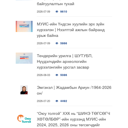
байгуулалтын тухай
2026-07-09
9610
МУИС-ийн Үндсэн хуулийн эрх зүйн
хүрээлэн | Нээлттэй ажлын байранд
урьж байна
2026-07-09
5866
Тендерийн урилга | ШУТУБП,
Нүүдэлчдийн археологийн
хүрээлэнгийн урсгал засвар
2026-08-03
5086
Эмгэнэл | Жадамбын Ариун /1964-2026
он/
2026-07-20
4492
“Оюу толгой” ХХК нь “ШИНЭ ТӨГСӨГЧ
ХӨТӨЛБӨР”-ийн хүрээнд МУИС-ийн
2024, 2025, 2026 оны төгсөгчдийг