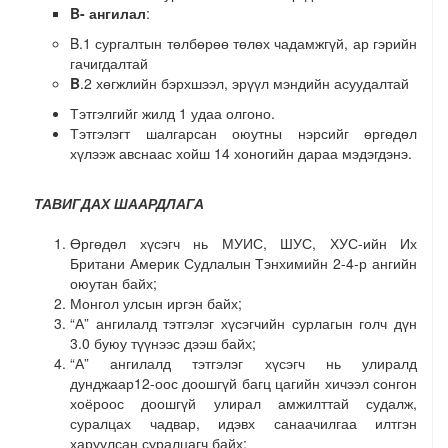
B- ангилал
:
B.1 сургалтын төлбөрөө төлөх ча
дамжгүй, ар гэрийн
гачигдалтай
B
.2 хөгжлийн бэрхшээл, эрүүл мэндийн асуудалтай
Тэтгэлгийг жилд 1 удаа олгоно.
Тэтгэлэгт шалгарсан оюутны нэрсийг өргөдөл
хүлээж авснаас хойш
14
хоногийн дараа мэдэгдэнэ.
ТАВИГДАХ ШААРДЛАГА
Өргөдөл хүсэгч нь МУИС, ШУС, ХУС-ийн Их
Британи Америк Судлалын Тэнхимийн 2-4-р ангийн
оюутан байх;
Монгол улсын иргэн байх;
“А” ангилалд тэтгэлэг хүсэгчийн сурлагын голч дүн
3.0 буюу түүнээс дээш байх;
“А” ангилалд тэтгэлэг хүсэгч нь улиралд
дунджаар12-оос доошгүй багц цагийн хичээл сонгон
хоёроос доошгүй улирал амжилттай судалж,
суралцах чадвар, идэвх санаачилгаа илтгэн
харуулсан суралцагч байх;