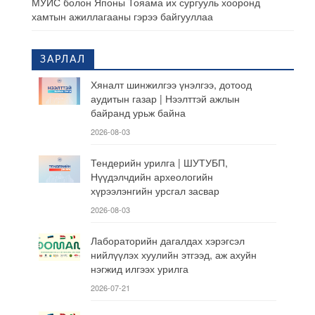
МУИС болон Японы Тояама их сургууль хооронд
хамтын ажиллагааны гэрээ байгууллаа
ЗАРЛАЛ
Хяналт шинжилгээ үнэлгээ, дотоод
аудитын газар | Нээлттэй ажлын
байранд урьж байна
2026-08-03
Тендерийн урилга | ШУТУБП,
Нүүдэлчдийн археологийн
хүрээлэнгийн урсгал засвар
2026-08-03
Лабораторийн дагалдах хэрэгсэл
нийлүүлэх хуулийн этгээд, аж ахуйн
нэгжид илгээх урилга
2026-07-21