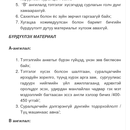
“B” ангилалд тэтгэлэг хүсэгчдэд сурлагын голч дүнг
хамаарахгүй.
Сахилгын болон ёс зүйн зөрчил гаргаагүй байх;
Хугацаа хожимдуулсан болон баримт бичгийн
бүрдүүлэлт дутуу материалыг хүлээж авахгүй.
БҮРДҮҮЛЭХ МАТЕРИАЛ
A-ангилал:
Тэтгэлгийн анкетыг бүрэн гүйцэд, үнэн зөв бөглөсөн
байх;
Тэтгэлэг хүсэх болсон шалтгаан, суралцагчийн
ирээдүйн зорилго, түүнд хүрэх арга зам, сургуулиас
гадуурх нийгмийн үйл ажиллагаанд идэвхтэй
оролцдог эсэх, удирдан манлайлах чадвар гэх мэт
мэдээллийг багтаасан эссэ англи хэлээр бичих /400-
450 үгтэй/;
Суралцагчийн дэлгэрэнгүй дүнгийн тодорхойлолт /
Түц машинаас авна
/;
B ангилал: