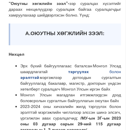
“Оюутны хөгжлийн зээл”-
ээр суралцах хүсэлтийг
дараах нөхцөлүүдээр суралцаж байгаа суралцагчдыг
хамруулахаар шийдвэрлэсэн болно. Үүнд:
А.ОЮУТНЫ ХӨГЖЛИЙН ЗЭЭЛ:
Нөхцөл
Эрх бүхий байгууллагаас баталсан Монгол Улсад
шаардлагатай
тэргүүлэх
болон
эрэлттэй
мэргэжлээр дотоодын сургалтын
байгууллагад бакалавр, магистр, докторын үндсэн
хөтөлбөрт суралцагч Монгол Улсын иргэн байх
Монгол Улсын магадлан итгэмжлэгдсэн дээд
боловсролын сургалтын байгууллагын оюутан байх
2023-2024 оны хичээлийн жилд тэргүүлэх болон
эрэлттэй мэргэжлийн чиглэлээр элссэн шинэ элсэгч,
үргэлжлэн авах суралцагчид:
/МУ-ын ЗГ-ын 2023
оны 03 дугаар сарын 29-ний 115 дугаар
тогтоолын 1, 2 дугаар хавсралт/