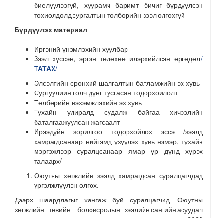
биелүүлээгүй, хуурамч баримт бичиг бүрдүүлсэн
тохиолдолд сургалтын төлбөрийн зээл олгохгүй
Бүрдүүлэх материал
Иргэний үнэмлэхийн хуулбар
Зээл хүссэн, эргэн төлөхөө илэрхийлсэн өргөдөл
/
ТАТАХ
/
Элсэлтийн ерөнхий шалгалтын батламжийн эх хувь
Сургуулийн голч дүнг тусгасан тодорхойлолт
Төлбөрийн нэхэмжлэхийн эх хувь
Тухайн улиралд судалж байгаа хичээлийн
баталгаажуулсан жагсаалт
Ирээдүйн зорилгоо тодорхойлох эссэ /зээлд
хамрагдсанаар нийгэмд үзүүлэх хувь нэмэр
, тухайн
мэргэжлээр суралцсанаар ямар үр дүнд хүрэх
талаарх/
Оюутны хөгжлийн зээлд хамрагдсан суралцагчдад
үргэлжлүүлэн олгох.
Дээрх шаардлагыг хангаж буй суралцагчид Оюутны
хөгжлийн төвийн боловсролын зээлийн сангийн асуудал