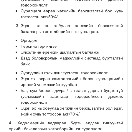
тодорхойлолт
Суралцагч өөрөө хөгжлийн бэрхшээлтэй бол хувь
тогтоосон акт /50%/
Эцэг, эх нь хоёулаа хөгжлийн бэрхшээлтэй
бакалаврын хөтөлбөрийн нэг суралцагч:
Өргөдөл
Төрсний гэрчилгээ
Элсэлтийн ерөнхий шалгалтын батламж
Дээд боловсролын мэдээллийн системд бүртгэлтэй
байх
Сургуулийн голч дүнг тусгасан тодорхойлолт
Эцэг эх, асран хамгаалагчийн болон суралцагчийн
иргэний үнэмлэхийн хуулбар
Баг, сум /хороо, дүүрэг/-ын засаг даргын буцалтгүй
тусламжийн заалтаар тодорхойлсон дэмжих
тодорхойлолт
Эцэг, эх нь хоёулаа хөгжлийн бэрхшээлтэй бол эцэг,
эхийн хувь тогтоосон акт /70%/
4. Хөдөлмөрийн чадвараа бүрэн алдсан гишүүнтэй
өрхийн бакалаврын хөтөлбөрийн нэг суралцагч: