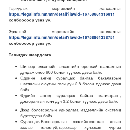
Тэргүүлэх мэргэжлийн жагсаалтыг
https://legalinfo.mn/mn/detail?lawId=16758861316811
холбоосоор үзнэ үү.
Эрэлттэй мэргэжлийн жагсаалтыг
https://legalinfo.mn/mn/detail?lawId=16758861338751
холбоосоор үзнэ үү.
Тавигдах шаардлага
Шинээр элсэгчийн элсэлтийн ерөнхий шалгалтын
дундаж оноо 600 болон түүнээс дээш байх
Өдрийн ангид суралцаж байгаа бакалаврын
шатлалын оюутны голч дүн 2.8 болон түүнээс дээш
байх
Өдрийн ангид суралцаж байгаа магистрант,
докторантын голч дүн 3.2 болон түүнээс дээш байх
Дээд боловсролын удирдлага мэдээллийн системд
бүртгэгдсэн байх
Суралцагч Боловсролын зээлийн сангаас авсан
зээлээ төлөөгүй, гэрээгээр хүлээсэн үүргээ