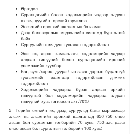
Өргөдөл
Суралцагчийн болон хөдөлмөрийн чадвар алдсан
ах эгч, дүүгийн төрсний гэрчилгээ
Элсэлтийн ерөнхий шалгалтын батламж
Дээд боловсролын мэдээллийн системд бүртгэлтэй
байх
Сургуулийн голч дүнг тусгасан тодорхойлолт
Эцэг эх, асран хамгаалагч, хөдөлмөрийн чадвар
алдсан гишүүний болон суралцагчийн иргэний
үнэмлэхийн хуулбар
Баг, сум /хороо, дүүрэг/-ын засаг даргын буцалтгүй
тусламжийн заалтаар тодорхойлсон дэмжих
тодорхойлолт
Хөдөлмөрийн чадвараа бүрэн алдсан өрхийн
гишүүнтэй бол хөдөлмөрийн чадвараа алдсан
гишүүний хувь тогтоосон акт /70%/
5. Төрийн өмчийн их, дээд сургуульд багш мэргэжлээр
элсэгч нь элсэлтийн ерөнхий шалгалтад 650-750 оноо
авсан бол сургалтын төлбөрийн 70 хувь, 750-аас дээш
оноо авсан бол сургалтын төлбөрийн 100 хувь: