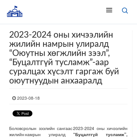
2023-2024 оны хичээлийн
жилийн намрын улиралд
“Оюутны хөгжлийн зээл”,
“Буцалтгүй тусламж”-аар
суралцах хүсэлт гаргаж буй
оюутнуудын анхааралд
2023-08-18
Боловсролын зээлийн сангаас 2023-2024 оны хичээлийн
жилийн намрын улиралд
“Буцалтгүй тусламж”,