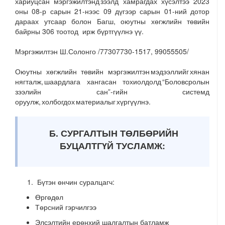
хариуцсан мэргэжилтэнд зээлд хамрагдах хүсэлтээ 2023
оны 08-р сарын 21-нээс 09 дүгээр сарын 01-ний дотор
дараах утсаар болон Багш, оюутны хөгжлийн төвийн
байрны 306 тоотод ирж бүртгүүлнэ үү.
Мэргэжилтэн Ш.Солонго /77307730-1517, 99055505/
Оюутны хөгжлийн төвийн мэргэжилтэн мэдээллийг хянан
нягталж, шаардлага хангасан тохиолдолд “Боловсролын
зээлийн сан”-гийн системд
оруулж, холбогдох материалыг хүргүүлнэ.
Б. СУРГАЛТЫН ТӨЛБӨРИЙН
БУЦАЛТГҮЙ ТУСЛАМЖ:
Бүтэн өнчин суралцагч:
Өргөдөл
Төрсний гэрчилгээ
Элсэлтийн ерөнхий шалгалтын батламж