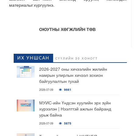
материалыг хүргүүлнэ.
ОЮУТНЫ ХӨГЖЛИЙН ТӨВ
ИХ УНШСАН
СҮҮЛИЙН 30 ХОНОГТ
2026-2027 оны хичээлийн жилийн
намрын улирлын хичээл зохион
байгуулалтын тухай
2026-07-09
9661
МУИС-ийн Үндсэн хуулийн эрх зүйн
хүрээлэн | Нээлттэй ажлын байранд
урьж байна
2026-07-09
5875