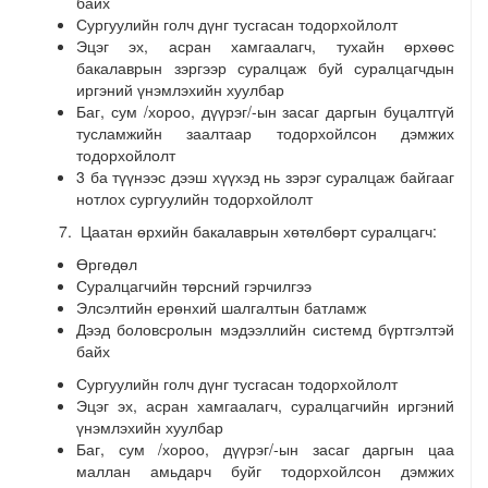
байх
Сургуулийн голч дүнг тусгасан тодорхойлолт
Эцэг эх, асран хамгаалагч, тухайн өрхөөс
бакалаврын зэргээр суралцаж буй суралцагчдын
иргэний үнэмлэхийн хуулбар
Баг, сум /хороо, дүүрэг/-ын засаг даргын буцалтгүй
тусламжийн заалтаар тодорхойлсон дэмжих
тодорхойлолт
3 ба түүнээс дээш хүүхэд нь зэрэг суралцаж байгааг
нотлох сургуулийн тодорхойлолт
Цаатан өрхийн бакалаврын хөтөлбөрт суралцагч:
Өргөдөл
Суралцагчийн төрсний гэрчилгээ
Элсэлтийн ерөнхий шалгалтын батламж
Дээд боловсролын мэдээллийн системд бүртгэлтэй
байх
Сургуулийн голч дүнг тусгасан тодорхойлолт
Эцэг эх, асран хамгаалагч, суралцагчийн иргэний
үнэмлэхийн хуулбар
Баг, сум /хороо, дүүрэг/-ын засаг даргын цаа
маллан амьдарч буйг тодорхойлсон дэмжих