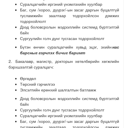
Суралцагчийн иргэний үнэмлэхийн хуулбар
Баг, сум /хороо, дүүрэг/-ын засаг даргын буцалтгүй
тусламжийн заалтаар тодорхойлсон дэмжих
тодорхойлолт
Дээд боловсролын мэдээллийн системд бүртгэлтэй
байх
Сургуулийн голч дүнг тусгасан тодорхойлолт
Бүтэн өнчин суралцагчийн хувьд эцэг, эхийн
нас
барсныг гэрчлэх бичиг баримт
2. Бакалавр, магистр, докторын хөтөлбөрийн хөгжлийн
бэрхшээлтэй суралцагч:
Өргөдөл
Төрсний гэрчилгээ
Элсэлтийн ерөнхий шалгалтын батламж
Дээд боловсролын мэдээллийн системд бүртгэлтэй
байх
Сургуулийн голч дүнг тусгасан тодорхойлолт
Суралцагчийн иргэний үнэмлэхийн хуулбар
Баг, сум /хороо, дүүрэг/-ын засаг даргын буцалтгүй
тусламжийн заалтаар тодорхойлсон дэмжих