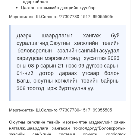
тодорхойлолт
Цаатан тэтгэмжийн дэвтрийн хуулбар
Мэргэжилтэн Ш.Солонго /77307730-1517, 99055505/
Дээрх шаардлагыг хангаж буй
суралцагчид Оюутны хөгжлийн төвийн
боловсролын зээлийн сангийн асуудал
хариуцсан мэргэжилтэнд хүсэлтээ 2023
оны 08-р сарын 21-нээс 09 дүгээр сарын
01-ний дотор дараах утсаар болон
Багш, оюутны хөгжлийн төвийн байрны
306 тоотод ирж бүртгүүлнэ үү.
Мэргэжилтэн Ш.Солонго /77307730-1517, 99055505
Оюутны хөгжлийн төвийн мэргэжилтэн мэдээллийг хянан
нягталж, шаардлага хангасан тохиолдолд “Боловсролын
зээлийн сан”-гийн системд оруулж, холбогдох