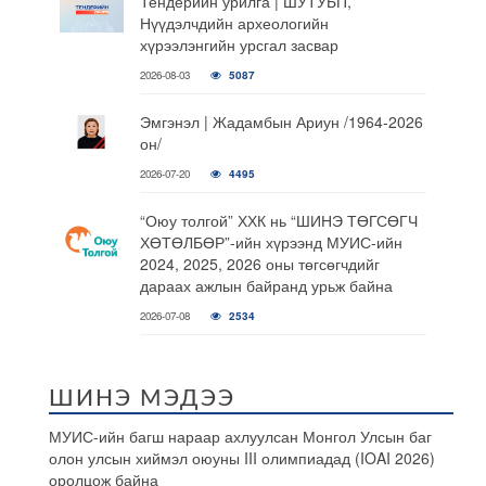
Тендерийн урилга | ШУТУБП,
Нүүдэлчдийн археологийн
хүрээлэнгийн урсгал засвар
2026-08-03
5087
Эмгэнэл | Жадамбын Ариун /1964-2026
он/
2026-07-20
4495
“Оюу толгой” ХХК нь “ШИНЭ ТӨГСӨГЧ
ХӨТӨЛБӨР”-ийн хүрээнд МУИС-ийн
2024, 2025, 2026 оны төгсөгчдийг
дараах ажлын байранд урьж байна
2026-07-08
2534
ШИНЭ МЭДЭЭ
МУИС-ийн багш нараар ахлуулсан Монгол Улсын баг
олон улсын хиймэл оюуны III олимпиадад (IOAI 2026)
оролцож байна