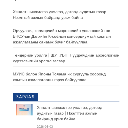
Хяналт шинжилгээ үнэлгээ, дотоод аудитын газар |
Нээлттэй ажлын байранд урьж байна
Орчуулагч, хэлмэрчийн мэргэшлийн үнэлгээний төв
БНСУ-ын Дэлхийн К-соёлын консерциумтай хамтын
ажиллагааны санамж бичиг байгууллаа
Тендерийн урилга | ШУТУБП, Нүүдэлчдийн археологийн
хүрээлэнгийн урсгал засвар
МУИС болон Японы Тояама их сургууль хооронд
хамтын ажиллагааны гэрээ байгууллаа
ЗАРЛАЛ
Хяналт шинжилгээ үнэлгээ, дотоод
аудитын газар | Нээлттэй ажлын
байранд урьж байна
2026-08-03