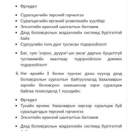
Өргөдөл
Суралцагчийн төрсний гэрчилгээ
Суралцагчийн иргэний үнэмлэхийн хуулбар
Элсэлтийн ерөнхий шалгалтын батламж
Дээд боловсролын мэдээллийн системд бүртгэлтэй
байх
Сургуулийн голч дүнг тусгасан тодорхойлолт
Баг, сум /хороо, дүүрэг/-ын засаг даргын буцалтгүй
тусламжийн заалтаар тодорхойлсон дэмжих
тодорхойлолт
Нэг өрхийн 3 болон түүнээс дээш хүүхэд дээд
боловсролын сургалтын байгууллагад бакалаврын
зэргийн боловсрол эзэмшихээр зэрэг суралцаж
байгаа тохиолдолд 1 хүүхдийн:
Өргөдөл
Тухайн өрхөөс бакалаврын зэргээр суралцаж буй
суралцагчдын төрсний гэрчилгээ
Элсэлтийн ерөнхий шалгалтын батламж
Дээд боловсролын мэдээллийн системд бүртгэлтэй