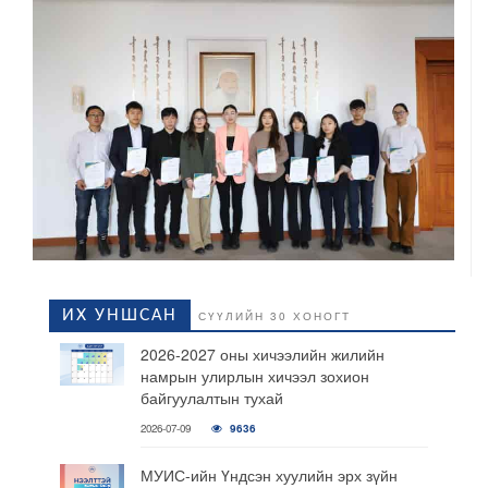
ИХ УНШСАН
СҮҮЛИЙН 30 ХОНОГТ
2026-2027 оны хичээлийн жилийн
намрын улирлын хичээл зохион
байгуулалтын тухай
2026-07-09
9636
МУИС-ийн Үндсэн хуулийн эрх зүйн