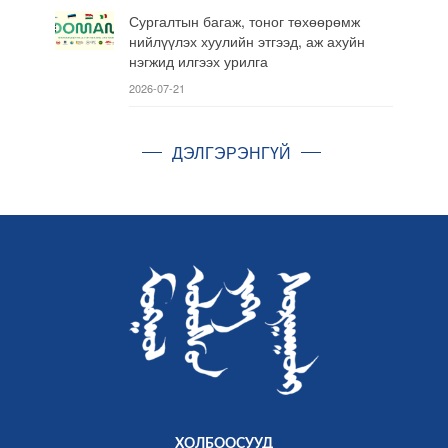
Сургалтын багаж, тоног төхөөрөмж
нийлүүлэх хуулийн этгээд, аж ахуйн
нэгжид илгээх урилга
2026-07-21
ДЭЛГЭРЭНГҮЙ
ХОЛБООСУУД