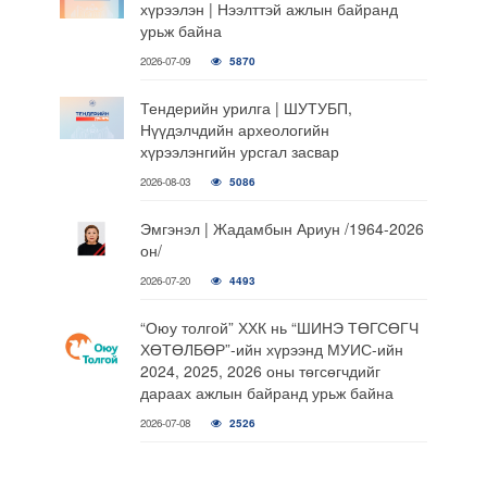
хүрээлэн | Нээлттэй ажлын байранд
урьж байна
2026-07-09
5870
Тендерийн урилга | ШУТУБП,
Нүүдэлчдийн археологийн
хүрээлэнгийн урсгал засвар
2026-08-03
5086
Эмгэнэл | Жадамбын Ариун /1964-2026
он/
2026-07-20
4493
“Оюу толгой” ХХК нь “ШИНЭ ТӨГСӨГЧ
ХӨТӨЛБӨР”-ийн хүрээнд МУИС-ийн
2024, 2025, 2026 оны төгсөгчдийг
дараах ажлын байранд урьж байна
2026-07-08
2526