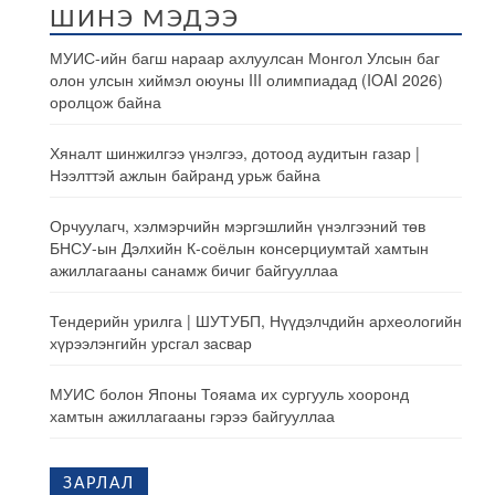
ШИНЭ МЭДЭЭ
МУИС-ийн багш нараар ахлуулсан Монгол Улсын баг
олон улсын хиймэл оюуны III олимпиадад (IOAI 2026)
оролцож байна
Хяналт шинжилгээ үнэлгээ, дотоод аудитын газар |
Нээлттэй ажлын байранд урьж байна
Орчуулагч, хэлмэрчийн мэргэшлийн үнэлгээний төв
БНСУ-ын Дэлхийн К-соёлын консерциумтай хамтын
ажиллагааны санамж бичиг байгууллаа
Тендерийн урилга | ШУТУБП, Нүүдэлчдийн археологийн
хүрээлэнгийн урсгал засвар
МУИС болон Японы Тояама их сургууль хооронд
хамтын ажиллагааны гэрээ байгууллаа
ЗАРЛАЛ