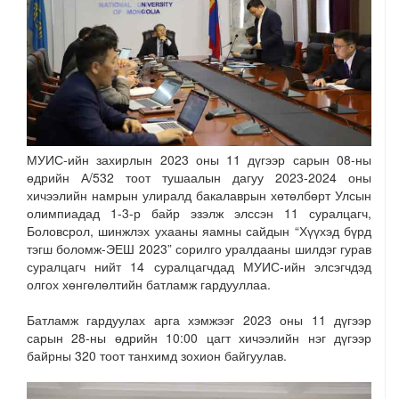
МУИС-ийн захирлын 2023 оны 11 дүгээр сарын 08-ны
өдрийн А/532 тоот тушаалын дагуу 2023-2024 оны
хичээлийн намрын улиралд бакалаврын хөтөлбөрт Улсын
олимпиадад 1-3-р байр эзэлж элссэн 11 суралцагч,
Боловсрол, шинжлэх ухааны яамны сайдын “Хүүхэд бүрд
тэгш боломж-ЭЕШ 2023” сорилго уралдааны шилдэг гурав
суралцагч нийт 14 суралцагчдад МУИС-ийн элсэгчдэд
олгох хөнгөлөлтийн батламж гардууллаа.
Батламж гардуулах арга хэмжээг 2023 оны 11 дүгээр
сарын 28-ны өдрийн 10:00 цагт хичээлийн нэг дүгээр
байрны 320 тоот танхимд зохион байгуулав.