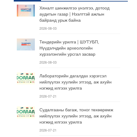
Хяналт шинжилгээ үнэлгээ, дотоод
аудитын газар | Нээлттэй ажлын
байранд урьж байна
2026-08-03
Тендерийн урилга | ШУТУБП,
Нүүдэлчдийн археологийн
хүрээлэнгийн урсгал засвар
2026-08-03
Лабораторийн дагалдах хэрэгсэл
нийлүүлэх хуулийн этгээд, аж ахуйн
нэгжид илгээх урилга
2026-07-21
Судалгааны багаж, тоног төхөөрөмж
нийлүүлэх хуулийн этгээд, аж ахуйн
нэгжид илгээх урилга
2026-07-21