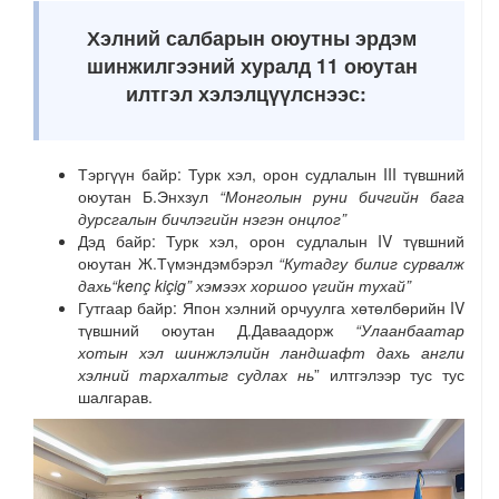
Хэлний салбарын оюутны эрдэм
шинжилгээний хуралд 11 оюутан
илтгэл хэлэлцүүлснээс:
Тэргүүн байр: Турк хэл, орон судлалын III түвшний
оюутан Б.Энхзул
“Монголын руни бичгийн бага
дурсгалын бичлэгийн нэгэн онцлог”
Дэд байр: Турк хэл, орон судлалын IV түвшний
оюутан Ж.Түмэндэмбэрэл
“Кутадгу билиг сурвалж
дахь“kenç kiçig” хэмээх хоршоо үгийн тухай”
Гутгаар байр: Япон хэлний орчуулга хөтөлбөрийн IV
түвшний оюутан Д.Даваадорж
“Улаанбаатар
хотын хэл шинжлэлийн ландшафт дахь англи
хэлний тархалтыг судлах нь
” илтгэлээр тус тус
шалгарав.