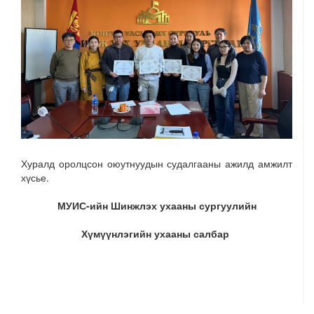
Хуралд оролцсон оюутнуудын судалгааны ажилд амжилт
хүсье.
МУИС-ийн Шинжлэх ухааны сургуулийн
Хүмүүнлэгийн ухааны салбар