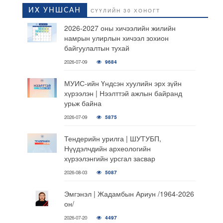
ИХ УНШСАН
СҮҮЛИЙН 30 ХОНОГТ
2026-2027 оны хичээлийн жилийн
намрын улирлын хичээл зохион
байгуулалтын тухай
2026-07-09
9684
МУИС-ийн Үндсэн хуулийн эрх зүйн
хүрээлэн | Нээлттэй ажлын байранд
урьж байна
2026-07-09
5875
Тендерийн урилга | ШУТУБП,
Нүүдэлчдийн археологийн
хүрээлэнгийн урсгал засвар
2026-08-03
5087
Эмгэнэл | Жадамбын Ариун /1964-2026
он/
2026-07-20
4497