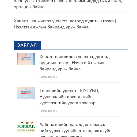
олон улсын хиймэл оюуны III олимпиадад (IOAI 2026)
оролцож байна
Хяналт шинжилгээ үнэлгээ, дотоод аудитын газар |
Нээлттэй ажлын байранд урьж байна
ЗАРЛАЛ
Хяналт шинжилгээ үнэлгээ, дотоод
аудитын газар | Нээлттэй ажлын
байранд урьж байна
2026-08-03
Тендерийн урилга | ШУТУБП,
Нүүдэлчдийн археологийн
хүрээлэнгийн урсгал засвар
2026-08-03
Лабораторийн дагалдах хэрэгсэл
нийлүүлэх хуулийн этгээд, аж ахуйн
нэгжид илгээх урилга