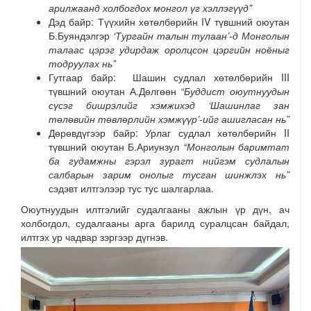
арилжаанд холбогдох монгол үг хэллэгүүд
”
Дэд байр: Түүхийн хөтөлбөрийн IV түвшний оюутан
Б.Буяндэлгэр
‘
Тургайн талын тулаан’-д Монголын
талаас цэрэг удирдаж оролцсон цэргийн ноёныг
тодруулах нь
”
Гутгаар байр: Шашин судлал хөтөлбөрийн III
түвшний оюутан А.Дөлгөөн
“Буддист оюутнуудын
сүсэг бишрэлийг хэмжихэд ‘Шашинлаг зан
төлөвийн төвлөрлийн хэмжүүр’-ийг ашигласан нь”
Дөрөвдүгээр байр: Урлаг судлал хөтөлбөрийн II
түвшний оюутан Б.Ариунзул
“Монголын баримтат
ба гудамжны гэрэл зурагт нийгэм судлалын
салбарын зарим онолыг тусган шинжлэх нь”
сэдэвт илтгэлээр тус тус шалгарлаа.
Оюутнуудын илтгэлийг судалгааны ажлын үр дүн, ач
холбогдол, судалгааны арга барилд суралцсан байдал,
илтгэх ур чадвар зэргээр дүгнэв.