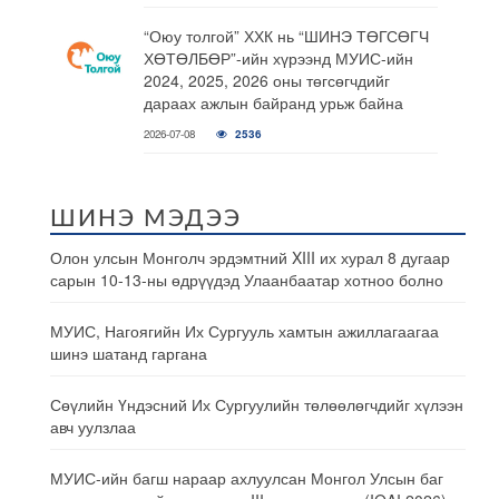
“Оюу толгой” ХХК нь “ШИНЭ ТӨГСӨГЧ
ХӨТӨЛБӨР”-ийн хүрээнд МУИС-ийн
2024, 2025, 2026 оны төгсөгчдийг
дараах ажлын байранд урьж байна
2026-07-08
2536
ШИНЭ МЭДЭЭ
Олон улсын Монголч эрдэмтний XIII их хурал 8 дугаар
сарын 10-13-ны өдрүүдэд Улаанбаатар хотноо болно
МУИС, Нагоягийн Их Сургууль хамтын ажиллагаагаа
шинэ шатанд гаргана
Сөүлийн Үндэсний Их Сургуулийн төлөөлөгчдийг хүлээн
авч уулзлаа
МУИС-ийн багш нараар ахлуулсан Монгол Улсын баг