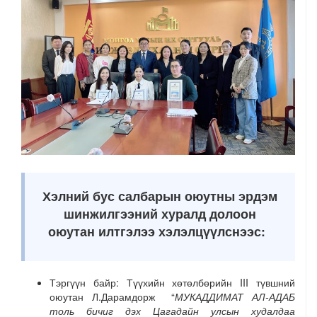
Хэлний бус салбарын оюутны эрдэм
шинжилгээний хуралд долоон
оюутан илтгэлээ хэлэлцүүлснээс:
Тэргүүн байр: Түүхийн хөтөлбөрийн III түвшний
оюутан Л.Дарамдорж “
М
УКАДДИМАТ АЛ-АДАБ
толь бичиг дэх Цагадайн улсын худалдаа