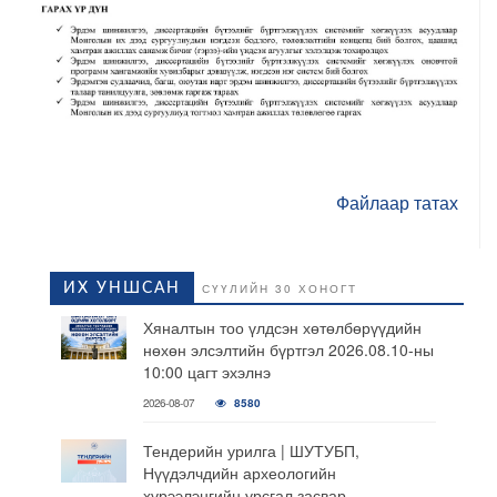
Файлаар татах
ИХ УНШСАН
СҮҮЛИЙН 30 ХОНОГТ
Хяналтын тоо үлдсэн хөтөлбөрүүдийн
нөхөн элсэлтийн бүртгэл 2026.08.10-ны
10:00 цагт эхэлнэ
2026-08-07
8580
Тендерийн урилга | ШУТУБП,
Нүүдэлчдийн археологийн
хүрээлэнгийн урсгал засвар