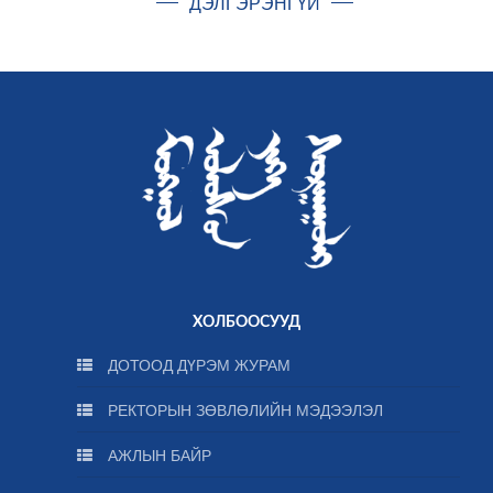
ДЭЛГЭРЭНГҮЙ
ХОЛБООСУУД
ДОТООД ДҮРЭМ ЖУРАМ
РЕКТОРЫН ЗӨВЛӨЛИЙН МЭДЭЭЛЭЛ
АЖЛЫН БАЙР