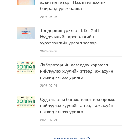
аудитын газар | Нээлттэй ажлын
байранд урьж байна
2026-08-03
Тендерийн урилга | ШУТУБП,
Нүүдэлчдийн археологийн
хүрээлэнгийн урсгал засвар
2026-08-03
Лабораторийн дагалдах хэрэгсэл
нийлүүлэх хуулийн этгээд, аж ахуйн
нэгжид илгээх урилга
2026-07-21
Судалгааны багаж, тоног төхөөрөмж
нийлүүлэх хуулийн этгээд, аж ахуйн
нэгжид илгээх урилга
2026-07-21