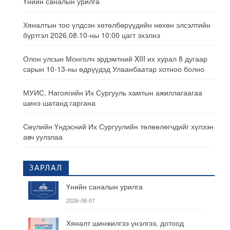
Үнийн саналын урилга
Хяналтын тоо үлдсэн хөтөлбөрүүдийн нөхөн элсэлтийн
бүртгэл 2026.08.10-ны 10:00 цагт эхэлнэ
Олон улсын Монголч эрдэмтний XIII их хурал 8 дугаар
сарын 10-13-ны өдрүүдэд Улаанбаатар хотноо болно
МУИС, Нагоягийн Их Сургууль хамтын ажиллагаагаа
шинэ шатанд гаргана
Сөүлийн Үндэсний Их Сургуулийн төлөөлөгчдийг хүлээн
авч уулзлаа
ЗАРЛАЛ
Үнийн саналын урилга
2026-08-07
Хяналт шинжилгээ үнэлгээ, дотоод