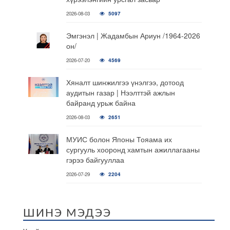
2026-08-03
5097
Эмгэнэл | Жадамбын Ариун /1964-2026
он/
2026-07-20
4569
Хяналт шинжилгээ үнэлгээ, дотоод
аудитын газар | Нээлттэй ажлын
байранд урьж байна
2026-08-03
2651
МУИС болон Японы Тояама их
сургууль хооронд хамтын ажиллагааны
гэрээ байгууллаа
2026-07-29
2204
ШИНЭ МЭДЭЭ