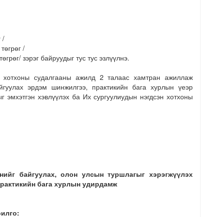
 /
төгрөг /
төгрөг/ зэрэг байруудыг тус тус эзлүүлнэ.
 хотхоны судалгааны ажилд 2 талаас хамтран ажиллаж
йгуулах эрдэм шинжилгээ, практикийн бага хурлын үеэр
г эмхэтгэн хэвлүүлэх ба Их сургуулиудын нэгдсэн хотхоны
үнийг байгуулах, олон улсын туршлагыг хэрэгжүүлэх
практикийн бага хурлын удирдамж
илго: