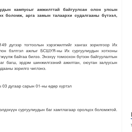
иудын кампусыг амжилттай байгуулсан олон улсын
эх боломж, арга замын талаархи судалгааны бүтээл,
49 дүгээр тогтоолын хэрэгжилтийг хангах зорилгоор Их
олон бэлтгэл ажлыг БСШУЯ-ны Их сургуулиудын хотхоны
жүүлж байгаа билээ. Энэхүү томоохон бүтээн байгуулалтын
аг багш, эрдэм шинжилгээний ажилтан, оюутан залуусын
лдааны зорилго чиглэнэ.
 03 дугаар сарын 01-ны өдөр хүртэл
элдэхүүн сургуулиудын баг хамтлагаар оролцох боломжтой.