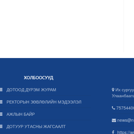
ХОЛБООСУУД
ДОТООД ДҮРЭМ ЖУРАМ
Их сургуу
Улаанбаат
РЕКТОРЫН ЗӨВЛӨЛИЙН МЭДЭЭЛЭЛ
75754400
АЖЛЫН БАЙР
news@n
ДОТУУР УТАСНЫ ЖАГСААЛТ
https://