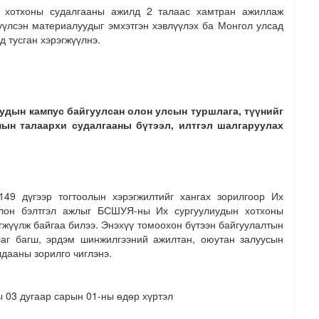
 хотхоны судалгааны ажилд 2 талаас хамтран ажиллаж
үүлсэн материалуудыг эмхэтгэн хэвлүүлэх ба Монгол улсад
д тусган хэрэгжүүлнэ.
удын кампус байгуулсан олон улсын туршлага, түүнийг
мын талаархи судалгааны бүтээл, илтгэл шалгаруулах
49 дүгээр тогтоолын хэрэгжилтийг хангах зорилгоор Их
олон бэлтгэл ажлыг БСШУЯ-ны Их сургуулиудын хотхоны
жүүлж байгаа билээ. Энэхүү томоохон бүтээн байгуулалтын
аг багш, эрдэм шинжилгээний ажилтан, оюутан залуусын
лдааны зорилго чиглэнэ.
 03 дугаар сарын 01-ны өдөр хүртэл