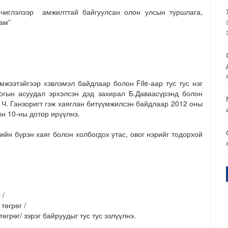
 чиглэлээр амжилттай байгуулсан олон улсын туршлага,
ам”
эйгээр хэвлэмэл байдлаар болон File-аар тус тус нэг
гын асуудал эрхэлсэн дэд захирал Б.Даваасүрэнд болон
 Ч. Ганзоригт гэж хаяглан битүүмжилсэн байдлаар 2012 оны
ын 10-ны дотор ирүүлнэ.
бүрэн хаяг болон холбогдох утас, овог нэрийг тодорхой
 /
төгрөг /
төгрөг/ зэрэг байруудыг тус тус эзлүүлнэ.