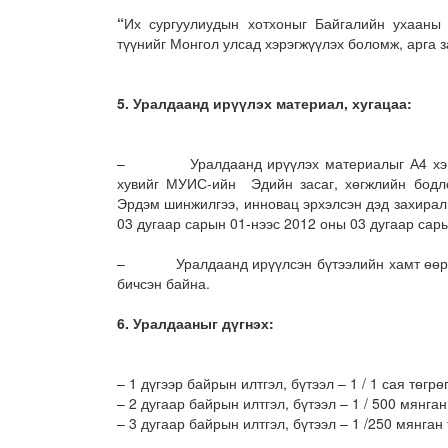
“
Их сургуулиудын хотхоныг Байгалийн ухааны
түүнийг Монгол улсад хэрэгжүүлэх боломж, арга з
5.
Уралдаанд ирүүлэх материал, хугацаа:
– Уралдаанд ирүүлэх материалыг А4 хэмжээт
хувийг МУИС-ийн Эдийн засаг, хөгжлийн бодло
Эрдэм шинжилгээ, инновац эрхэлсэн дэд захирал
03 дугаар сарын 01-нээс 2012 оны 03 дугаар сар
– Уралдаанд ирүүлсэн бүтээлийн хамт өөрийн 
бичсэн байна.
6.
Уралдааныг дүгнэх:
– 1 дүгээр байрын илтгэл, бүтээл – 1 / 1 сая төгрөг
– 2 дугаар байрын илтгэл, бүтээл – 1 / 500 мянган 
– 3 дугаар байрын илтгэл, бүтээл – 1 /250 мянган 