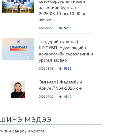
хөтөлбөрүүдийн нөхөн
элсэлтийн бүртгэл
2026.08.10-ны 10:00 цагт
эхэлнэ
2026-08-07
5758
Тендерийн урилга |
ШУТУБП, Нүүдэлчдийн
археологийн хүрээлэнгийн
урсгал засвар
2026-08-03
5095
Эмгэнэл | Жадамбын
Ариун /1964-2026 он/
2026-07-20
4544
ШИНЭ МЭДЭЭ
Үнийн саналын урилга