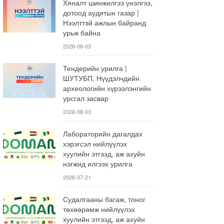
Хяналт шинжилгээ үнэлгээ,
дотоод аудитын газар |
Нээлттэй ажлын байранд
урьж байна
2026-08-03
Тендерийн урилга |
ШУТУБП, Нүүдэлчдийн
археологийн хүрээлэнгийн
урсгал засвар
2026-08-03
Лабораторийн дагалдах
хэрэгсэл нийлүүлэх
хуулийн этгээд, аж ахуйн
нэгжид илгээх урилга
2026-07-21
Судалгааны багаж, тоног
төхөөрөмж нийлүүлэх
хуулийн этгээд, аж ахуйн