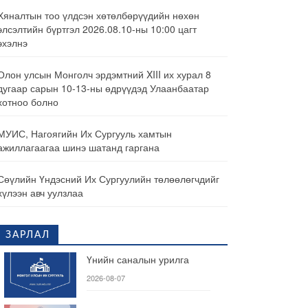
Хяналтын тоо үлдсэн хөтөлбөрүүдийн нөхөн
элсэлтийн бүртгэл 2026.08.10-ны 10:00 цагт
эхэлнэ
Олон улсын Монголч эрдэмтний XIII их хурал 8
дугаар сарын 10-13-ны өдрүүдэд Улаанбаатар
хотноо болно
МУИС, Нагоягийн Их Сургууль хамтын
ажиллагаагаа шинэ шатанд гаргана
Сөүлийн Үндэсний Их Сургуулийн төлөөлөгчдийг
хүлээн авч уулзлаа
ЗАРЛАЛ
Үнийн саналын урилга
2026-08-07