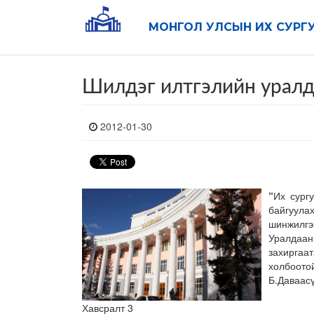
МОНГОЛ УЛСЫН ИХ СУРГ
Шилдэг илтгэлийн уралд
2012-01-30
“
Их сург
байгуул
шинжилг
Уралдаан
захиргаа
холбоото
Б.Даваасү
Хавсралт 3