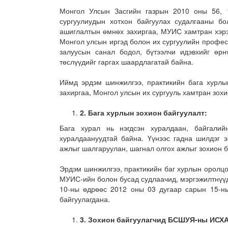
Монгол Улсын Засгийн газрын 2010 оны 56, 1
сургуулиудын хотхон байгуулах судалгааны б
ашиглалтын өмнөх захиргаа, МУИС хамтран хэрэ
Монгол улсын иргэд болон их сургуулийн профес
залуусын санал бодол, бүтээлчи идэвхийг өрн
төслүүдийг гаргах шаардлагатай байна.
Иймд эрдэм шинжилгээ, практикийн бага хурл
захиргаа, Монгол улсын их сургууль хамтран зох
2.
Бага хурлын зохион байгуулалт:
Бага хурал нь нэгдсэн хуралдаан, байгали
хуралдаануудтай байна. Үүнээс гадна шилдэг э
ажлыг шалгаруулан, шагнал олгох ажлыг зохион 
Эрдэм шинжилгээ, практикийн баг хурлын оролцо
МУИС-ийн болон бусад судлаачид, мэргэжилтнүүд
10-ны өдрөөс 2012 оны 03 дугаар сарын 15-н
байгуулагдана.
3.
Зохион байгуулагчид БСШУЯ-ны ИСХА