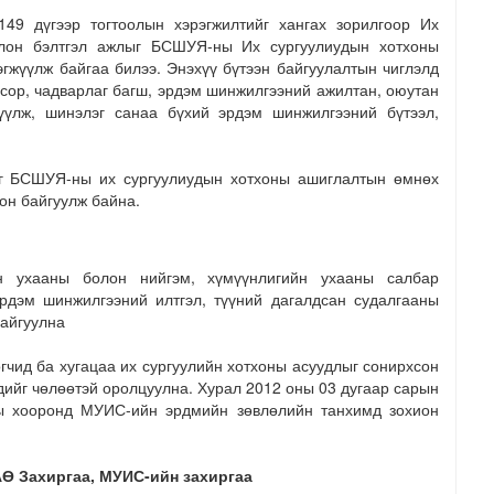
49 дүгээр тогтоолын хэрэгжилтийг хангах зорилгоор Их
олон бэлтгэл ажлыг БСШУЯ-ны Их сургуулиудын хотхоны
гжүүлж байгаа билээ. Энэхүү бүтээн байгуулалтын чиглэлд
сор, чадварлаг багш, эрдэм шинжилгээний ажилтан, оюутан
үүлж, шинэлэг санаа бүхий эрдэм шинжилгээний бүтээл,
ыг БСШУЯ-ны их сургуулиудын хотхоны ашиглалтын өмнөх
ион байгуулж байна.
йн ухааны болон нийгэм, хүмүүнлигийн ухааны салбар
рдэм шинжилгээний илтгэл, түүний дагалдсан судалгааны
байгуулна
гчид ба хугацаа их сургуулийн хотхоны асуудлыг сонирхсон
ийг чөлөөтэй оролцуулна. Хурал 2012 оны 03 дугаар сарын
ы хооронд МУИС-ийн эрдмийн зөвлөлийн танхимд зохион
Ө Захиргаа, МУИС-ийн захиргаа