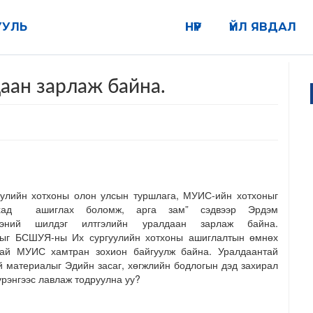
УУЛЬ
НҮҮР
ҮЙЛ ЯВДАЛ
аан зарлаж байна.
уулийн хотхоны олон улсын туршлага, МУИС-ийн хотхоныг
ахад ашиглах боломж, арга зам” сэдвээр Эрдэм
ээний шилдэг илтгэлийн уралдаан зарлаж байна.
ыг БСШУЯ-ны Их сургуулийн хотхоны ашиглалтын өмнөх
тай МУИС хамтран зохион байгуулж байна. Уралдаантай
й материалыг Эдийн засаг, хөгжлийн бодлогын дэд захирал
рэнгээс лавлаж тодруулна уу?