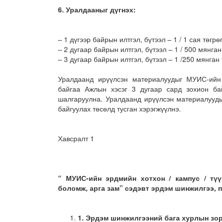
6.
Уралдааныг дүгнэх:
– 1 дүгээр байрын илтгэл, бүтээл – 1 / 1 сая төгрөг
– 2 дугаар байрын илтгэл, бүтээл – 1 / 500 мянган 
– 3 дугаар байрын илтгэл, бүтээл – 1 /250 мянган 
Уралдаанд ирүүлсэн материалуудыг МУИС-ийн
байгаа Ажлын хэсэг 3 дугаар сард зохион ба
шалгаруулна. Уралдаанд ирүүлсэн материалууды
байгуулах төсөлд тусган хэрэгжүүлнэ.
Хавсралт 1
“ МУИС-ийн эрдмийн хотхон / кампус / тү
боломж, арга зам” сэдэвт эрдэм шинжилгээ, 
1.
Эрдэм шинжилгээний бага хурлын зор