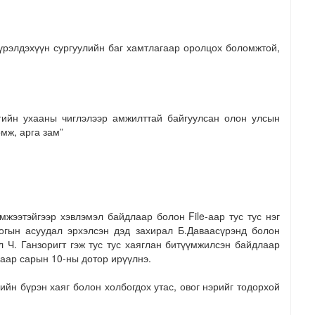
үрэлдэхүүн сургуулийн баг хамтлагаар оролцох боломжтой,
гийн ухааны чиглэлээр амжилттай байгуулсан олон улсын
мж, арга зам”
эйгээр хэвлэмэл байдлаар болон File-аар тус тус нэг
гын асуудал эрхэлсэн дэд захирал Б.Даваасүрэнд болон
 Ч. Ганзоригт гэж тус тус хаяглан битүүмжилсэн байдлаар
гаар сарын 10-ны дотор ирүүлнэ.
бүрэн хаяг болон холбогдох утас, овог нэрийг тодорхой