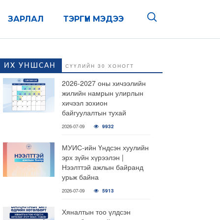
ЗАРЛАЛ
ТЭРГҮҮН МЭДЭЭ
ИХ УНШСАН
СҮҮЛИЙН 30 ХОНОГТ
2026-2027 оны хичээлийн
жилийн намрын улирлын
хичээл зохион
байгуулалтын тухай
2026-07-09
9932
МУИС-ийн Үндсэн хуулийн
эрх зүйн хүрээлэн |
Нээлттэй ажлын байранд
урьж байна
2026-07-09
5913
Хяналтын тоо үлдсэн