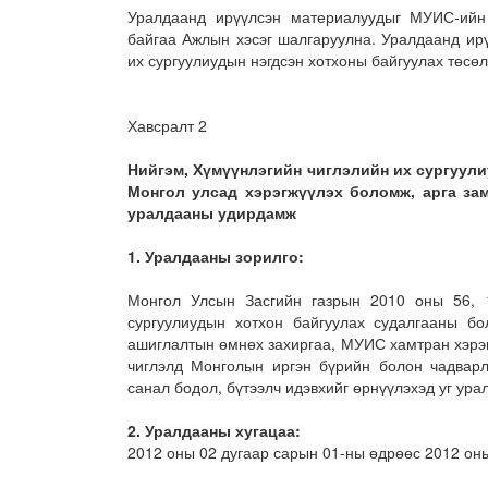
Уралдаанд ирүүлсэн материалуудыг МУИС-ийн
байгаа Ажлын хэсэг шалгаруулна. Уралдаанд ир
их сургуулиудын нэгдсэн хотхоны байгуулах төсөл
Хавсралт 2
Нийгэм, Хүмүүнлэгийн чиглэлийн их сургуули
Монгол улсад хэрэгжүүлэх боломж, арга за
уралдааны удирдамж
1.
Уралдааны зорилго:
Монгол Улсын Засгийн газрын 2010 оны 56, 1
сургуулиудын хотхон байгуулах судалгааны б
ашиглалтын өмнөх захиргаа, МУИС хамтран хэрэг
чиглэлд Монголын иргэн бүрийн болон чадварл
санал бодол, бүтээлч идэвхийг өрнүүлэхэд уг ура
2.
Уралдааны хугацаа:
2012 оны 02 дугаар сарын 01-ны өдрөөс 2012 оны