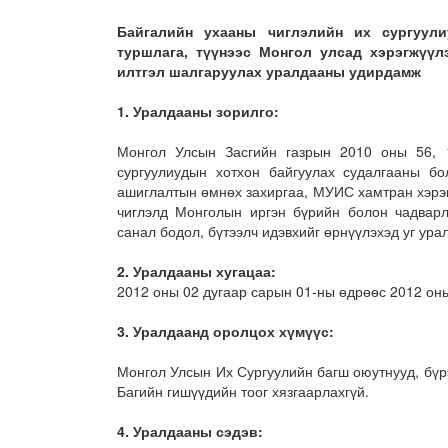
Байгалийн ухааны чиглэлийн их сургуул
туршлага, түүнээс Монгол улсад хэрэгжүүл
илтгэл шалгаруулах уралдааны удирдамж
1.
Уралдааны зорилго:
Монгол Улсын Засгийн газрын 2010 оны 56, 1
сургуулиудын хотхон байгуулах судалгааны б
ашиглалтын өмнөх захиргаа, МУИС хамтран хэрэг
чиглэлд Монголын иргэн бүрийн болон чадварл
санал бодол, бүтээлч идэвхийг өрнүүлэхэд уг ура
2.
Уралдааны хугацаа:
2012 оны 02 дугаар сарын 01-ны өдрөөс 2012 оны
3.
Уралдаанд оролцох хүмүүс:
Монгол Улсын Их Сургуулийн багш оюутнууд, бүр
Багийн гишүүдийн тоог хязгаарлахгүй.
4.
Уралдааны сэдэв: