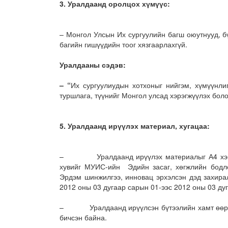
3.
Уралдаанд оролцох хүмүүс:
– Монгол Улсын Их сургуулийн багш оюутнууд, б
багийн гишүүдийн тоог хязгаарлахгүй.
Уралдааны сэдэв:
– “
Их сургуулиудын хотхоныг нийгэм, хүмүүнли
туршлага, түүнийг Монгол улсад хэрэгжүүлэх боло
5.
Уралдаанд ирүүлэх материал, хугацаа:
– Уралдаанд ирүүлэх материалыг А4 хэмжээт
хувийг МУИС-ийн Эдийн засаг, хөгжлийн бодло
Эрдэм шинжилгээ, инновац эрхэлсэн дэд захирал
2012 оны 03 дугаар сарын 01-ээс 2012 оны 03 ду
– Уралдаанд ирүүлсэн бүтээлийн хамт өөрийн 
бичсэн байна.