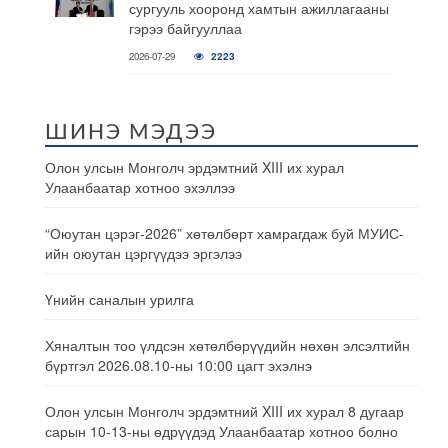
сургууль хооронд хамтын ажиллагааны
гэрээ байгууллаа
2026-07-29
2223
ШИНЭ МЭДЭЭ
Олон улсын Монголч эрдэмтний XIII их хурал
Улаанбаатар хотноо эхэллээ
“Оюутан цэрэг-2026” хөтөлбөрт хамрагдаж буй МУИС-
ийн оюутан цэргүүдээ эргэлээ
Үнийн саналын урилга
Хяналтын тоо үлдсэн хөтөлбөрүүдийн нөхөн элсэлтийн
бүртгэл 2026.08.10-ны 10:00 цагт эхэлнэ
Олон улсын Монголч эрдэмтний XIII их хурал 8 дугаар
сарын 10-13-ны өдрүүдэд Улаанбаатар хотноо болно