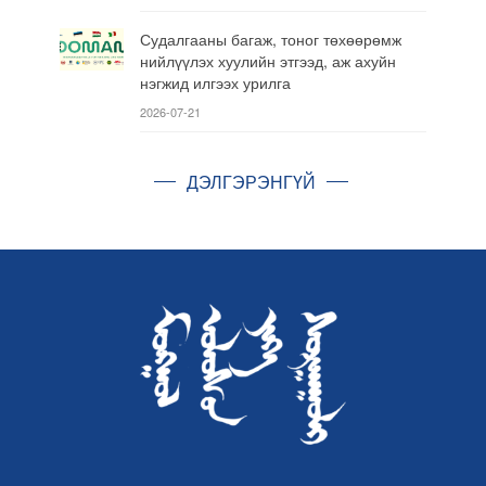
Судалгааны багаж, тоног төхөөрөмж
нийлүүлэх хуулийн этгээд, аж ахуйн
нэгжид илгээх урилга
2026-07-21
ДЭЛГЭРЭНГҮЙ