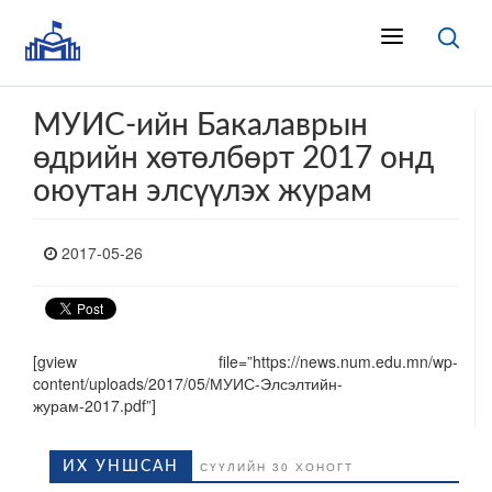
МУИС-ийн Бакалаврын
өдрийн хөтөлбөрт 2017 онд
оюутан элсүүлэх журам
2017-05-26
[gview file=”https://news.num.edu.mn/wp-
content/uploads/2017/05/МУИС-Элсэлтийн-
журам-2017.pdf”]
ИХ УНШСАН
СҮҮЛИЙН 30 ХОНОГТ