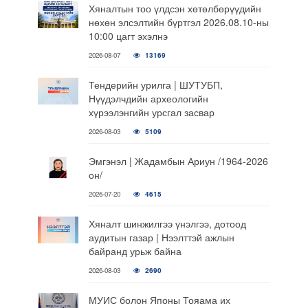
Хяналтын тоо үлдсэн хөтөлбөрүүдийн
нөхөн элсэлтийн бүртгэл 2026.08.10-ны
10:00 цагт эхэлнэ
2026-08-07
13169
Тендерийн урилга | ШУТУБП,
Нүүдэлчдийн археологийн
хүрээлэнгийн урсгал засвар
2026-08-03
5109
Эмгэнэл | Жадамбын Ариун /1964-2026
он/
2026-07-20
4615
Хяналт шинжилгээ үнэлгээ, дотоод
аудитын газар | Нээлттэй ажлын
байранд урьж байна
2026-08-03
2690
МУИС болон Японы Тояама их