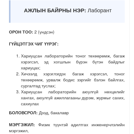
АЖЛЫН БАЙРНЫ НЭР:
Лаборант
ОРОН ТОО:
2 (үндсэн)
ГҮЙЦЭТГЭХ ЧИГ ҮҮРЭГ:
Хариуцсан лабораторийн тоног төхөөрөмж, багаж
хэрэгсэл, эд хогшлын бүрэн бүтэн байдлыг
хариуцах;
Хичээлд хэрэглэгдэх багаж хэрэгсэл, тоног
төхөөрөмж, урвалж бодис зэргийг бэлэн байлгах,
сургалтад туслах;
Хариуцсан лабораторийн аюулгүй нөхцөлийг
хангах, аюулгүй ажиллагааны дүрэм, журмыг сахих,
сахиулах
БОЛОВСРОЛ:
Дээд, бакалавр
МЭРГЭЖИЛ:
Физик түүнтэй адилтгах инженерчлэлийн
мэргэжил,