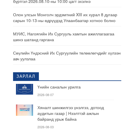
бүртгэл 2026.08.10-ны 10:00 цагт эхэлнэ
Олон улсын Монголч эрдэмтний XIII их хурал 8 дугаар
сарын 10-13-ны өдрүүдэд Улаанбаатар хотноо болно
МУИС, Нагоягийн Их Сургууль хамтын ажиллагаагаа
шинэ шатанд гаргана
Сөүлийн Үндэсний Их Сургуулийн төлөөлөгчдийг хүлээн
авч уулзлаа
ЗАРЛАЛ
Үнийн саналын урилга
2026-08-07
Хяналт шинжилгээ үнэлгээ, дотоод
аудитын газар | Нээлттэй ажлын
байранд урьж байна
2026-08-03