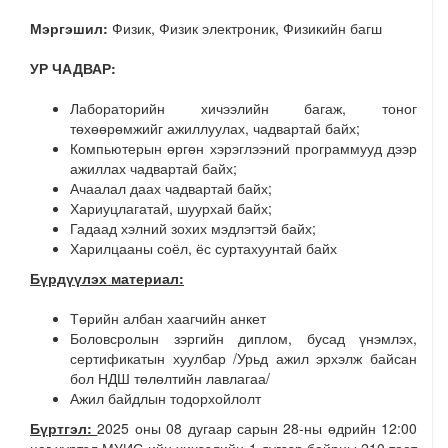
Мэргэшил:
Физик, Физик электроник, Физикийн багш
УР ЧАДВАР:
Лабораторийн хичээлийн багаж, тоног
төхөөрөмжийг ажиллуулах, чадвартай байх;
Компьютерын өргөн хэрэглээний программууд дээр
ажиллах чадвартай байх;
Ачаалал даах чадвартай байх;
Хариуцлагатай, шуурхай байх;
Гадаад хэлний зохих мэдлэгтэй байх;
Харилцааны соёл, ёс суртахуунтай байх
Бүрдүүлэх материал:
Төрийн албан хаагчийн анкет
Боловсролын зэргийн диплом, бусад үнэмлэх,
сертификатын хуулбар /Урьд ажил эрхэлж байсан
бол НДШ төлөлтийн лавлагаа/
Ажил байдлын тодорхойлолт
Бүртгэл:
2025 оны 08 дугаар сарын 28-ны өдрийн 12:00