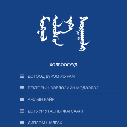
ХОЛБООСУУД
ДОТООД ДҮРЭМ ЖУРАМ
РЕКТОРЫН ЗӨВЛӨЛИЙН МЭДЭЭЛЭЛ
АЖЛЫН БАЙР
ДОТУУР УТАСНЫ ЖАГСААЛТ
ДИПЛОМ ШАЛГАХ