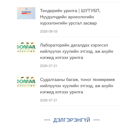
Тендерийн урилга | ШУТУБП,
Нүүдэлчдийн археологийн
хүрээлэнгийн урсгал засвар
2026-08-03
Лабораторийн дагалдах хэрэгсэл
нийлүүлэх хуулийн этгээд, аж ахуйн
нэгжид илгээх урилга
2026-07-21
Судалгааны багаж, тоног төхөөрөмж
нийлүүлэх хуулийн этгээд, аж ахуйн
нэгжид илгээх урилга
2026-07-21
ДЭЛГЭРЭНГҮЙ