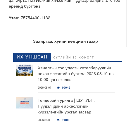
цаг хүртэл МУИС-ийн хичээлийн 1 дүгээр байрны 210 тоот
өрөөнд бүртгэнэ.
Утас:
75754400-1132,
Захиргаа, хүний нөөцийн газар
ИХ УНШСАН
СҮҮЛИЙН 30 ХОНОГТ
Хяналтын тоо үлдсэн хөтөлбөрүүдийн
нөхөн элсэлтийн бүртгэл 2026.08.10-ны
10:00 цагт эхэлнэ
2026-08-07
10045
Тендерийн урилга | ШУТУБП,
Нүүдэлчдийн археологийн
хүрээлэнгийн урсгал засвар
2026-08-03
5100