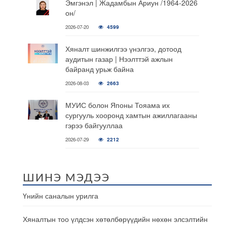
Эмгэнэл | Жадамбын Ариун /1964-2026
он/
2026-07-20
4599
Хяналт шинжилгээ үнэлгээ, дотоод
аудитын газар | Нээлттэй ажлын
байранд урьж байна
2026-08-03
2663
МУИС болон Японы Тояама их
сургууль хооронд хамтын ажиллагааны
гэрээ байгууллаа
2026-07-29
2212
ШИНЭ МЭДЭЭ
Үнийн саналын урилга
Хяналтын тоо үлдсэн хөтөлбөрүүдийн нөхөн элсэлтийн