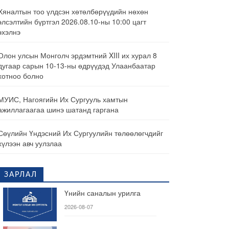
Хяналтын тоо үлдсэн хөтөлбөрүүдийн нөхөн
элсэлтийн бүртгэл 2026.08.10-ны 10:00 цагт
эхэлнэ
Олон улсын Монголч эрдэмтний XIII их хурал 8
дугаар сарын 10-13-ны өдрүүдэд Улаанбаатар
хотноо болно
МУИС, Нагоягийн Их Сургууль хамтын
ажиллагаагаа шинэ шатанд гаргана
Сөүлийн Үндэсний Их Сургуулийн төлөөлөгчдийг
хүлээн авч уулзлаа
ЗАРЛАЛ
Үнийн саналын урилга
2026-08-07