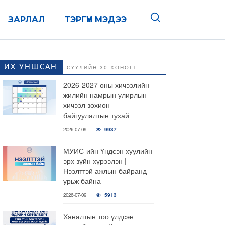
ЗАРЛАЛ
ТЭРГҮҮН МЭДЭЭ
ИХ УНШСАН
СҮҮЛИЙН 30 ХОНОГТ
2026-2027 оны хичээлийн
жилийн намрын улирлын
хичээл зохион
байгуулалтын тухай
2026-07-09
9937
МУИС-ийн Үндсэн хуулийн
эрх зүйн хүрээлэн |
Нээлттэй ажлын байранд
урьж байна
2026-07-09
5913
Хяналтын тоо үлдсэн