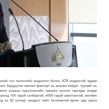
жээний гол патентийн мэдээлэл болон JCR индекстэй эрдэм
анг бүрдүүлэн импакт факторт нь анализ хийдэг, түүнийг нь
жлэх ухааны хүрээлэнгийн түвшинг үнэлэн гаргадаг өндөр
оронд 100 гаруй салбартай, 4000 гаруй ажилтантай, жилийн
анд нь 32 хэлээр хандалт хийх боломжтой өргөн цар хүрээ