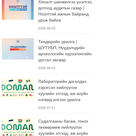
Хяналт шинжилгээ үнэлгээ,
дотоод аудитын газар |
Нээлттэй ажлын байранд
урьж байна
2026-08-03
Тендерийн урилга |
ШУТУБП, Нүүдэлчдийн
археологийн хүрээлэнгийн
урсгал засвар
2026-08-03
Лабораторийн дагалдах
хэрэгсэл нийлүүлэх
хуулийн этгээд, аж ахуйн
нэгжид илгээх урилга
2026-07-21
Судалгааны багаж, тоног
төхөөрөмж нийлүүлэх
хуулийн этгээд, аж ахуйн