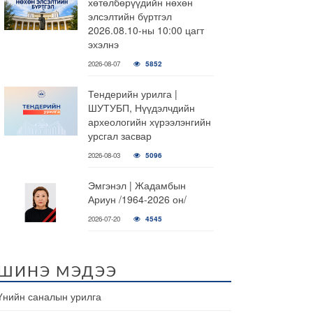
хөтөлбөрүүдийн нөхөн
элсэлтийн бүртгэл
2026.08.10-ны 10:00 цагт
эхэлнэ
2026-08-07
5852
Тендерийн урилга |
ШУТУБП, Нүүдэлчдийн
археологийн хүрээлэнгийн
урсгал засвар
2026-08-03
5096
Эмгэнэл | Жадамбын
Ариун /1964-2026 он/
2026-07-20
4545
ШИНЭ МЭДЭЭ
Үнийн саналын урилга