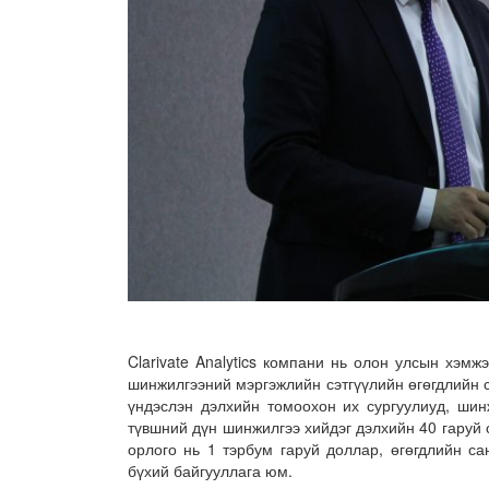
Clarivate Analytics компани нь олон улсын хэм
шинжилгээний мэргэжлийн сэтгүүлийн өгөгдлийн с
үндэслэн дэлхийн томоохон их сургуулиуд, шин
түвшний дүн шинжилгээ хийдэг дэлхийн 40 гаруй 
орлого нь 1 тэрбум гаруй доллар, өгөгдлийн с
бүхий байгууллага юм.