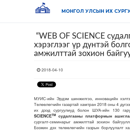
МОНГОЛ УЛСЫН ИХ СУРГ
“WEB OF SCIENCE судал
хэрэглээг үр дүнтэй болг
амжилттай зохион байгу
2018-04-10
МУИС-ийн Эрдэм шинжилгээ, инновацийн хэлтэс
Төлөөлөгчийн газартай хамтран 2018 оны 4 дүгэ
их дээд сургуулиуд болон ШУА-ийн 130 гар
TM
SCIENCE
судалгааны платформын ашиглал
сургалт-семинарыг амжилттай зохион байгуулла
Бээжин дэх төлөөлөгчийн газрын борлуулалт ха