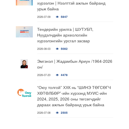
хүрээлэн | Нээлттэй ажлын байранд
урьж байна
2026-07-09
5847
Тендерийн урилга | ШУТУБП,
Нүүдэлчдийн археологийн
хүрээлэнгийн урсгал засвар
2026-08-03
5082
Эмгэнэл | Жадамбын Ариун /1964-2026
он/
2026-07-20
4478
“Оюу толгой” ХХК нь “ШИНЭ ТӨГСӨГЧ
ХӨТӨЛБӨР”-ийн хүрээнд МУИС-ийн
2024, 2025, 2026 оны төгсөгчдийг
дараах ажлын байранд урьж байна
2026-07-08
2505