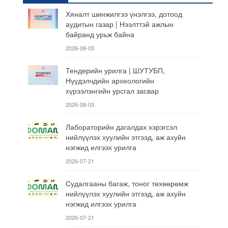
Хяналт шинжилгээ үнэлгээ, дотоод
аудитын газар | Нээлттэй ажлын
байранд урьж байна
2026-08-03
Тендерийн урилга | ШУТУБП,
Нүүдэлчдийн археологийн
хүрээлэнгийн урсгал засвар
2026-08-03
Лабораторийн дагалдах хэрэгсэл
нийлүүлэх хуулийн этгээд, аж ахуйн
нэгжид илгээх урилга
2026-07-21
Судалгааны багаж, тоног төхөөрөмж
нийлүүлэх хуулийн этгээд, аж ахуйн
нэгжид илгээх урилга
2026-07-21