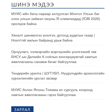
ШИНЭ МЭДЭЭ
МУИС-ийн багш нараар ахлуулсан Монгол Улсын баг
олон улсын хиймэл оюуны III олимпиадад (IOAI 2026)
оролцож байна
Хяналт шинжилгээ үнэлгээ, дотоод аудитын газар |
Нээлттэй ажлын байранд урьж байна
Орчуулагч, хэлмэрчийн мэргэшлийн үнэлгээний төв
БНСУ-ын Дэлхийн К-соёлын консерциумтай хамтын
ажиллагааны санамж бичиг байгууллаа
Тендерийн урилга | ШУТУБП, Нүүдэлчдийн археологийн
хүрээлэнгийн урсгал засвар
МУИС болон Японы Тояама их сургууль хооронд
хамтын ажиллагааны гэрээ байгууллаа
ЗАРЛАЛ