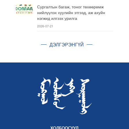
Сургалтын багаж, тоног төхөөрөмж
нийлүүлэх хуулийн этгээд, аж ахуйн
нэгжид илгээх урилга
2026-07-21
ДЭЛГЭРЭНГҮЙ
ХОЛБООСУУД