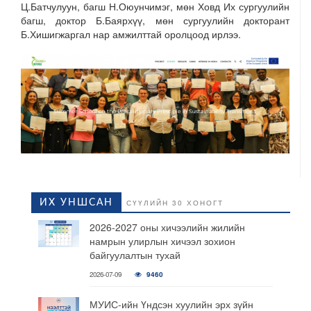
Ц.Батчулуун, багш Н.Оюунчимэг, мөн Ховд Их сургуулийн
багш, доктор Б.Баярхүү, мөн сургуулийн докторант
Б.Хишигжаргал нар амжилттай оролцоод ирлээ.
ИХ УНШСАН
СҮҮЛИЙН 30 ХОНОГТ
2026-2027 оны хичээлийн жилийн
намрын улирлын хичээл зохион
байгуулалтын тухай
2026-07-09
9460
МУИС-ийн Үндсэн хуулийн эрх зүйн