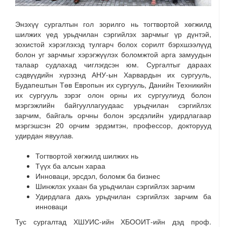
Энэхүү сургалтын гол зорилго нь тогтвортой хөгжилд
шилжих үед урьдчилан сэргийлэх зарчмыг үр дүнтэй,
зохистой хэрэглэхэд тулгарч болох сорилт бэрхшээлүүд
болон уг зарчмыг хэрэгжүүлэх боломжтой арга замуудын
талаар судлахад чиглэгдсэн юм. Сургалтыг дараах
сэдвүүдийн хүрээнд АНУ-ын Харвардын их сургууль,
Будапештын Төв Европын их сургууль, Данийн Техникийн
их сургууль зэрэг олон орны их сургуулиуд болон
мэргэжлийн байгууллагуудаас урьдчилан сэргийлэх
зарчим, байгаль орчны болон эрсдэлийн удирдлагаар
мэргэшсэн 20 орчим эрдэмтэн, профессор, докторууд
удирдан явуулав.
Тогтвортой хөгжилд шилжих нь
Түүх ба алсын хараа
Инноваци, эрсдэл, боломж ба бизнес
Шинжлэх ухаан ба урьдчилан сэргийлэх зарчим
Удирдлага дахь урьдчилан сэргийлэх зарчим ба
инноваци
Тус сургалтад ХШУИС-ийн ХБООИТ-ийн дэд проф.