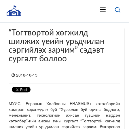
“Тогтвортой хөгжилд
шилжих үеийн урьдчилан
сэргийлэх зарчим” сэдэвт
сургалт боллоо
2018-10-15
МУИС, Европын Холбооны ERASMUS+ хөтөлбөрийн
хамтран хэрэгжүүлж буй “Хүрээлэн буй орчны бодлого,
менежмент, технологийн ахисан түвшний нэгдсэн
хөтөлбөр”-ийн анхны зуны сургалт “Тогтвортой хөгжилд
шилжих үеийн урьдчилан сэргийлэх зарчим: Өнгөрснөө