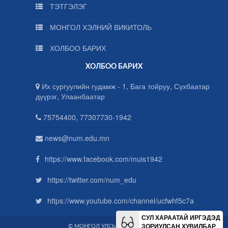
ТЭТГЭЛЭГ
МОНГОЛ ХЭЛНИЙ ВИКИТОЛЬ
ХОЛБОО БАРИХ
ХОЛБОО БАРИХ
Их сургуулийн гудамж - 1, Бага тойруу, Сүхбаатар
дүүрэг, Улаанбаатар
75754400, 77307730-1942
news@num.edu.mn
https://www.facebook.com/muis1942
https://twitter.com/num_edu
https://www.youtube.com/channel/ucfwhf5c7a
СУЛ ХАРААТАЙ ИРГЭДЭД
ЗОРИУЛСАН ХУВИЛБАР
© МОНГОЛ УЛСЫН ИХ СУРГУУЛЬ