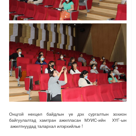
Онцгой нөхцөл байдлын үе дэх сургалтын зохион
байгуулалтад хамтран ажилласан МУИС-ийн ХҮГ-ын
ажилтнуудад талархал илэрхийлье !