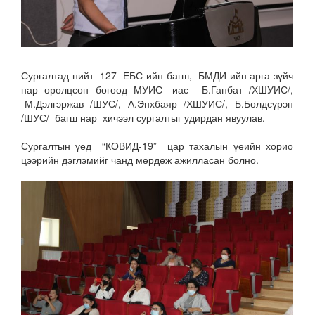
Сургалтад нийт 127 ЕБС-ийн багш, БМДИ-ийн арга зүйч
нар оролцсон бөгөөд МУИС -иас Б.Ганбат /ХШУИС/,
М.Дэлгэржав /ШУС/, А.Энхбаяр /ХШУИС/, Б.Болдсүрэн
/ШУС/ багш нар хичээл сургалтыг удирдан явуулав.
Сургалтын үед “КОВИД-19” цар тахалын үеийн хорио
цээрийн дэглэмийг чанд мөрдөж ажилласан болно.