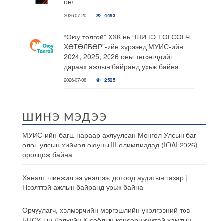
он/
2026-07-20
4493
“Оюу толгой” ХХК нь “ШИНЭ ТӨГСӨГЧ
ХӨТӨЛБӨР”-ийн хүрээнд МУИС-ийн
2024, 2025, 2026 оны төгсөгчдийг
дараах ажлын байранд урьж байна
2026-07-08
2525
ШИНЭ МЭДЭЭ
МУИС-ийн багш нараар ахлуулсан Монгол Улсын баг
олон улсын хиймэл оюуны III олимпиадад (IOAI 2026)
оролцож байна
Хяналт шинжилгээ үнэлгээ, дотоод аудитын газар |
Нээлттэй ажлын байранд урьж байна
Орчуулагч, хэлмэрчийн мэргэшлийн үнэлгээний төв
БНСУ-ын Дэлхийн К-соёлын консерциумтай хамтын