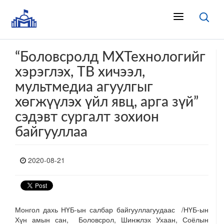
“Боловсролд МХТехнологийг
хэрэглэх, ТВ хичээл,
мультмедиа агуулгыг
хөгжүүлэх үйл явц, арга зүй”
сэдэвт сургалт зохион
байгууллаа
2020-08-21
Монгол дахь НҮБ-ын салбар байгууллагуудаас /НҮБ-ын
Хүн амын сан, Боловсрол, Шинжлэх Ухаан, Соёлын