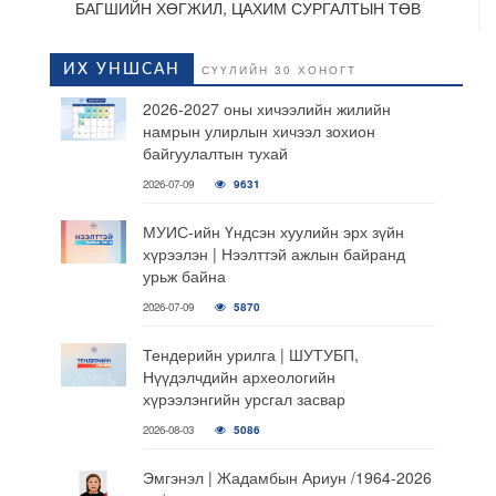
БАГШИЙН ХӨГЖИЛ, ЦАХИМ СУРГАЛТЫН ТӨВ
ИХ УНШСАН
СҮҮЛИЙН 30 ХОНОГТ
2026-2027 оны хичээлийн жилийн
намрын улирлын хичээл зохион
байгуулалтын тухай
2026-07-09
9631
МУИС-ийн Үндсэн хуулийн эрх зүйн
хүрээлэн | Нээлттэй ажлын байранд
урьж байна
2026-07-09
5870
Тендерийн урилга | ШУТУБП,
Нүүдэлчдийн археологийн
хүрээлэнгийн урсгал засвар
2026-08-03
5086
Эмгэнэл | Жадамбын Ариун /1964-2026