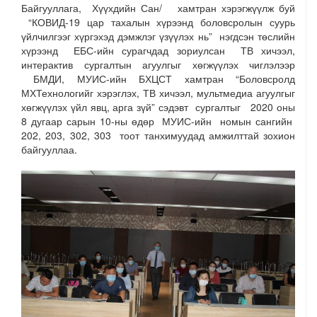
Байгууллага, Хүүхдийн Сан/ хамтран хэрэгжүүлж буй
“КОВИД-19 цар тахалын хүрээнд боловсролын суурь
үйлчилгээг хүргэхэд дэмжлэг үзүүлэх нь” нэгдсэн төслийн
хүрээнд ЕБС-ийн сурагчдад зориулсан ТВ хичээл,
интерактив сургалтын агуулгыг хөгжүүлэх чиглэлээр
БМДИ, МУИС-ийн БХЦСТ хамтран “Боловсролд
МХТехнологийг хэрэглэх, ТВ хичээл, мультмедиа агуулгыг
хөгжүүлэх үйл явц, арга зүй” сэдэвт сургалтыг 2020 оны
8 дугаар сарын 10-ны өдөр МУИС-ийн номын сангийн
202, 203, 302, 303 тоот танхимуудад амжилттай зохион
байгууллаа.