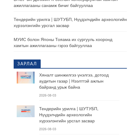
ажиллагааны санамж бичиг байгууллаа
Тендерийн урилга | ШУТУБП, Нүүдэлчдийн археологийн
хүрээлэнгийн урсгал засвар
МУИС болон Японы Тояама их сургууль хооронд
хамтын ажиллагааны гэрээ байгууллаа
ЗАРЛАЛ
Хяналт шинжилгээ үнэлгээ, дотоод
аудитын газар | Нээлттэй ажлын
байранд урьж байна
2026-08-03
Тендерийн урилга | ШУТУБП,
Нүүдэлчдийн археологийн
хүрээлэнгийн урсгал засвар
2026-08-03