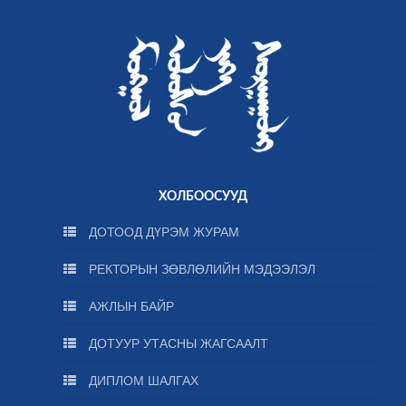
ХОЛБООСУУД
ДОТООД ДҮРЭМ ЖУРАМ
РЕКТОРЫН ЗӨВЛӨЛИЙН МЭДЭЭЛЭЛ
АЖЛЫН БАЙР
ДОТУУР УТАСНЫ ЖАГСААЛТ
ДИПЛОМ ШАЛГАХ