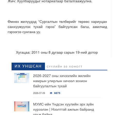
Жич: Хуулбаруудыг нотариатаар баталгаажуулна.
Өмнөх жилүүдэд “Сургалтын төлбөрийг төрөөс хариуцан
санхүүжүүлэх тухай гэрээ” байгуулсан багш, ажилчид
гэрээгээ сунгана уу.
Хугацаа: 2011 оны 8 дугаар сарын 19-ний дотор
ИХ УНШСАН
СҮҮЛИЙН 30 ХОНОГТ
2026-2027 оны хичээлийн жилийн
намрын улирлын хичээл зохион
байгуулалтын тухай
2026-07-09
9875
МУИС-ийн Үндсэн хуулийн эрх зүйн
хүрээлэн | Нээлттэй ажлын байранд
урьж байна