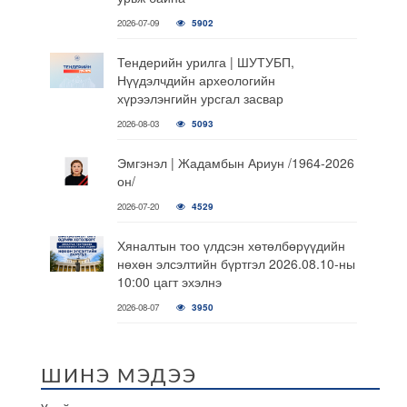
2026-07-09
5902
Тендерийн урилга | ШУТУБП,
Нүүдэлчдийн археологийн
хүрээлэнгийн урсгал засвар
2026-08-03
5093
Эмгэнэл | Жадамбын Ариун /1964-2026
он/
2026-07-20
4529
Хяналтын тоо үлдсэн хөтөлбөрүүдийн
нөхөн элсэлтийн бүртгэл 2026.08.10-ны
10:00 цагт эхэлнэ
2026-08-07
3950
ШИНЭ МЭДЭЭ