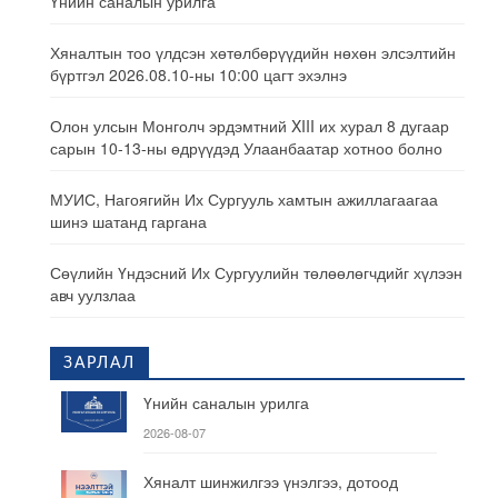
Үнийн саналын урилга
Хяналтын тоо үлдсэн хөтөлбөрүүдийн нөхөн элсэлтийн
бүртгэл 2026.08.10-ны 10:00 цагт эхэлнэ
Олон улсын Монголч эрдэмтний XIII их хурал 8 дугаар
сарын 10-13-ны өдрүүдэд Улаанбаатар хотноо болно
МУИС, Нагоягийн Их Сургууль хамтын ажиллагаагаа
шинэ шатанд гаргана
Сөүлийн Үндэсний Их Сургуулийн төлөөлөгчдийг хүлээн
авч уулзлаа
ЗАРЛАЛ
Үнийн саналын урилга
2026-08-07
Хяналт шинжилгээ үнэлгээ, дотоод