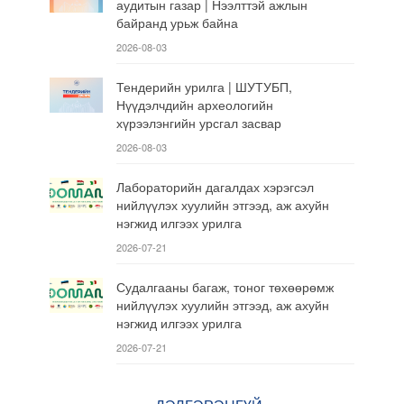
аудитын газар | Нээлттэй ажлын
байранд урьж байна
2026-08-03
Тендерийн урилга | ШУТУБП,
Нүүдэлчдийн археологийн
хүрээлэнгийн урсгал засвар
2026-08-03
Лабораторийн дагалдах хэрэгсэл
нийлүүлэх хуулийн этгээд, аж ахуйн
нэгжид илгээх урилга
2026-07-21
Судалгааны багаж, тоног төхөөрөмж
нийлүүлэх хуулийн этгээд, аж ахуйн
нэгжид илгээх урилга
2026-07-21