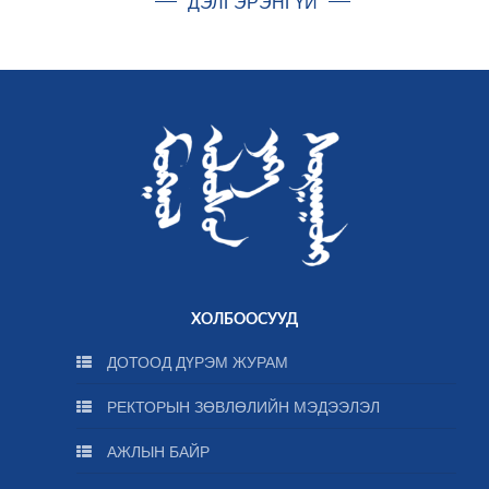
ДЭЛГЭРЭНГҮЙ
ХОЛБООСУУД
ДОТООД ДҮРЭМ ЖУРАМ
РЕКТОРЫН ЗӨВЛӨЛИЙН МЭДЭЭЛЭЛ
АЖЛЫН БАЙР