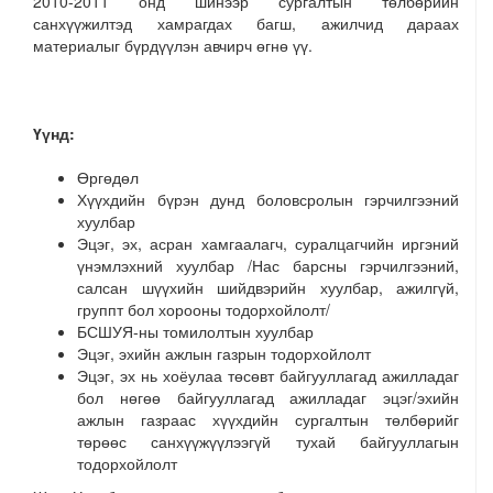
2010-2011 онд шинээр сургалтын төлбөрийн
санхүүжилтэд хамрагдах багш, ажилчид дараах
материалыг бүрдүүлэн авчирч өгнө үү.
Үүнд:
Өргөдөл
Хүүхдийн бүрэн дунд боловсролын гэрчилгээний
хуулбар
Эцэг, эх, асран хамгаалагч, суралцагчийн иргэний
үнэмлэхний хуулбар /Нас барсны гэрчилгээний,
салсан шүүхийн шийдвэрийн хуулбар, ажилгүй,
группт бол хорооны тодорхойлолт/
БСШУЯ-ны томилолтын хуулбар
Эцэг, эхийн ажлын газрын тодорхойлолт
Эцэг, эх нь хоёулаа төсөвт байгууллагад ажилладаг
бол нөгөө байгууллагад ажилладаг эцэг/эхийн
ажлын газраас хүүхдийн сургалтын төлбөрийг
төрөөс санхүүжүүлээгүй тухай байгууллагын
тодорхойлолт