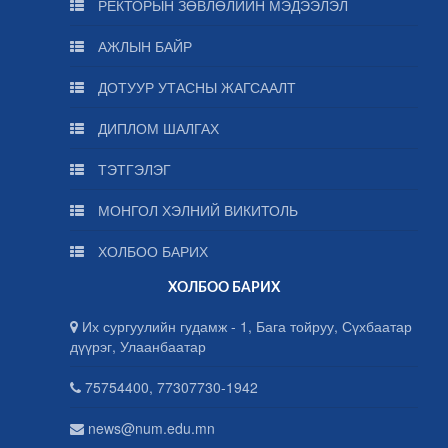
РЕКТОРЫН ЗӨВЛӨЛИЙН МЭДЭЭЛЭЛ
АЖЛЫН БАЙР
ДОТУУР УТАСНЫ ЖАГСААЛТ
ДИПЛОМ ШАЛГАХ
ТЭТГЭЛЭГ
МОНГОЛ ХЭЛНИЙ ВИКИТОЛЬ
ХОЛБОО БАРИХ
ХОЛБОО БАРИХ
Их сургуулийн гудамж - 1, Бага тойруу, Сүхбаатар
дүүрэг, Улаанбаатар
75754400, 77307730-1942
news@num.edu.mn