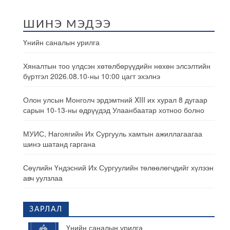
ШИНЭ МЭДЭЭ
Үнийн саналын урилга
Хяналтын тоо үлдсэн хөтөлбөрүүдийн нөхөн элсэлтийн
бүртгэл 2026.08.10-ны 10:00 цагт эхэлнэ
Олон улсын Монголч эрдэмтний XIII их хурал 8 дугаар
сарын 10-13-ны өдрүүдэд Улаанбаатар хотноо болно
МУИС, Нагоягийн Их Сургууль хамтын ажиллагаагаа
шинэ шатанд гаргана
Сөүлийн Үндэсний Их Сургуулийн төлөөлөгчдийг хүлээн
авч уулзлаа
ЗАРЛАЛ
Үнийн саналын урилга