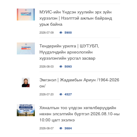
МУИС-ийн Үндсэн хуулийн эрх зүйн
хүрээлэн | Нээлттэй ажлын байранд
урьж байна
2026-07-09
5900
Тендерийн урилга | ШУТУБП,
Нүүдэлчдийн археологийн
хүрээлэнгийн урсгал засвар
2026-08-03
5093
Эмгэнэл | Жадамбын Ариун /1964-2026
он/
2026-07-20
4527
Хяналтын тоо үлдсэн хөтөлбөрүүдийн
нөхөн элсэлтийн бүртгэл 2026.08.10-ны
10:00 цагт эхэлнэ
2026-08-07
3684