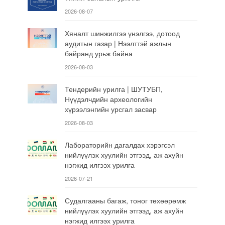
2026-08-07
Хяналт шинжилгээ үнэлгээ, дотоод
аудитын газар | Нээлттэй ажлын
байранд урьж байна
2026-08-03
Тендерийн урилга | ШУТУБП,
Нүүдэлчдийн археологийн
хүрээлэнгийн урсгал засвар
2026-08-03
Лабораторийн дагалдах хэрэгсэл
нийлүүлэх хуулийн этгээд, аж ахуйн
нэгжид илгээх урилга
2026-07-21
Судалгааны багаж, тоног төхөөрөмж
нийлүүлэх хуулийн этгээд, аж ахуйн
нэгжид илгээх урилга