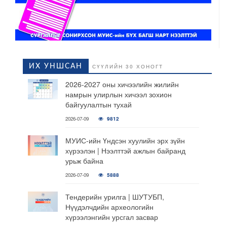
ИХ УНШСАН
СҮҮЛИЙН 30 ХОНОГТ
2026-2027 оны хичээлийн жилийн
намрын улирлын хичээл зохион
байгуулалтын тухай
2026-07-09
9812
МУИС-ийн Үндсэн хуулийн эрх зүйн
хүрээлэн | Нээлттэй ажлын байранд
урьж байна
2026-07-09
5888
Тендерийн урилга | ШУТУБП,
Нүүдэлчдийн археологийн
хүрээлэнгийн урсгал засвар