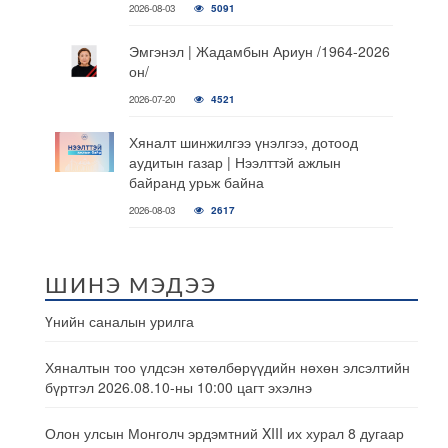
2026-08-03
5091
Эмгэнэл | Жадамбын Ариун /1964-2026
он/
2026-07-20
4521
Хяналт шинжилгээ үнэлгээ, дотоод
аудитын газар | Нээлттэй ажлын
байранд урьж байна
2026-08-03
2617
ШИНЭ МЭДЭЭ
Үнийн саналын урилга
Хяналтын тоо үлдсэн хөтөлбөрүүдийн нөхөн элсэлтийн
бүртгэл 2026.08.10-ны 10:00 цагт эхэлнэ
Олон улсын Монголч эрдэмтний XIII их хурал 8 дугаар