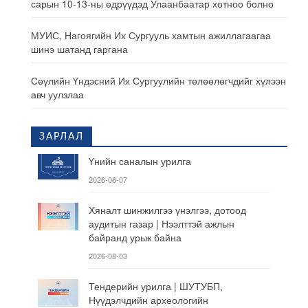
сарын 10-13-ны өдрүүдэд Улаанбаатар хотноо болно
МУИС, Нагоягийн Их Сургууль хамтын ажиллагаагаа
шинэ шатанд гаргана
Сөүлийн Үндэсний Их Сургуулийн төлөөлөгчдийг хүлээн
авч уулзлаа
ЗАРЛАЛ
Үнийн саналын урилга
2026-08-07
Хяналт шинжилгээ үнэлгээ, дотоод
аудитын газар | Нээлттэй ажлын
байранд урьж байна
2026-08-03
Тендерийн урилга | ШУТУБП,
Нүүдэлчдийн археологийн