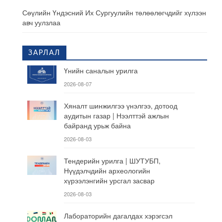
Сөүлийн Үндэсний Их Сургуулийн төлөөлөгчдийг хүлээн
авч уулзлаа
ЗАРЛАЛ
Үнийн саналын урилга
2026-08-07
Хяналт шинжилгээ үнэлгээ, дотоод
аудитын газар | Нээлттэй ажлын
байранд урьж байна
2026-08-03
Тендерийн урилга | ШУТУБП,
Нүүдэлчдийн археологийн
хүрээлэнгийн урсгал засвар
2026-08-03
Лабораторийн дагалдах хэрэгсэл