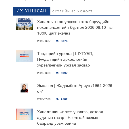
ИХ УНШСАН
СҮҮЛИЙН 30 ХОНОГТ
Хяналтын тоо үлдсэн хөтөлбөрүүдийн
нөхөн элсэлтийн бүртгэл 2026.08.10-ны
10:00 цагт эхэлнэ
2026-08-07
8874
Тендерийн урилга | ШУТУБП,
Нүүдэлчдийн археологийн
хүрээлэнгийн урсгал засвар
2026-08-03
5097
Эмгэнэл | Жадамбын Ариун /1964-2026
он/
2026-07-20
4582
Хяналт шинжилгээ үнэлгээ, дотоод
аудитын газар | Нээлттэй ажлын
байранд урьж байна