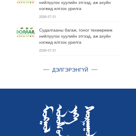
нийлүүлэх хуулийн этгээд, аж ахуйн
нэгжид илгээх урилга
2026-07-21
Судалгааны багаж, тоног төхөөрөмж
нийлүүлэх хуулийн этгээд, аж ахуйн
нэгжид илгээх урилга
2026-07-21
ДЭЛГЭРЭНГҮЙ