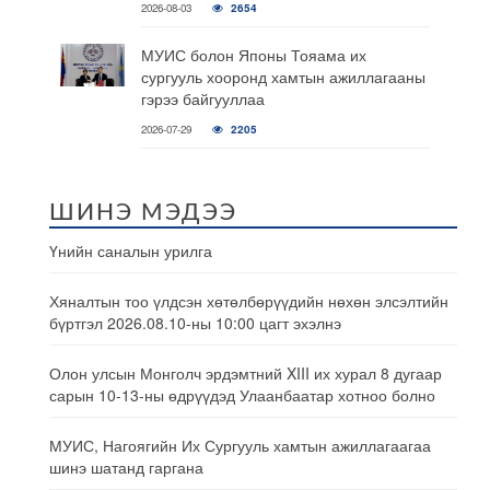
2026-08-03
2654
МУИС болон Японы Тояама их
сургууль хооронд хамтын ажиллагааны
гэрээ байгууллаа
2026-07-29
2205
ШИНЭ МЭДЭЭ
Үнийн саналын урилга
Хяналтын тоо үлдсэн хөтөлбөрүүдийн нөхөн элсэлтийн
бүртгэл 2026.08.10-ны 10:00 цагт эхэлнэ
Олон улсын Монголч эрдэмтний XIII их хурал 8 дугаар
сарын 10-13-ны өдрүүдэд Улаанбаатар хотноо болно
МУИС, Нагоягийн Их Сургууль хамтын ажиллагаагаа
шинэ шатанд гаргана