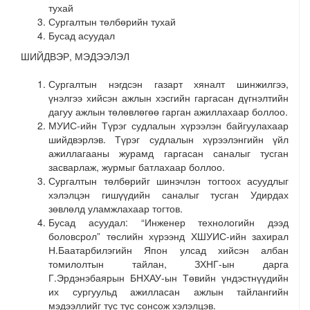
тухай
Сургалтын төлбөрийн тухай
Бусад асуудал
ШИЙДВЭР, МЭДЭЭЛЭЛ
Сургалтын нэгдсэн газарт хяналт шинжилгээ,
үнэлгээ хийсэн ажлын хэсгийн гаргасан дүгнэлтийн
дагуу ажлын төлөвлөгөө гарган ажиллахаар боллоо.
МУИС-ийн Түрэг судлалын хүрээлэн байгуулахаар
шийдвэрлэв. Түрэг судлалын хүрээлэнгийн үйл
ажиллагааны журамд гаргасан саналыг тусган
засварлаж, журмыг батлахаар боллоо.
Сургалтын төлбөрийг шинэчлэн тогтоох асуудлыг
хэлэлцэн гишүүдийн саналыг тусган Удирдах
зөвлөлд уламжлахаар тогтов.
Бусад асуудал: “Инженер технологийн дээд
боловсрол” төслийн хүрээнд ХШУИС-ийн захирал
Н.Баатарбилэгийн Япон улсад хийсэн албан
томилолтын тайлан, ЗХНГ-ын дарга
Г.Эрдэнэбаярын БНХАУ-ын Төвийн үндэстнүүдийн
их сургуульд ажилласан ажлын тайлангийн
мэдээллийг тус тус сонсож хэлэлцэв.