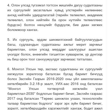
4. Олон улсад түгээмэл тогтсон жишгийн дагуу судалгааны
их сургуулийг засаглалын хувьд улстөрийн нөлөөнөөс
ангид нийтийн удирдлагатай (төрийн төлөөлөл, академик
төлөөлөл, олон нийтийн ба орон нутгийн төлөөллөөс
бүрдсэн) болгох нөхцлийг бүрдүүлж, бие даан хөгжих
боломжоор хангах.
5. Их сургууль, эрдэм шинжилгээний байгууллагуудын
багш, судлаачдын судалгааны ажлыг мерит зарчмыг
баримтлан, олон улсад мөрддөг шалгуурыг ашиглан
үнэлдэг болох, өнөөгийн тэгшитгэн хуваарилж, үр дүнгээр
нь биш орон тоог санхүүжүүлдэг зарчмаас татгалзах.
6. Монгол Улсын төр, засгаас судалгааны их сургуулийг
хөгжүүлэх зорилгоор баталсан бусад баримт бичгүүд
болох Засгийн Газрын 2016-2020 оны үйл ажиллагааны
хөтөлбөрийн 3.2.18-р заалт, УИХ-аас 2016 онд баталсан
“Монгол Улсын тогтвортой хөгжлийн үзэл
баримтлал-2030” бодлогын баримт бичиг, Засгийн газраас
2017 онд баталсан “Төрөөс шинжлэх ухаан, технологийн
талаар баримтлах бодлого” зэрэг эрх зүйн баримт бичиг,
зорилт, хөтөлбөрүүдийн хэрэгжилтийг хангаж, бодит ажил