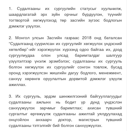
1. Судалгааны их сургуулийн статусыг хуульчилж,
шаардлагатай эрх зүйн орчныг бүрдүүлэн, түүнийг
тогтвортой хөгжүүлэхэд төр засгийн зүгээс бодлогын
дэмжлэг үзүүлэх.
2. Монгол улсын Засгийн газраас 2018 онд баталсан
“Судалгаанд суурилсан их сургуулийг хөгжүүлэх үндэсний
хөтөлбөр”-ийг хэрэгжүүлэх хүрээнд одоо байгаа их, дээд
сургуулиудаа олон улсад баримталдаг шалгуур
үзүүлэлтээр үнэлж эрэмбэлэх; судалгааны их сургууль
болгон хөгжүүлэх их сургуулийг сонгон товлож, бусад
оронд хэрэгжүүлсэн жишгийн дагуу бодлого, менежмент,
санхүү хөрөнгө оруулалтын дорвитой дэмжлэг үзүүлж
ажиллах.
3. Их сургууль, эрдэм шинжилгээний байгууллагуудыг
судалгааны ажлынх нь бодит үр дүнд үндэслэн
санхүүжүүлэх зарчмыг баримтлах; ахисан түвшний
сургалтыг өргөжүүлж судалгааны ажилтай уялдуулахад
онцгойлон анхаарч доктор, магистрын түвшний
судалгааны тэтгэлгийг бий болгон санхүүжүүлэх.