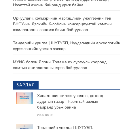
Нээлттэй ажлын байранд урьж байна
Орчуулагч, хэлмэрчийн мэргэшлийн үнэлгээний төв
БНСУ-ын Дэлхийн К-соёлын консерциумтай хамтын
ажиллагааны санамж бичиг байгууллаа
Тендерийн урилга | ШУТУБП, Нүүдэлчдийн археологийн
хүрээлэнгийн урсгал засвар
МУИС болон Японы Тояама их сургууль хооронд
хамтын ажиллагааны гэрээ байгууллаа
ЗАРЛАЛ
Хяналт шинжилгээ үнэлгээ, дотоод
аудитын газар | Нээлттэй ажлын
байранд урьж байна
2026-08-03
Тендерийн урилга | ШУТУБП,