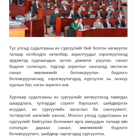
Тус улсад судалгааны их сургуулийг бий болгон хөгжүүлэх
талаар холбогдох хөтөлбөр, зорилтуудыг хэрэгжүүлэхэд
эрдэмтэд судлаачдын зүгээс дэмжлэг үзүүлэх, санал
бодлоо солилцох, тэдгээр зорилтыг хангахад чиглэсэн
санал зөвлөмжийг боловсруулан бодлого
боловсруулагчид, хэрэгжүүлэгчдэд хүргүүлэх нь энэхүү
хурлын бас нэгэн зорилго юм.
Хурлаар судалгааны их сургуулийг хөгжүүлэхэд тавигдах
шаардлага, тулгардаг сорилт бэрхшээл, шийдвэрлэх
асуудал, их сургуулийн засаглал ба санхүүжилт,
тогтвортой хөгжлийг хангах, Монгол улсад судалгааны их
сургуулийг байгуулах боломжит арга замуудын талаар авч
хэлэлцэн дараах санал, зөвлөмжийг бодлого
боловсруулагч, шийдвэр гаргагчдад хүргүүллээ.