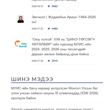
2026-08-03
5082
Эмгэнэл | Жадамбын Ариун /1964-2026
он/
2026-07-20
4480
“Оюу толгой” ХХК нь “ШИНЭ ТӨГСӨГЧ
ХӨТӨЛБӨР”-ийн хүрээнд МУИС-ийн
2024, 2025, 2026 оны төгсөгчдийг
дараах ажлын байранд урьж байна
2026-07-08
2510
ШИНЭ МЭДЭЭ
МУИС-ийн багш нараар ахлуулсан Монгол Улсын баг
олон улсын хиймэл оюуны III олимпиадад (IOAI 2026)
оролцож байна
Хяналт шинжилгээ үнэлгээ, дотоод аудитын газар |