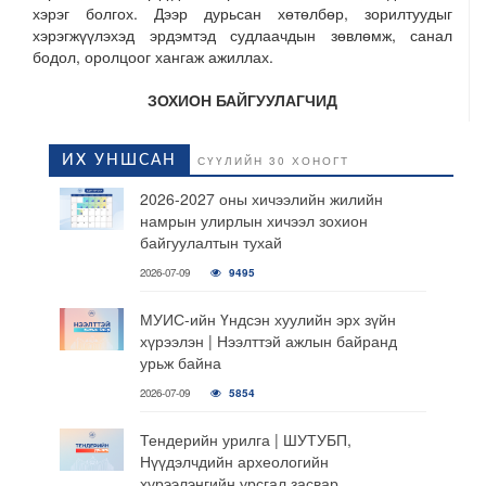
хэрэг болгох. Дээр дурьсан хөтөлбөр, зорилтуудыг
хэрэгжүүлэхэд эрдэмтэд судлаачдын зөвлөмж, санал
бодол, оролцоог хангаж ажиллах.
ЗОХИОН БАЙГУУЛАГЧИД
ИХ УНШСАН
СҮҮЛИЙН 30 ХОНОГТ
2026-2027 оны хичээлийн жилийн
намрын улирлын хичээл зохион
байгуулалтын тухай
2026-07-09
9495
МУИС-ийн Үндсэн хуулийн эрх зүйн
хүрээлэн | Нээлттэй ажлын байранд
урьж байна
2026-07-09
5854
Тендерийн урилга | ШУТУБП,
Нүүдэлчдийн археологийн
хүрээлэнгийн урсгал засвар