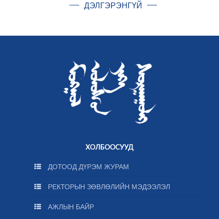
ДЭЛГЭРЭНГҮЙ
ХОЛБООСУУД
ДОТООД ДҮРЭМ ЖУРАМ
РЕКТОРЫН ЗӨВЛӨЛИЙН МЭДЭЭЛЭЛ
АЖЛЫН БАЙР