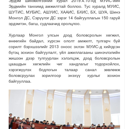
Эрдэм шинжилгээний хурал 2019.4.10-нд МУИС-ийн
Эрдмийн танхимд амжилттай боллоо. Тус хуралд МУИС,
ШУТИС, МУБИС, АШУИС, ХААИС, БХИС, БХ, ШУА, Шинэ
Монгол ДС, Сэрүүлэг ДС зэрэг 14 байгууллагын 150 гаруй
эрдэмтэн, багш, судлаачид оролцлоо.
Хурлаар Монгол улсын дээд боловсролын хөгжил,
өнөөгийн байдал, хүрсэн ололт амжилт, тулгарч буй
сорилт бэрхшээлийг 2013 оноос эхлэн МУИС-д хийгдсэн
бүтэц зохион байгуулалт, үйл ажиллагааны шинэчлэлийн
жишээн дээр тулгуурлан хэлэлцэж, дээд боловсролын
цаашдын хөгжлийн чиг хандлагыг тодорхойлох,
хэрэгжүүлэх бодлогын талаар санал зөвлөмж
боловсруулах зорилгоор энэхүү хурлыг зохион
байгууллаа.