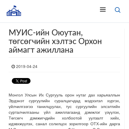
МУИС-ийн Оюутан,
төгсөгчийн хэлтэс Орхон
аймагт ажиллана
2019-04-24
Монгол Улсын Их Сургууль орон нутаг дах харьяаллын
Эрдэнэт сургуулийн суралцагчдад мэдээлэл хүргэх,
үйлчилгээгээ танилцуулах, тус сургуулийн элсэлтийн
сурталчилгааны үйл ажиллагаанд дэмжлэг үзүүлэх,
Төгсөгч дэмжигчдийн холбоотой уулзалт хийх,
идэвхжүүлэх, санал солилцох зорилгоор ОТХ-ийн дарга