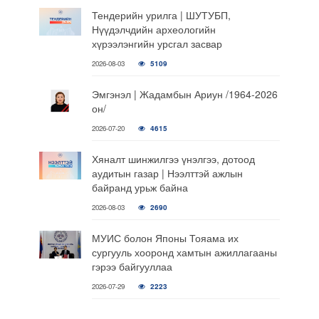
Тендерийн урилга | ШУТУБП,
Нүүдэлчдийн археологийн
хүрээлэнгийн урсгал засвар
2026-08-03
5109
Эмгэнэл | Жадамбын Ариун /1964-2026
он/
2026-07-20
4615
Хяналт шинжилгээ үнэлгээ, дотоод
аудитын газар | Нээлттэй ажлын
байранд урьж байна
2026-08-03
2690
МУИС болон Японы Тояама их
сургууль хооронд хамтын ажиллагааны
гэрээ байгууллаа
2026-07-29
2223