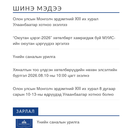
ШИНЭ МЭДЭЭ
Олон улсын Монголч эрдэмтний XIII их хурал
Улаанбаатар хотноо эхэллээ
“Оюутан цэрэг-2026” хөтөлбөрт хамрагдаж буй МУИС-
ийн оюутан цэргүүдээ эргэлээ
Үнийн саналын урилга
Хяналтын тоо үлдсэн хөтөлбөрүүдийн нөхөн элсэлтийн
бүртгэл 2026.08.10-ны 10:00 цагт эхэлнэ
Олон улсын Монголч эрдэмтний XIII их хурал 8 дугаар
сарын 10-13-ны өдрүүдэд Улаанбаатар хотноо болно
ЗАРЛАЛ
Үнийн саналын урилга