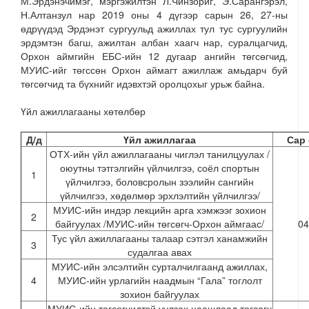
М.Эрдэнэчимэг, мэргэжилтэн Л.Чинзориг, Э.Сарангэрэл,
Н.Алтанзул нар 2019 оны 4 дүгээр сарын 26, 27-ны
өдрүүдэд Эрдэнэт сургуульд ажиллах тул тус сургуулийн
эрдэмтэн багш, ажилтан албан хаагч нар, суралцагчид,
Орхон аймгийн ЕБС-ийн 12 дугаар ангийн төгсөгчид,
МУИС-ийг төгссөн Орхон аймагт ажиллаж амьдарч буй
төгсөгчид та бүхнийг идэвхтэй оролцохыг урьж байна.
Үйл ажиллагааны хөтөлбөр
Д
/
д
Үйл ажиллагаа
Сар
ОТХ-ийн үйл ажиллагааны чиглэл танилцуулах /
оюутны тэтгэлгийн үйлчилгээ, соёл спортын
1
үйлчилгээ, боловсролын зээлийн сангийн
үйлчилгээ, хөдөлмөр эрхлэлтийн үйлчилгээ/
МУИС-ийн индэр лекцийн арга хэмжээг зохион
2
байгуулах /МУИС-ийн төгсөгч-Орхон аймгаас/
04
Тус үйл ажиллагааны талаар сэтгэл ханамжийн
3
судалгаа авах
МУИС-ийн элсэлтийн сурталчилгаанд ажиллах,
4
МУИС-ийн урлагийн наадмын “Гала” тоглолт
зохион байгуулах
МУИС-ийн төгсөгчидтэй уулзах цаашлаад төгсөгч