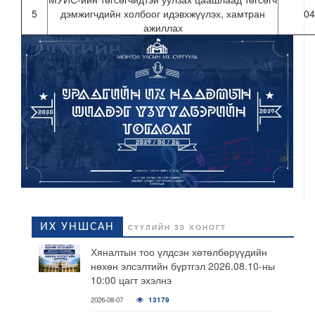
5
дэмжигчдийн холбоог идэвхжүүлэх, хамтран
04
ажиллах
ИХ УНШСАН
СҮҮЛИЙН 30 ХОНОГТ
Хяналтын тоо үлдсэн хөтөлбөрүүдийн
нөхөн элсэлтийн бүртгэл 2026.08.10-ны
10:00 цагт эхэлнэ
2026-08-07
13179