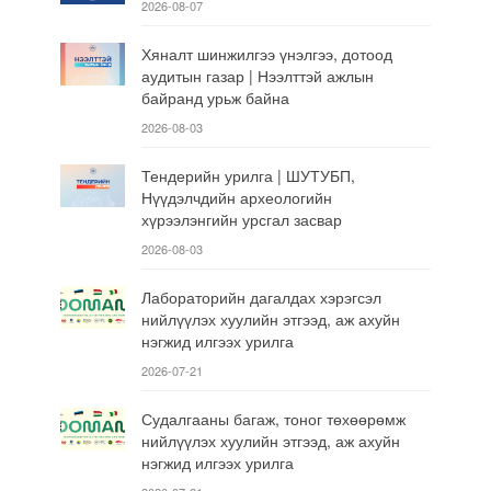
2026-08-07
Хяналт шинжилгээ үнэлгээ, дотоод
аудитын газар | Нээлттэй ажлын
байранд урьж байна
2026-08-03
Тендерийн урилга | ШУТУБП,
Нүүдэлчдийн археологийн
хүрээлэнгийн урсгал засвар
2026-08-03
Лабораторийн дагалдах хэрэгсэл
нийлүүлэх хуулийн этгээд, аж ахуйн
нэгжид илгээх урилга
2026-07-21
Судалгааны багаж, тоног төхөөрөмж
нийлүүлэх хуулийн этгээд, аж ахуйн
нэгжид илгээх урилга