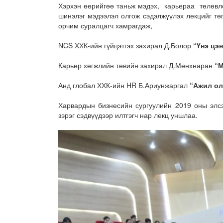
Хэрхэн өөрийгөө таньж мэдэх, карьераа төлөвлө
шинэлэг мэдээлэл олгож сэдэлжүүлэх лекцийг тө
орчим суралцагч хамрагдаж,
NCS ХХК-ийн гүйцэтгэх захирал Д.Болор
“Үнэ цэ
Карьер хөгжлийн төвийн захирал Д.Мөнхнаран
“М
Анд глобал ХХК-ийн HR Б.Ариунжаргал
“Ажил ол
Харвардын бизнесийн сургуулийн 2019 оны элс
зэрэг сэдвүүдээр илтгэгч нар лекц уншлаа.