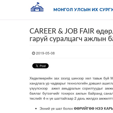
МОНГОЛ УЛСЫН ИХ СУРГ
CAREER & JOB FAIR өдөр
гаруй суралцагч ажлын б
2019-05-08
Хөдөлмөрийн зах зээлд шинээр хөл тавьж буй М
хандлага ур чадварыг технологийн дэвшил ашигла
үзүүлснээр ажил амьдралын сорилтуудыг амжил
баялаг бүтээгчийг тохирох ажлын байранд сана
төслийг 4-н үе шаттайгаар 2 дахь жилдээ амжилтт
Эхний үе шат болох
ӨӨРИЙГӨӨ НЭЭ КАРЬ