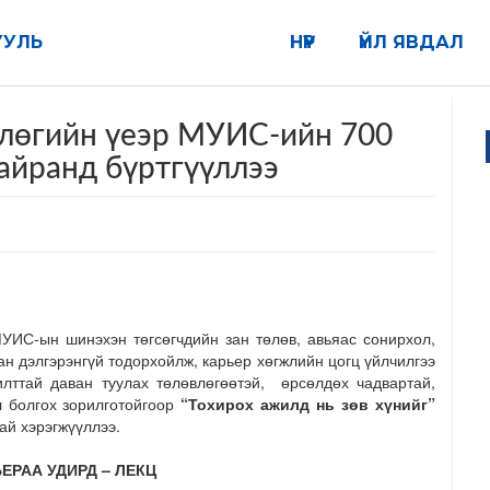
УУЛЬ
НҮҮР
ҮЙЛ ЯВДАЛ
лөгийн үеэр МУИС-ийн 700
айранд бүртгүүллээ
УИС-ын шинэхэн төгсөгчдийн зан төлөв, авьяас сонирхол,
н дэлгэрэнгүй тодорхойлж, карьер хөгжлийн цогц үйлчилгээ
ттай даван туулах төлөвлөгөөтэй, өрсөлдөх чадвартай,
л болгох зорилготойгоор
“Тохирох ажилд нь зөв хүнийг”
ай хэрэгжүүллээ.
ЕРАА УДИРД – ЛЕКЦ