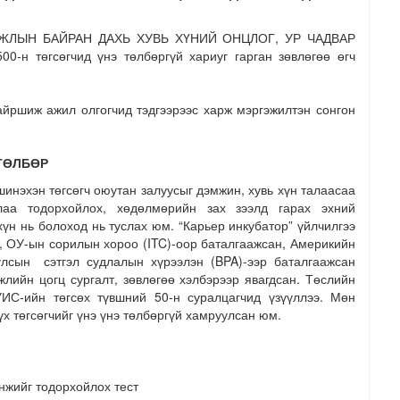
ас АЖЛЫН БАЙРАН ДАХЬ ХУВЬ ХҮНИЙ ОНЦЛОГ, УР ЧАДВАР
н төгсөгчид үнэ төлбөргүй хариуг гарган зөвлөгөө өгч
байршиж ажил олгогчид тэдгээрээс харж мэргэжилтэн сонгон
ТӨЛБӨР
шинэхэн төгсөгч оюутан залуусыг дэмжин, хувь хүн талаасаа
лаа тодорхойлох, хөдөлмөрийн зах зээлд гарах эхний
үн нь болоход нь туслах юм. “Карьер инкубатор” үйлчилгээ
г, ОУ-ын сорилын хороо (ITC)-оор баталгаажсан, Америкийн
улсын сэтгэл судлалын хүрээлэн (BPA)-ээр баталгаажсан
гжлийн цогц сургалт, зөвлөгөө хэлбэрээр явагдсан. Төслийн
УИС-ийн төгсөх түвшний 50-н суралцагчид үзүүллээ. Мөн
х төгсөгчийг үнэ үнэ төлбөргүй хамруулсан юм.
инжийг тодорхойлох тест