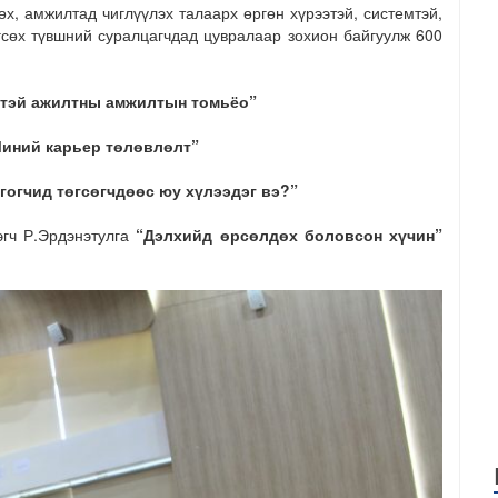
х, амжилтад чиглүүлэх талаарх өргөн хүрээтэй, системтэй,
гсөх түвшний суралцагчдад цувралаар зохион байгуулж 600
нтэй ажилтны амжилтын томьёо”
иний карьер төлөвлөлт”
гогчид төгсөгчдөөс юу хүлээдэг вэ?”
эгч Р.Эрдэнэтулга
“Дэлхийд өрсөлдөх боловсон хүчин”