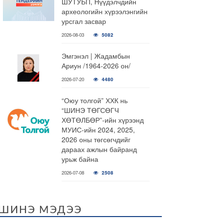
ШУТУБП, Нүүдэлчдийн
археологийн хүрээлэнгийн
урсгал засвар
2026-08-03
5082
Эмгэнэл | Жадамбын
Ариун /1964-2026 он/
2026-07-20
4480
“Оюу толгой” ХХК нь
“ШИНЭ ТӨГСӨГЧ
ХӨТӨЛБӨР”-ийн хүрээнд
МУИС-ийн 2024, 2025,
2026 оны төгсөгчдийг
дараах ажлын байранд
урьж байна
2026-07-08
2508
ШИНЭ МЭДЭЭ