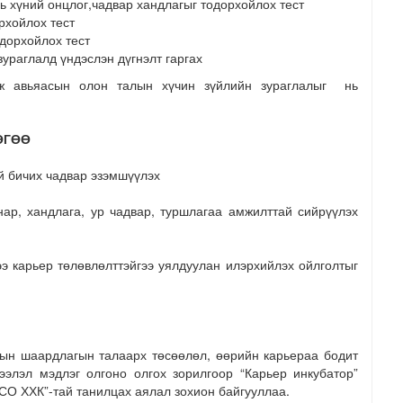
увь хүний онцлог,чадвар хандлагыг тодорхойлох тест
рхойлох тест
одорхойлох тест
зураглалд үндэслэн дүгнэлт гаргах
йж авьяасын олон талын хүчин зүйлийн зураглалыг нь
ЛӨГӨӨ
й бичих чадвар эзэмшүүлэх
, хандлага, ур чадвар, туршлагаа амжилттай сийрүүлэх
арьер төлөвлөлттэйгээ уялдуулан илэрхийлэх ойлголтыг
ын шаардлагын талаарх төсөөлөл, өөрийн карьераа бодит
элэл мэдлэг олгоно олгох зорилгоор “Карьер инкубатор”
СО ХХК”-тай танилцах аялал зохион байгууллаа.