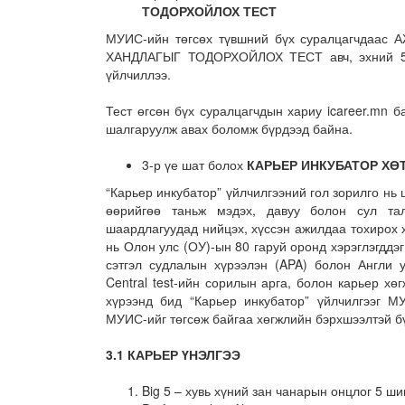
ТОДОРХОЙЛОХ ТЕСТ
МУИС-ийн төгсөх түвшний бүх суралцагчда
ХАНДЛАГЫГ ТОДОРХОЙЛОХ ТЕСТ авч, эхний 500-
үйлчиллээ.
Тест өгсөн бүх суралцагчдын хариу icareer.mn 
шалгаруулж авах боломж бүрдээд байна.
3-р үе шат болох
КАРЬЕР ИНКУБАТОР ХӨ
“Карьер инкубатор” үйлчилгээний гол зорилго нь 
өөрийгөө таньж мэдэх, давуу болон сул та
шаардлагуудад нийцэх, хүссэн ажилдаа тохирох х
нь Олон улс (ОУ)-ын 80 гаруй оронд хэрэглэгддэ
сэтгэл судлалын хүрээлэн (APA) болон Англи 
Central test-ийн сорилын арга, болон карьер хө
хүрээнд бид “Карьер инкубатор” үйлчилгээг М
МУИС-ийг төгсөж байгаа хөгжлийн бэрхшээлтэй бү
3.1 КАРЬЕР ҮНЭЛГЭЭ
Big 5 – хувь хүний зан чанарын онцлог 5 ш