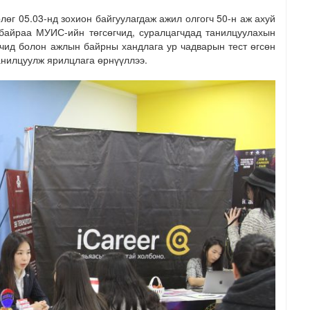
лөг 05.03-нд зохион байгуулагдаж ажил олгогч 50-н аж ахуй
байраа МУИС-ийн төгсөгчид, суралцагчдад танилцуулахын
гчид болон ажлын байрны хандлага ур чадварын тест өгсөн
анилцуулж ярилцлага өрнүүллээ.