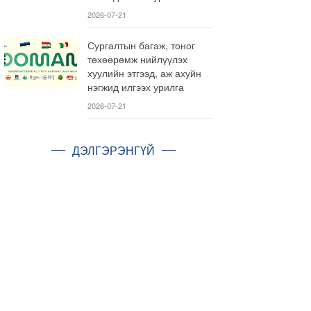
2026-07-21
Сургалтын багаж, тоног
төхөөрөмж нийлүүлэх
хуулийн этгээд, аж ахуйн
нэгжид илгээх урилга
2026-07-21
ДЭЛГЭРЭНГҮЙ