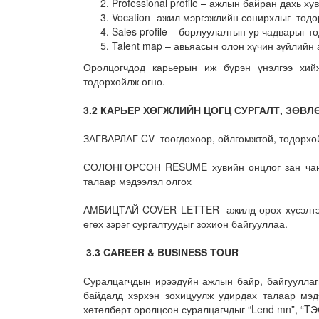
Professional profile – ажлын байран дахь х
Vocation- ажил мэргэжлийн сонирхлыг тодо
Sales profile – борлуулалтын ур чадварыг т
Talent map – авьяасын олон хүчин зүйлийн 
Оролцогчдод карьерын иж бүрэн үнэлгээ хи
тодорхойлж өгнө.
3.2 КАРЬЕР ХӨГЖЛИЙН ЦОГЦ СУРГАЛТ, ЗӨВ
ЗАГВАРЛАГ CV тоогдохоор, ойлгомжтой, тодорхо
СОЛОНГОРСОН RESUME хувийн онцлог зан чанар
талаар мэдээлэл олгох
АМБИЦТАЙ COVER LETTER ажилд орох хүсэлтээ к
өгөх зэрэг сургалтуудыг зохион байгууллаа.
3.3 CAREER & BUSINESS TOUR
Суралцагчдын ирээдүйн ажлын байр, байгууллаг
байдалд хэрхэн зохицуулж удирдах талаар мэдэ
хөтөлбөрт оролцсон суралцагчдыг “Lend mn”, “TЭ