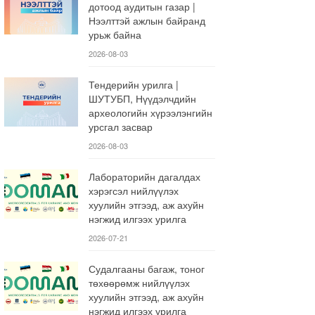
дотоод аудитын газар |
Нээлттэй ажлын байранд
урьж байна
2026-08-03
Тендерийн урилга |
ШУТУБП, Нүүдэлчдийн
археологийн хүрээлэнгийн
урсгал засвар
2026-08-03
Лабораторийн дагалдах
хэрэгсэл нийлүүлэх
хуулийн этгээд, аж ахуйн
нэгжид илгээх урилга
2026-07-21
Судалгааны багаж, тоног
төхөөрөмж нийлүүлэх
хуулийн этгээд, аж ахуйн
нэгжид илгээх урилга