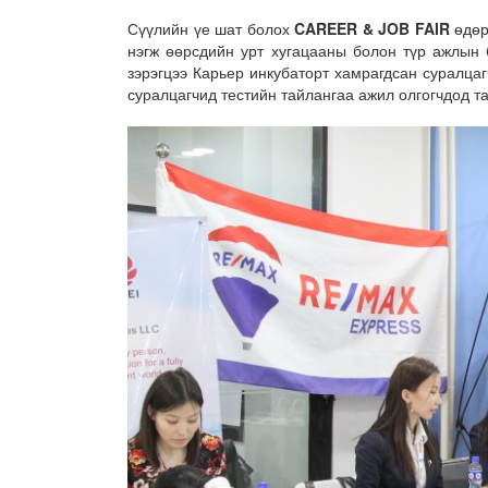
Сүүлийн үе шат болох
CAREER & JOB FAIR
өдөр
нэгж өөрсдийн урт хугацааны болон түр ажлын 
зэрэгцээ Карьер инкубаторт хамрагдсан суралца
суралцагчид тестийн тайлангаа ажил олгогчдод т