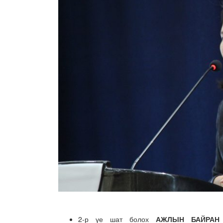
2-р үе шат болох
АЖЛЫН БАЙРАН 