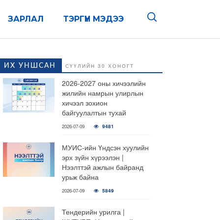
ЗАРЛАЛ
ТЭРГҮҮН МЭДЭЭ
ИХ УНШСАН
СҮҮЛИЙН 30 ХОНОГТ
2026-2027 оны хичээлийн
жилийн намрын улирлын
хичээл зохион
байгуулалтын тухай
2026-07-09
9481
МУИС-ийн Үндсэн хуулийн
эрх зүйн хүрээлэн |
Нээлттэй ажлын байранд
урьж байна
2026-07-09
5849
Тендерийн урилга |