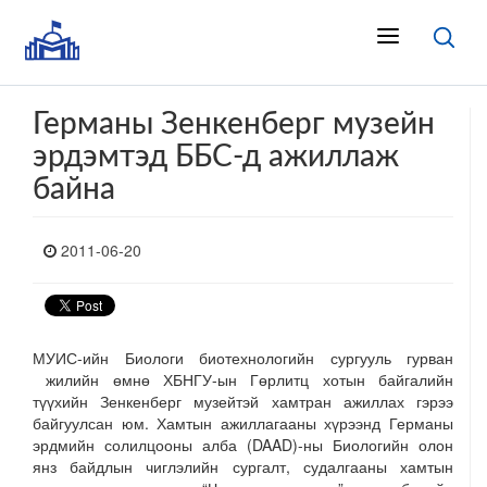
Германы Зенкенберг музейн
эрдэмтэд ББС-д ажиллаж
байна
2011-06-20
МУИС-ийн Биологи биотехнологийн сургууль гурван
жилийн өмнө ХБНГУ-ын Гөрлитц хотын байгалийн
түүхийн Зенкенберг музейтэй хамтран ажиллах гэрээ
байгуулсан юм. Хамтын ажиллагааны хүрээнд Германы
эрдмийн солилцооны алба (DAAD)-ны Биологийн олон
янз байдлын чиглэлийн сургалт, судалгааны хамтын