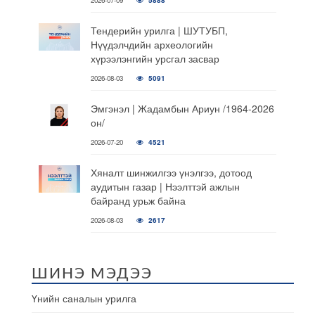
Тендерийн урилга | ШУТУБП,
Нүүдэлчдийн археологийн
хүрээлэнгийн урсгал засвар
2026-08-03
5091
Эмгэнэл | Жадамбын Ариун /1964-2026
он/
2026-07-20
4521
Хяналт шинжилгээ үнэлгээ, дотоод
аудитын газар | Нээлттэй ажлын
байранд урьж байна
2026-08-03
2617
ШИНЭ МЭДЭЭ
Үнийн саналын урилга