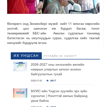
Өнгөрөгч онд Зенкенберг музей нийт 11 мянган еврогийн
үнэтэй, цоо шинэхэн иж бүрдэл багаж, тоног
төхөөрөмжийг ББС-ийн Амьтан судлалын тэнхимд
бэлэглэсэн нь оюутнуудын сурах, судалгаа хийх таатай
нөхцлийг бүрдүүлж өгчээ.
ИХ УНШСАН
СҮҮЛИЙН 30 ХОНОГТ
2026-2027 оны хичээлийн жилийн
намрын улирлын хичээл зохион
байгуулалтын тухай
2026-07-09
9817
МУИС-ийн Үндсэн хуулийн эрх зүйн
хүрээлэн | Нээлттэй ажлын байранд
урьж байна
2026-07-09
5888