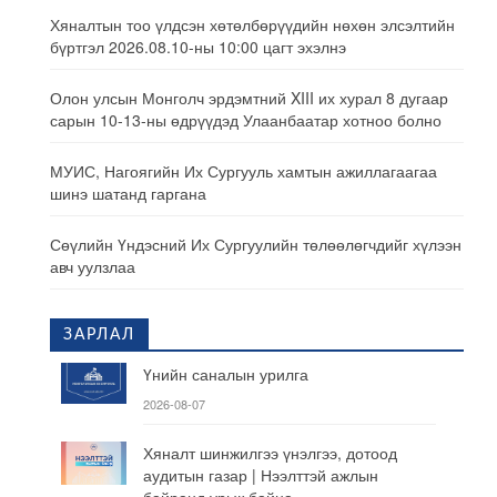
Хяналтын тоо үлдсэн хөтөлбөрүүдийн нөхөн элсэлтийн
бүртгэл 2026.08.10-ны 10:00 цагт эхэлнэ
Олон улсын Монголч эрдэмтний XIII их хурал 8 дугаар
сарын 10-13-ны өдрүүдэд Улаанбаатар хотноо болно
МУИС, Нагоягийн Их Сургууль хамтын ажиллагаагаа
шинэ шатанд гаргана
Сөүлийн Үндэсний Их Сургуулийн төлөөлөгчдийг хүлээн
авч уулзлаа
ЗАРЛАЛ
Үнийн саналын урилга
2026-08-07
Хяналт шинжилгээ үнэлгээ, дотоод
аудитын газар | Нээлттэй ажлын
байранд урьж байна