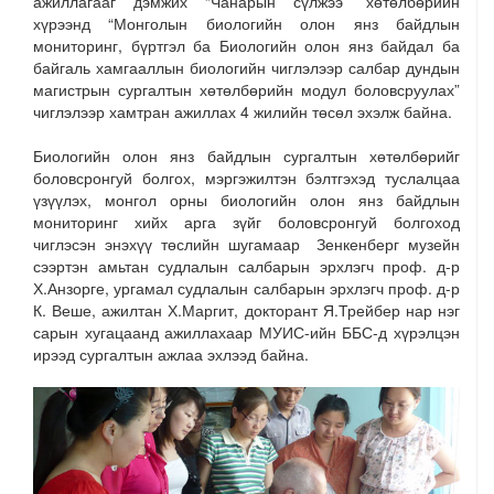
ажиллагааг дэмжих “Чанарын сүлжээ” хөтөлбөрийн
хүрээнд “Монголын биологийн олон янз байдлын
мониторинг, бүртгэл ба Биологийн олон янз байдал ба
байгаль хамгааллын биологийн чиглэлээр салбар дундын
магистрын сургалтын хөтөлбөрийн модул боловсруулах”
чиглэлээр хамтран ажиллах 4 жилийн төсөл эхэлж байна.
Биологийн олон янз байдлын сургалтын хөтөлбөрийг
боловсронгуй болгох, мэргэжилтэн бэлтгэхэд туслалцаа
үзүүлэх, монгол орны биологийн олон янз байдлын
мониторинг хийх арга зүйг боловсронгуй болгоход
чиглэсэн энэхүү төслийн шугамаар Зенкенберг музейн
сээртэн амьтан судлалын салбарын эрхлэгч проф. д-р
Х.Анзорге, ургамал судлалын салбарын эрхлэгч проф. д-р
К. Веше, ажилтан Х.Маргит, докторант Я.Трейбер нар нэг
сарын хугацаанд ажиллахаар МУИС-ийн ББС-д хүрэлцэн
ирээд сургалтын ажлаа эхлээд байна.