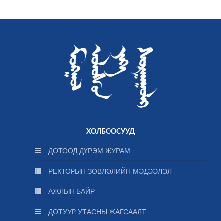
ХОЛБООСУУД
ДОТООД ДҮРЭМ ЖУРАМ
РЕКТОРЫН ЗӨВЛӨЛИЙН МЭДЭЭЛЭЛ
АЖЛЫН БАЙР
ДОТУУР УТАСНЫ ЖАГСААЛТ