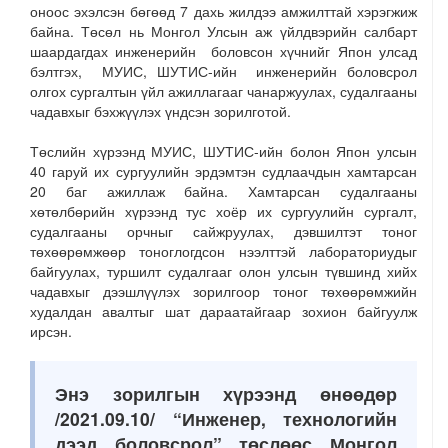
оноос эхэлсэн бөгөөд 7 дахь жилдээ амжилттай хэрэгжиж
байна. Төсөл нь Монгол Улсын аж үйлдвэрийн салбарт
шаардагдах инженерийн боловсон хүчнийг Япон улсад
бэлтгэх, МУИС, ШУТИС-ийн инженерийн боловсрол
олгох сургалтын үйл ажиллагааг чанаржуулах, судалгааны
чадавхыг бэхжүүлэх үндсэн зорилготой.
Төслийн хүрээнд МУИС, ШУТИС-ийн болон Япон улсын
40 гаруй их сургуулийн эрдэмтэн судлаачдын хамтарсан
20 баг ажиллаж байна. Хамтарсан судалгааны
хөтөлбөрийн хүрээнд тус хоёр их сургуулийн сургалт,
судалгааны орчныг сайжруулах, дэвшилтэт тоног
төхөөрөмжөөр тоноглогдсон нээлттэй лабораториудыг
байгуулах, туршилт судалгааг олон улсын түвшинд хийх
чадавхыг дээшлүүлэх зорилгоор тоног төхөөрөмжийн
худалдан авалтыг шат дараатайгаар зохион байгуулж
ирсэн.
Энэ зорилгын хүрээнд өнөөдөр
/2021.09.10/ “Инженер, технологийн
дээд боловсрол” төслөөс Монгол