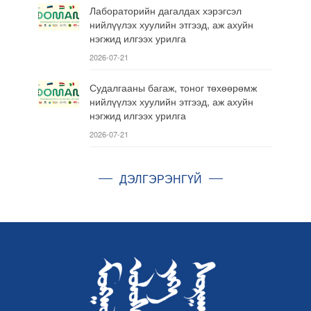
Лабораторийн дагалдах хэрэгсэл
нийлүүлэх хуулийн этгээд, аж ахуйн
нэгжид илгээх урилга
2026-07-21
Судалгааны багаж, тоног төхөөрөмж
нийлүүлэх хуулийн этгээд, аж ахуйн
нэгжид илгээх урилга
2026-07-21
ДЭЛГЭРЭНГҮЙ