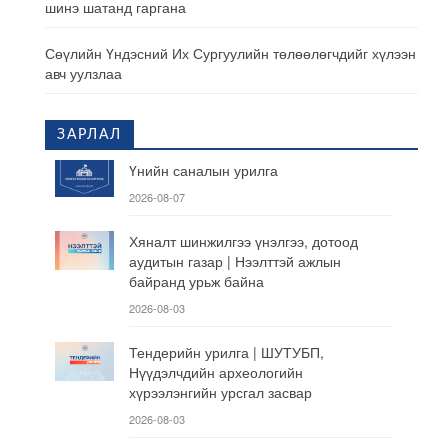
шинэ шатанд гаргана
Сөүлийн Үндэсний Их Сургуулийн төлөөлөгчдийг хүлээн
авч уулзлаа
ЗАРЛАЛ
Үнийн саналын урилга
2026-08-07
Хяналт шинжилгээ үнэлгээ, дотоод
аудитын газар | Нээлттэй ажлын
байранд урьж байна
2026-08-03
Тендерийн урилга | ШУТУБП,
Нүүдэлчдийн археологийн
хүрээлэнгийн урсгал засвар
2026-08-03