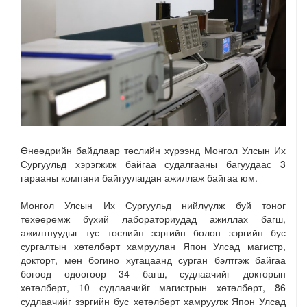
Өнөөдрийн байдлаар төслийн хүрээнд Монгол Улсын Их
Сургуульд хэрэгжиж байгаа судалгааны багуудаас 3
гарааны компани байгуулагдан ажиллаж байгаа юм.
Монгол Улсын Их Сургуульд нийлүүлж буй тоног
төхөөрөмж бүхий лабораториудад ажиллах багш,
ажилтнуудыг тус төслийн зэргийн болон зэргийн бус
сургалтын хөтөлбөрт хамруулан Япон Улсад магистр,
докторт, мөн богино хугацаанд сурган бэлтгэж байгаа
бөгөөд одоогоор 34 багш, судлаачийг докторын
хөтөлбөрт, 10 судлаачийг магистрын хөтөлбөрт, 86
судлаачийг зэргийн бус хөтөлбөрт хамруулж Япон Улсад