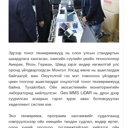
Эдгээр тоног төхөөрөмжүүд нь олон улсын стандартын
шаардлага хангасан, хамгийн сүүлийн үеийн технологиор
Америк, Япон, Герман, Швед зэрэг өндөр хөгжилтэй улс
оронд үйлдвэрлэгдсэн Монгол Улсад өмнө нь ашиглагдаж
байгаагүй, мөн Оюутолгой гэх мэт томоохон үйлдвэрт
цөөн тоогоор ашиглагддаг онцлогтой тоног төхөөрөмжүүд
байна. Тухайлбал, Ойн экосистемийн мониторингийн
лабораторид нийлүүлсэн Geo-MMS LiDAR нь дрон дээр
суурилсан агаарын гэрэл зураг авах боловсруулах
хөдөлгөөнт систем юм.
Энэ төхөөрөмж, программ хангамжийг судалгаанд
нэвтрүүлснээр ойн нөөцийн тандан судлал, өндөр өртөг,
олон хүний оролцоо, тусламжтайгаар хийгддэг ойн