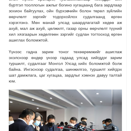
бүртгэл тооллогын ажлыг богино хугацаанд бага зардлаар
зохион байгуулах, ойн бүрхэвчийн болон төрөл зүйлийн
өөрчлөлт зэргийг тодорхойлох судалгаанд өргөн
хэрэглэнэ. Мөн манай улсад шаардлагатай хөдөө аж
ахуй, мал аж ахуй, цөлжилт, газар орны өөрчлөлт түүний
хил хязгаарын хөдөлгөөн зэргийг судлан тогтооход өргөн
ашиглах боломжтой.
Үүнээс гадна зарим тоног төхөөрөмжийг ашиглаж
эхэлснээр өндөр үнээр гадаад улсад хийгддэг зарим
туршилт, судалгааг Монгол Улсад хийх боломжтой болж
байна. Ингэснээр судалгаа, шинжилгээ, туршилт хийгдэх
шат дамжлага, цаг хугацаа, зардлыг хэмнэх давуу талтай
юм.