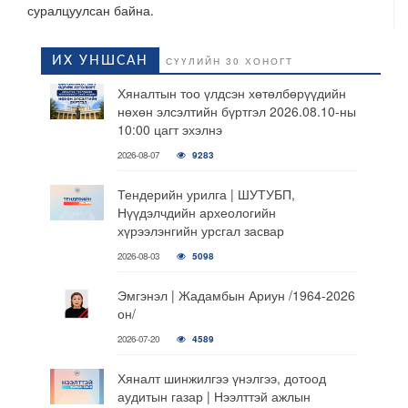
суралцуулсан байна.
ИХ УНШСАН
СҮҮЛИЙН 30 ХОНОГТ
Хяналтын тоо үлдсэн хөтөлбөрүүдийн
нөхөн элсэлтийн бүртгэл 2026.08.10-ны
10:00 цагт эхэлнэ
2026-08-07
9283
Тендерийн урилга | ШУТУБП,
Нүүдэлчдийн археологийн
хүрээлэнгийн урсгал засвар
2026-08-03
5098
Эмгэнэл | Жадамбын Ариун /1964-2026
он/
2026-07-20
4589
Хяналт шинжилгээ үнэлгээ, дотоод
аудитын газар | Нээлттэй ажлын