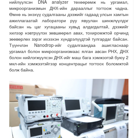
нийлүүлсэн DNA analyzer төхөөрөмж нь ургамал,
микроорганизмын ДНХ-ийн дарааллыг тогтоож чадна.
Өмнө нь энэхүү судалгааны дээжийг гадаад улсын хамтын
ажиллагаатай лаборатори руу явуулан шинжлүүлдэг
байсан нь цаг хугацааны хувьд алдагдалтай, дээжийг
хилээр нэвтрүүлэх зөвшөөрөл авах, тохиромжтой орчинд
зөөвөрлөх зэрэг ихээхэн хүндрэлүүдтэй тулгардаг байсан.
Түүнчлэн Nanodrop-ийг судалгаандаа ашигласнаар
ургамал болон микроорганизмаас ялган авсан РНХ, ДНХ
болон нийлэгжүүлсэн ДНХ-ийг маш бага хэмжээтэй буюу 2
мкл-ийн хэмжээтэйгээр концентрацыг тогтоох боломжтой
болж байна.