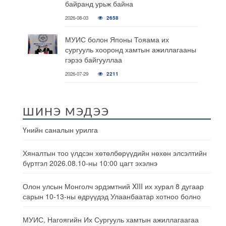
байранд урьж байна
2026-08-03
2658
МУИС болон Японы Тояама их
сургууль хооронд хамтын ажиллагааны
гэрээ байгууллаа
2026-07-29
2211
ШИНЭ МЭДЭЭ
Үнийн саналын урилга
Хяналтын тоо үлдсэн хөтөлбөрүүдийн нөхөн элсэлтийн
бүртгэл 2026.08.10-ны 10:00 цагт эхэлнэ
Олон улсын Монголч эрдэмтний XIII их хурал 8 дугаар
сарын 10-13-ны өдрүүдэд Улаанбаатар хотноо болно
МУИС, Нагоягийн Их Сургууль хамтын ажиллагаагаа