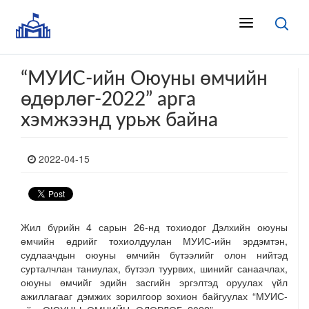
“МУИС-ийн Оюуны өмчийн
өдөрлөг-2022” арга
хэмжээнд урьж байна
2022-04-15
Жил бүрийн 4 сарын 26-нд тохиодог Дэлхийн оюуны
өмчийн өдрийг тохиолдуулан МУИС-ийн эрдэмтэн,
судлаачдын оюуны өмчийн бүтээлийг олон нийтэд
сурталчлан таниулах, бүтээл туурвих, шинийг санаачлах,
оюуны өмчийг эдийн засгийн эргэлтэд оруулах үйл
ажиллагааг дэмжих зорилгоор зохион байгуулах “МУИС-