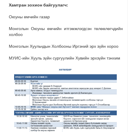
Хамтран зохион байгуулагч:
Оюуны өмчийн газар
Монголын Оюуны өмчийн итгэмжлэгдсэн төлөөлөгчдийн
холбоо
Монголын Хуульчдын Холбооны Иргэний эрх зүйн хороо
МУИС-ийн Хууль зүйн сургуулийн Хувийн эрхзүйн тэнхим