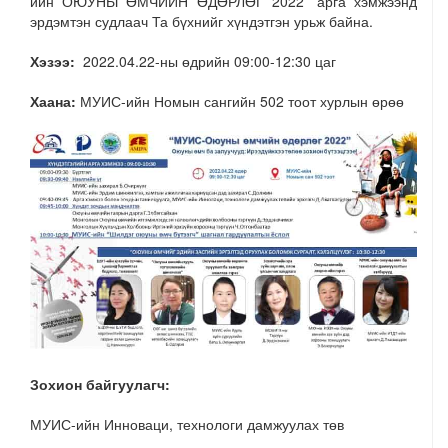
ийн ОЮУНЫ ӨМЧИЙН ӨДӨРЛӨГ 2022” арга хэмжээнд
эрдэмтэн судлаач Та бүхнийг хүндэтгэн урьж байна.
Хэзээ:
2022.04.22-ны өдрийн 09:00-12:30 цаг
Хаана:
МУИС-ийн Номын сангийн 502 тоот хурлын өрөө
Зохион байгуулагч:
МУИС-ийн Инноваци, технологи дамжуулах төв