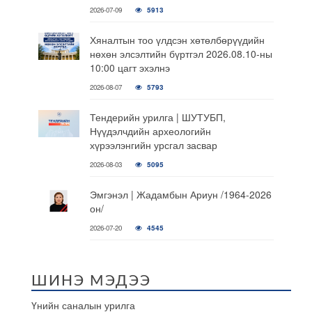
2026-07-09
5913
Хяналтын тоо үлдсэн хөтөлбөрүүдийн
нөхөн элсэлтийн бүртгэл 2026.08.10-ны
10:00 цагт эхэлнэ
2026-08-07
5793
Тендерийн урилга | ШУТУБП,
Нүүдэлчдийн археологийн
хүрээлэнгийн урсгал засвар
2026-08-03
5095
Эмгэнэл | Жадамбын Ариун /1964-2026
он/
2026-07-20
4545
ШИНЭ МЭДЭЭ
Үнийн саналын урилга