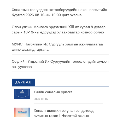
Хяналтын тоо үлдсэн хөтөлбөрүүдийн нөхөн элсэлтийн
бүртгэл 2026.08.10-ны 10:00 цагт эхэлнэ
Олон улсын Монголч эрдэмтний XIII их хурал 8 дугаар
сарын 10-13-ны өдрүүдэд Улаанбаатар хотноо болно
МУИС, Нагоягийн Их Сургууль хамтын ажиллагаагаа
шинэ шатанд гаргана
Сөүлийн Үндэсний Их Сургуулийн төлөөлөгчдийг хүлээн
авч уулзлаа
ЗАРЛАЛ
Үнийн саналын урилга
2026-08-07
Хяналт шинжилгээ үнэлгээ, дотоод
аудитын газар | Нээлттэй ажлын