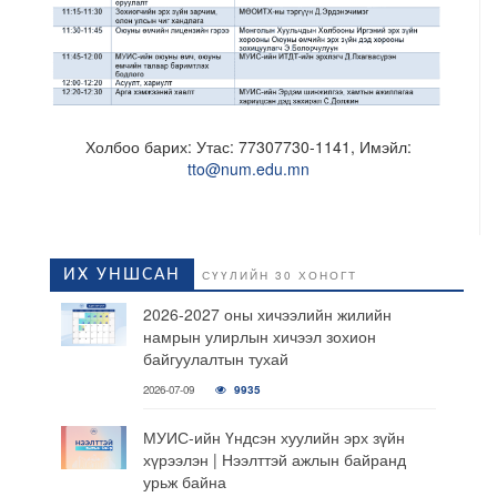
Холбоо барих: Утас: 77307730-1141, Имэйл:
tto@num.edu.mn
ИХ УНШСАН
СҮҮЛИЙН 30 ХОНОГТ
2026-2027 оны хичээлийн жилийн
намрын улирлын хичээл зохион
байгуулалтын тухай
2026-07-09
9935
МУИС-ийн Үндсэн хуулийн эрх зүйн
хүрээлэн | Нээлттэй ажлын байранд
урьж байна