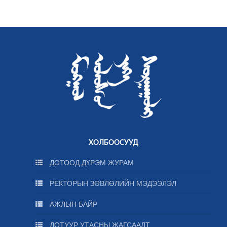
ХОЛБООСУУД
ДОТООД ДҮРЭМ ЖУРАМ
РЕКТОРЫН ЗӨВЛӨЛИЙН МЭДЭЭЛЭЛ
АЖЛЫН БАЙР
ДОТУУР УТАСНЫ ЖАГСААЛТ