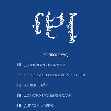
ХОЛБООСУУД
ДОТООД ДҮРЭМ ЖУРАМ
РЕКТОРЫН ЗӨВЛӨЛИЙН МЭДЭЭЛЭЛ
АЖЛЫН БАЙР
ДОТУУР УТАСНЫ ЖАГСААЛТ
ДИПЛОМ ШАЛГАХ