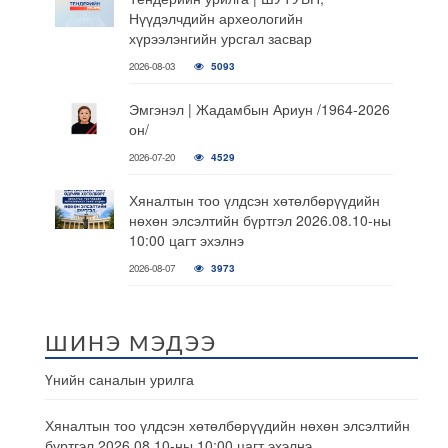
Нүүдэлчдийн археологийн
хүрээлэнгийн урсгал засвар
2026-08-03
5093
Эмгэнэл | Жадамбын Ариун /1964-2026
он/
2026-07-20
4529
Хяналтын тоо үлдсэн хөтөлбөрүүдийн
нөхөн элсэлтийн бүртгэл 2026.08.10-ны
10:00 цагт эхэлнэ
2026-08-07
3973
ШИНЭ МЭДЭЭ
Үнийн саналын урилга
Хяналтын тоо үлдсэн хөтөлбөрүүдийн нөхөн элсэлтийн
бүртгэл 2026.08.10-ны 10:00 цагт эхэлнэ