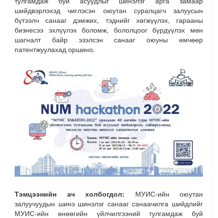
тулгамдаж буй асуудлыг шинэлэг арга замаар
шийдвэрлэхэд чиглэсэн оюутан суралцагч залуусын
бүтээлч санааг дэмжих, тэднийг хөгжүүлэх, гарааны
бизнесээ эхлүүлэх боломж, бололцоог бүрдүүлэх мөн
шагналт байр эзэлсэн санааг оюуны өмчөөр
патентжуулахад оршино.
Тэмцээнийн ач холбогдол:
МУИС-ийн оюутан
залуучуудын шинэ шинэлэг санааг санаачилга шийдлийг
МУИС-ийн өнөөгийн үйлчилгээний тулгамдаж буй