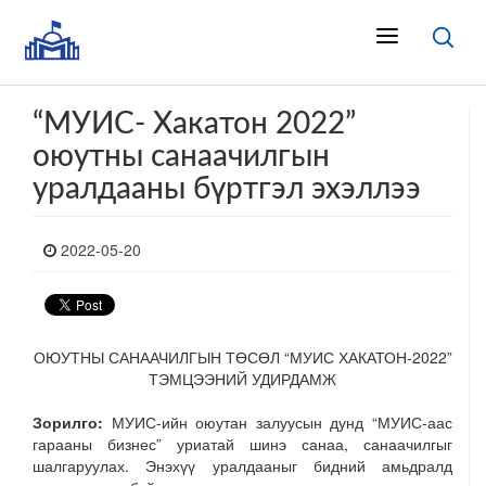
“МУИС- Хакатон 2022”
оюутны санаачилгын
уралдааны бүртгэл эхэллээ
2022-05-20
ОЮУТНЫ САНААЧИЛГЫН ТӨСӨЛ “МУИС ХАКАТОН-2022”
ТЭМЦЭЭНИЙ УДИРДАМЖ
Зорилго:
МУИС-ийн оюутан залуусын дунд “МУИС-аас
гарааны бизнес” уриатай шинэ санаа, санаачилгыг
шалгаруулах. Энэхүү уралдааныг бидний амьдралд