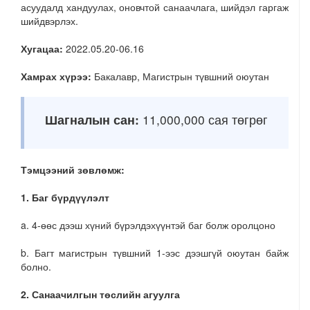
асуудалд хандуулах, оновчтой санаачлага, шийдэл гаргаж
шийдвэрлэх.
Хугацаа:
2022.05.20-06.16
Хамрах хүрээ:
Бакалавр, Магистрын түвшний оюутан
Шагналын сан:
11,000,000 сая төгрөг
Тэмцээний зөвлөмж:
1. Баг бүрдүүлэлт
a. 4-өөс дээш хүний бүрэлдэхүүнтэй баг болж оролцоно
b. Багт магистрын түвшний 1-ээс дээшгүй оюутан байж
болно.
2. Санаачилгын төслийн агуулга