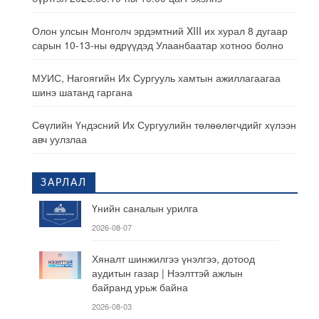
Олон улсын Монголч эрдэмтний XIII их хурал 8 дугаар
сарын 10-13-ны өдрүүдэд Улаанбаатар хотноо болно
МУИС, Нагоягийн Их Сургууль хамтын ажиллагаагаа
шинэ шатанд гаргана
Сөүлийн Үндэсний Их Сургуулийн төлөөлөгчдийг хүлээн
авч уулзлаа
ЗАРЛАЛ
Үнийн саналын урилга
2026-08-07
Хяналт шинжилгээ үнэлгээ, дотоод
аудитын газар | Нээлттэй ажлын
байранд урьж байна
2026-08-03