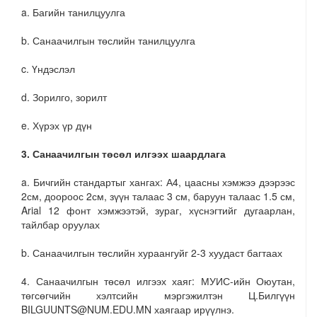
a. Багийн танилцуулга
b. Санаачилгын төслийн танилцуулга
c. Үндэслэл
d. Зорилго, зорилт
e. Хүрэх үр дүн
3. Санаачилгын төсөл илгээх шаардлага
a. Бичгийн стандартыг хангах: А4, цаасны хэмжээ дээрээс
2см, доороос 2см, зүүн талаас 3 см, баруун талаас 1.5 см,
Arial 12 фонт хэмжээтэй, зураг, хүснэгтийг дугаарлан,
тайлбар оруулах
b. Санаачилгын төслийн хураангуйг 2-3 хуудаст багтаах
4. Санаачилгын төсөл илгээх хаяг: МУИС-ийн Оюутан,
төгсөгчийн хэлтсийн мэргэжилтэн Ц.Билгүүн
BILGUUNTS@NUM.EDU.MN хаягаар ирүүлнэ.