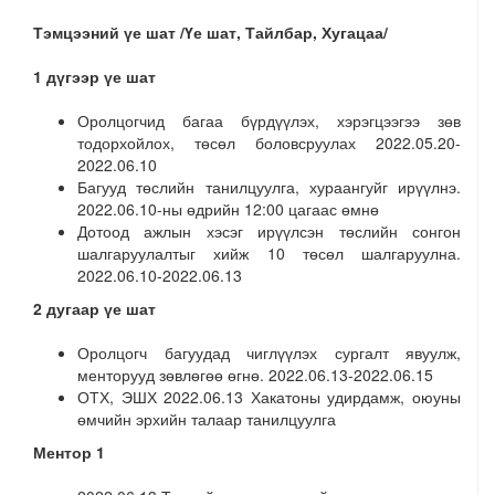
Тэмцээний үе шат /
Үе шат, Тайлбар, Хугацаа/
1 дүгээр үе шат
Оролцогчид багаа бүрдүүлэх, хэрэгцээгээ зөв
тодорхойлох, төсөл боловсруулах 2022.05.20-
2022.06.10
Багууд төслийн танилцуулга, хураангуйг ирүүлнэ.
2022.06.10-ны өдрийн 12:00 цагаас өмнө
Дотоод ажлын хэсэг ирүүлсэн төслийн сонгон
шалгаруулалтыг хийж 10 төсөл шалгаруулна.
2022.06.10-2022.06.13
2 дугаар үе шат
Оролцогч багуудад чиглүүлэх сургалт явуулж,
менторууд зөвлөгөө өгнө. 2022.06.13-2022.06.15
ОТХ, ЭШХ 2022.06.13 Хакатоны удирдамж, оюуны
өмчийн эрхийн талаар танилцуулга
Ментор 1