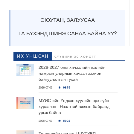
ОЮУТАН, ЗАЛУУСАА
ТА БҮХЭНД ШИНЭ САНАА БАЙНА УУ?
ИХ УНШСАН
СҮҮЛИЙН 30 ХОНОГТ
2026-2027 оны хичээлийн жилийн
намрын улирлын хичээл зохион
байгуулалтын тухай
2026-07-09
9875
МУИС-ийн Үндсэн хуулийн эрх зүйн
хүрээлэн | Нээлттэй ажлын байранд
урьж байна
2026-07-09
5902
Тендерийн урилга | ШУТУБП,