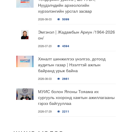
Нүүдэлчдийн археологийн
хүрээлэнгийн урсгал засвар
2026-08-03
5099
Эмгэнэл | Жадамбын Ариун /1964-2026
он/
2026-07-20
4594
Хяналт шинжилгээ үнэлгээ, дотоод
аудитын газар | Нээлттэй ажлын
байранд урьж байна
2026-08-03
2661
МУИС болон Японы Тояама их
сургууль хооронд хамтын ажиллагааны
гэрээ байгууллаа
2026-07-29
2211