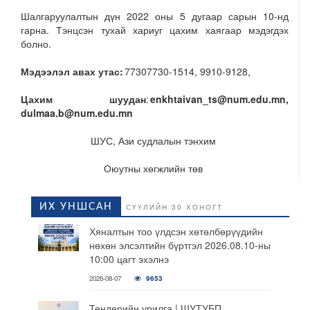
Шалгаруулалтын дүн 2022 оны 5 дугаар сарын 10-нд
гарна. Тэнцсэн тухай хариуг цахим хаягаар мэдэгдэх
болно.
Мэдээлэл авах утас:
77307730-1514, 9910-9128,
Цахим шуудан
:
enkhtaivan_ts@num.edu.mn,
dulmaa.b@num.edu.mn
ШУС, Ази судлалын тэнхим
Оюутны хөгжлийн төв
ИХ УНШСАН
СҮҮЛИЙН 30 ХОНОГТ
Хяналтын тоо үлдсэн хөтөлбөрүүдийн
нөхөн элсэлтийн бүртгэл 2026.08.10-ны
10:00 цагт эхэлнэ
2026-08-07
9653
Тендерийн урилга | ШУТУБП,