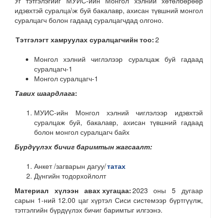
Уг тэтгэлэгийг МУИС-ийн Монгол хэлний хөтөлбөрөөр
идэвхтэй суралца\ж буй бакалавр, ахисан түвшний монгол
суралцагч болон гадаад суралцагчдад олгоно.
Тэтгэлэгт хамруулах суралцагчийн тоо:
2
Монгол хэлний чиглэлээр суралцаж буй гадаад
суралцагч-1
Монгол суралцагч-1
Тавих шаардлага
:
МУИС-ийн Монгол хэлний чиглэлээр идэвхтэй
суралцаж буй, бакалавр, ахисан түвшний гадаад
болон монгол суралцагч байх
Бүрдүүлэх бичиг баримтын жагсаалт:
Анкет /загварын дагуу/
татах
Дүнгийн тодорхойлолт
Материал хүлээн авах хугацаа:
2023 оны 5 дугаар
сарын 1-ний 12.00 цаг хүртэл Сиси системээр бүртгүүлж,
тэтгэлгийн бүрдүүлэх бичиг баримтыг илгээнэ.