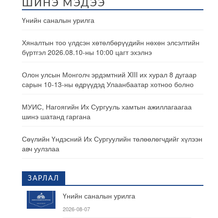
ШИНЭ МЭДЭЭ
Үнийн саналын урилга
Хяналтын тоо үлдсэн хөтөлбөрүүдийн нөхөн элсэлтийн
бүртгэл 2026.08.10-ны 10:00 цагт эхэлнэ
Олон улсын Монголч эрдэмтний XIII их хурал 8 дугаар
сарын 10-13-ны өдрүүдэд Улаанбаатар хотноо болно
МУИС, Нагоягийн Их Сургууль хамтын ажиллагаагаа
шинэ шатанд гаргана
Сөүлийн Үндэсний Их Сургуулийн төлөөлөгчдийг хүлээн
авч уулзлаа
ЗАРЛАЛ
Үнийн саналын урилга
2026-08-07