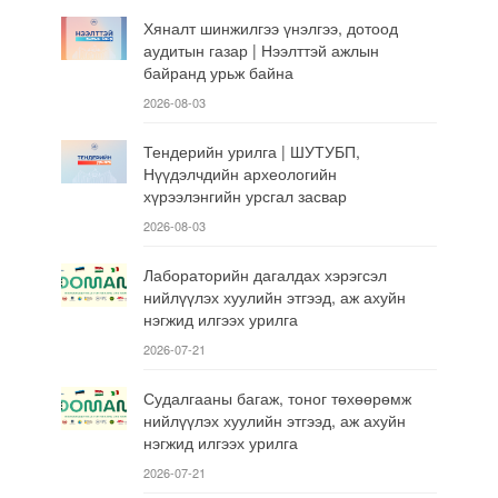
Хяналт шинжилгээ үнэлгээ, дотоод
аудитын газар | Нээлттэй ажлын
байранд урьж байна
2026-08-03
Тендерийн урилга | ШУТУБП,
Нүүдэлчдийн археологийн
хүрээлэнгийн урсгал засвар
2026-08-03
Лабораторийн дагалдах хэрэгсэл
нийлүүлэх хуулийн этгээд, аж ахуйн
нэгжид илгээх урилга
2026-07-21
Судалгааны багаж, тоног төхөөрөмж
нийлүүлэх хуулийн этгээд, аж ахуйн
нэгжид илгээх урилга
2026-07-21