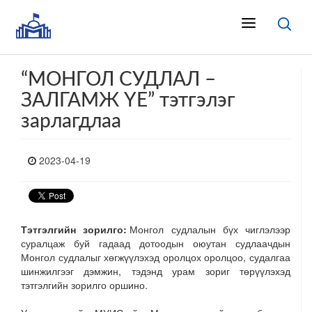
“МОНГОЛ СУДЛАЛ –
ЗАЛГАМЖ ҮЕ” тэтгэлэг
зарлагдлаа
2023-04-19
Тэтгэлгийн зорилго:
Монгол судлалын бүх чиглэлээр
суралцаж буй гадаад дотоодын оюутан судлаачдын
Монгол судлалыг хөгжүүлэхэд оролцох оролцоо, судалгаа
шинжилгээг дэмжин, тэдэнд урам зориг төрүүлэхэд
тэтгэлгийн зорилго оршино.