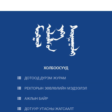
ХОЛБООСУУД
ДОТООД ДҮРЭМ ЖУРАМ
РЕКТОРЫН ЗӨВЛӨЛИЙН МЭДЭЭЛЭЛ
АЖЛЫН БАЙР
ДОТУУР УТАСНЫ ЖАГСААЛТ