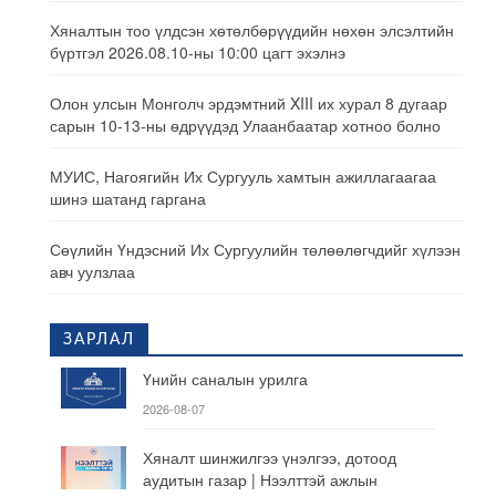
Хяналтын тоо үлдсэн хөтөлбөрүүдийн нөхөн элсэлтийн
бүртгэл 2026.08.10-ны 10:00 цагт эхэлнэ
Олон улсын Монголч эрдэмтний XIII их хурал 8 дугаар
сарын 10-13-ны өдрүүдэд Улаанбаатар хотноо болно
МУИС, Нагоягийн Их Сургууль хамтын ажиллагаагаа
шинэ шатанд гаргана
Сөүлийн Үндэсний Их Сургуулийн төлөөлөгчдийг хүлээн
авч уулзлаа
ЗАРЛАЛ
Үнийн саналын урилга
2026-08-07
Хяналт шинжилгээ үнэлгээ, дотоод
аудитын газар | Нээлттэй ажлын