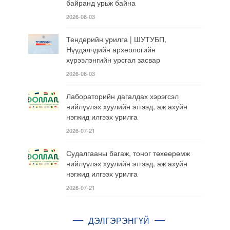
байранд урьж байна
2026-08-03
Тендерийн урилга | ШУТУБП,
Нүүдэлчдийн археологийн
хүрээлэнгийн урсгал засвар
2026-08-03
Лабораторийн дагалдах хэрэгсэл
нийлүүлэх хуулийн этгээд, аж ахуйн
нэгжид илгээх урилга
2026-07-21
Судалгааны багаж, тоног төхөөрөмж
нийлүүлэх хуулийн этгээд, аж ахуйн
нэгжид илгээх урилга
2026-07-21
ДЭЛГЭРЭНГҮЙ