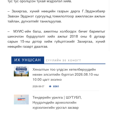
тус тус оролцсон тухай мэдээлэл хийв.
– Захиргаа, хүний нөөцийн газрын дарга Г.Эрдэнэбаяр
Завхан Эрдэнэт сургуульд томилолтоор ажилласан ажлын
тайлан, дүгнэлтийг танилцуулав.
– МУИС-ийн багш, ажилтны холбогдох бичиг баримтыг
шинэчлэн бүрдүүлэлт хийх ажлыг 2018 оны 6 дугаар
сарын 15-ны дотор хийж гүйцэтгэхийг Захиргаа, хүний
нөөцийн газарт даалгав.
ИХ УНШСАН
СҮҮЛИЙН 30 ХОНОГТ
Хяналтын тоо үлдсэн хөтөлбөрүүдийн
нөхөн элсэлтийн бүртгэл 2026.08.10-ны
10:00 цагт эхэлнэ
2026-08-07
8361
Тендерийн урилга | ШУТУБП,
Нүүдэлчдийн археологийн
хүрээлэнгийн урсгал засвар