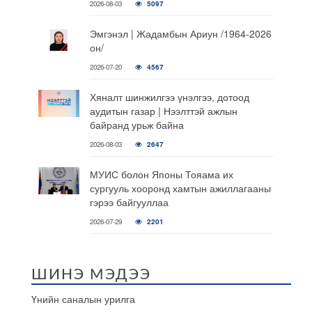
2026-08-03
5097
Эмгэнэл | Жадамбын Ариун /1964-2026
он/
2026-07-20
4567
Хяналт шинжилгээ үнэлгээ, дотоод
аудитын газар | Нээлттэй ажлын
байранд урьж байна
2026-08-03
2647
МУИС болон Японы Тояама их
сургууль хооронд хамтын ажиллагааны
гэрээ байгууллаа
2026-07-29
2201
ШИНЭ МЭДЭЭ
Үнийн саналын урилга