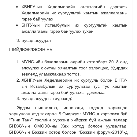
ХБНГУ-ын Хөдөлмөрийн агентлагийн дэргэдэх
Хөдөлмөрийн их сургуультай хамтын ажиллагааны
гэрээ байгуулах
БНТУ-ын Истамбулын их сургуультай хамтын
ажиллагааны гэрээ байгуулах тухай
Бусад асуудал
ШИЙДВЭРЛЭСЭН НЬ:
МУИС-ийн бакалаврын өдрийн хөтөлбөрт 2018 онд
элсүүлэх оюутны хяналтын тоог хэлэлцэж, Удирдах
зөвлөлд уламжлахаар тогтов.
ХБНГУ-ын Хөдөлмөрийн их сургууль болон БНТУ-
ын Истамбулын их сургуультай тус тус хамтын
ажиллагааны гэрээ байгуулахыг дэмжлээ.
Бусад асуудлын хүрээнд:
– Эрдэм шинжилгээ, инноваци, гадаад харилцаа
хариуцсан дэд захирал Б.Очирхуяг МУИС-д хэрэгжиж буй
“Тинк Танк” төслийн хүрээнд хийгдэж буй ажлын талаар
БНХАУ-ын ӨМӨЗО-ны Хөх хотод болсон уулзалтад,
БНХАУ-ын Бээжин хотод болсон “Бээжин форум-2018”-д