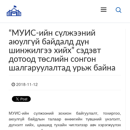
“МУИС-ийн сүлжээний
аюулгүй байдалд дүн
шинжилгээ хийх” сэдэвт
дотоод төслийн сонгон
шалгаруулалтад урьж байна
2018-11-12
МУИС-ийн сүлжээний зохион байгуулалт, тохиргоо,
аюулгүй байдлын талаар өнөөгийн түвшний үнэлэлт,
дүгнэлт хийх, цаашид тухайн чиглэлээр авч хэрэгжүүлэх