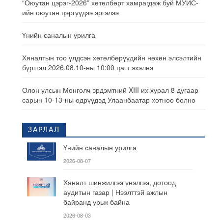
“Оюутан цэрэг-2026” хөтөлбөрт хамрагдаж буй МУИС-
ийн оюутан цэргүүдээ эргэлээ
Үнийн саналын урилга
Хяналтын тоо үлдсэн хөтөлбөрүүдийн нөхөн элсэлтийн
бүртгэл 2026.08.10-ны 10:00 цагт эхэлнэ
Олон улсын Монголч эрдэмтний XIII их хурал 8 дугаар
сарын 10-13-ны өдрүүдэд Улаанбаатар хотноо болно
ЗАРЛАЛ
Үнийн саналын урилга
2026-08-07
Хяналт шинжилгээ үнэлгээ, дотоод
аудитын газар | Нээлттэй ажлын
байранд урьж байна
2026-08-03