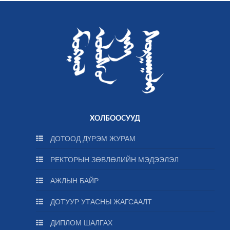
ХОЛБООСУУД
ДОТООД ДҮРЭМ ЖУРАМ
РЕКТОРЫН ЗӨВЛӨЛИЙН МЭДЭЭЛЭЛ
АЖЛЫН БАЙР
ДОТУУР УТАСНЫ ЖАГСААЛТ
ДИПЛОМ ШАЛГАХ