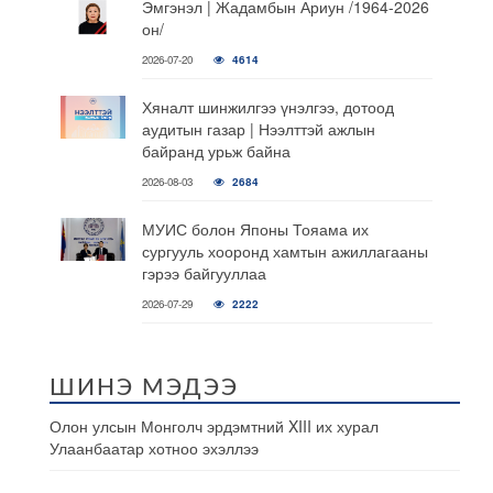
Эмгэнэл | Жадамбын Ариун /1964-2026
он/
2026-07-20
4614
Хяналт шинжилгээ үнэлгээ, дотоод
аудитын газар | Нээлттэй ажлын
байранд урьж байна
2026-08-03
2684
МУИС болон Японы Тояама их
сургууль хооронд хамтын ажиллагааны
гэрээ байгууллаа
2026-07-29
2222
ШИНЭ МЭДЭЭ
Олон улсын Монголч эрдэмтний XIII их хурал
Улаанбаатар хотноо эхэллээ