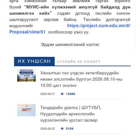
арга хэмжээний талаар зөвлөмж гаргах зорилго
бүхий
“МУИС-ийн
сүлжээний аюулгүй байдалд дүн
шинжилгээ хийх
”
сэдэвт дотоод төслийн сонгон
шалгаруулалт зарлаж байна. Төслийн дэлгэрэнгүй
мэдээллийг
https://project.num.edu.mn/#/
Proposal/view/51
холбоосоор үзнэ үү.
Эрдэм шинжилгээний хэлтэс
ИХ УНШСАН
СҮҮЛИЙН 30 ХОНОГТ
Хяналтын тоо үлдсэн хөтөлбөрүүдийн
нөхөн элсэлтийн бүртгэл 2026.08.10-ны
10:00 цагт эхэлнэ
2026-08-07
12980
Тендерийн урилга | ШУТУБП,
Нүүдэлчдийн археологийн
хүрээлэнгийн урсгал засвар
2026-08-03
5109