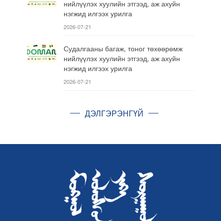
нийлүүлэх хуулийн этгээд, аж ахуйн
нэгжид илгээх урилга
2026-07-21
Судалгааны багаж, тоног төхөөрөмж
нийлүүлэх хуулийн этгээд, аж ахуйн
нэгжид илгээх урилга
2026-07-21
ДЭЛГЭРЭНГҮЙ