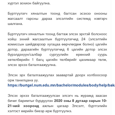
хүртэл зохион байгуулна.
Бүртгүүлэгч хяналтын тоонд багтсан эсэхээ онооны
жагсаалт гарсны дараа элсэлтийн системд нэвтэрч
шалгана.
Бүртгүүлэгч хяналтын тоонд багтаж элсэх эрхтэй болсноос
хойш эхний жагсаалтын бүртгүүлэгчид 24 (элсэлтийн
комиссын шийдвэрээр хугацаа өөрчлөгдөж болно) цагийн
дотор, дараагийн бүртгүүлэгчид 6 цагийн дотор элсэх
бүрэлдэхүүн/салбар сургуулийн ерөнхий суурь
хөтөлбөрийн 1 багц цагийн төлбөрийг цахимаар төлж,
элсэх эрхээ баталгаажуулна.
Элсэх эрх баталгаажуулах заавартай доорх холбоосоор
орж танилцана уу.
https://burtgel.num.edu.mn/bachelor/modules/body/help/bak
Элсэх эрхээ баталгаажуулсан элсэгч нь журамд заасан
бичиг баримтыг бүрдүүлэн
2020 оны 8 дугаар сарын 10-
21-ний хооронд
ажлын цагаар Элсэлт, бүртгэлийн
хэлтэст өөрийн биеэр ирж бүртгүүлнэ.