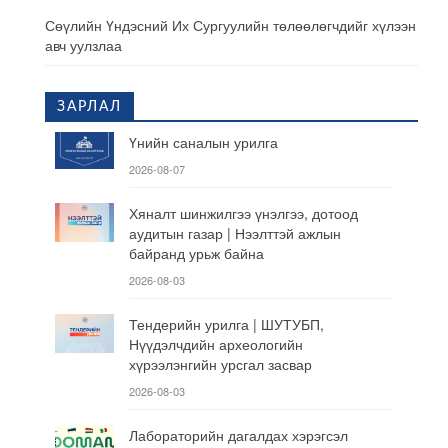
Сөүлийн Үндэсний Их Сургуулийн төлөөлөгчдийг хүлээн
авч уулзлаа
ЗАРЛАЛ
Үнийн саналын урилга
2026-08-07
Хяналт шинжилгээ үнэлгээ, дотоод
аудитын газар | Нээлттэй ажлын
байранд урьж байна
2026-08-03
Тендерийн урилга | ШУТУБП,
Нүүдэлчдийн археологийн
хүрээлэнгийн урсгал засвар
2026-08-03
Лабораторийн дагалдах хэрэгсэл