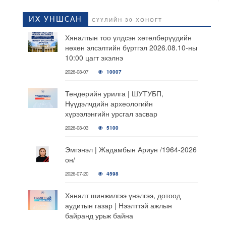
ИХ УНШСАН
СҮҮЛИЙН 30 ХОНОГТ
Хяналтын тоо үлдсэн хөтөлбөрүүдийн
нөхөн элсэлтийн бүртгэл 2026.08.10-ны
10:00 цагт эхэлнэ
2026-08-07
10007
Тендерийн урилга | ШУТУБП,
Нүүдэлчдийн археологийн
хүрээлэнгийн урсгал засвар
2026-08-03
5100
Эмгэнэл | Жадамбын Ариун /1964-2026
он/
2026-07-20
4598
Хяналт шинжилгээ үнэлгээ, дотоод
аудитын газар | Нээлттэй ажлын
байранд урьж байна