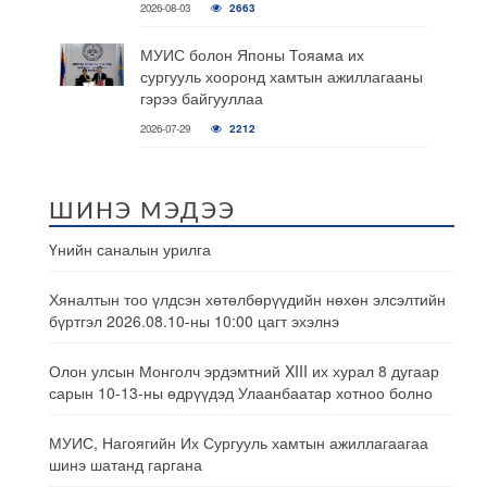
2026-08-03
2663
МУИС болон Японы Тояама их
сургууль хооронд хамтын ажиллагааны
гэрээ байгууллаа
2026-07-29
2212
ШИНЭ МЭДЭЭ
Үнийн саналын урилга
Хяналтын тоо үлдсэн хөтөлбөрүүдийн нөхөн элсэлтийн
бүртгэл 2026.08.10-ны 10:00 цагт эхэлнэ
Олон улсын Монголч эрдэмтний XIII их хурал 8 дугаар
сарын 10-13-ны өдрүүдэд Улаанбаатар хотноо болно
МУИС, Нагоягийн Их Сургууль хамтын ажиллагаагаа
шинэ шатанд гаргана