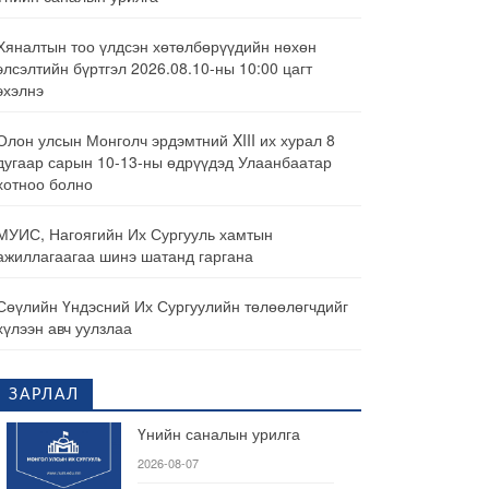
Хяналтын тоо үлдсэн хөтөлбөрүүдийн нөхөн
элсэлтийн бүртгэл 2026.08.10-ны 10:00 цагт
эхэлнэ
Олон улсын Монголч эрдэмтний XIII их хурал 8
дугаар сарын 10-13-ны өдрүүдэд Улаанбаатар
хотноо болно
МУИС, Нагоягийн Их Сургууль хамтын
ажиллагаагаа шинэ шатанд гаргана
Сөүлийн Үндэсний Их Сургуулийн төлөөлөгчдийг
хүлээн авч уулзлаа
ЗАРЛАЛ
Үнийн саналын урилга
2026-08-07