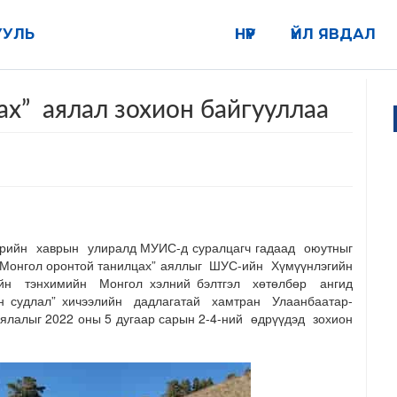
УУЛЬ
НҮҮР
ҮЙЛ ЯВДАЛ
х” аялал зохион байгууллаа
үрийн хаврын улиралд МУИС-д суралцагч гадаад оюутныг
“Монгол оронтой танилцах” аяллыг ШУС-ийн Хүмүүнлэгийн
йн тэнхимийн Монгол хэлний бэлтгэл хөтөлбөр ангид
н судлал” хичээлийн дадлагатай хамтран Улаанбаатар-
 аялалыг 2022 оны 5 дугаар сарын 2-4-ний өдрүүдэд зохион