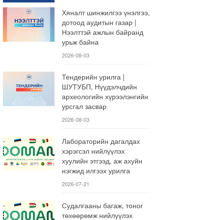
Хяналт шинжилгээ үнэлгээ,
дотоод аудитын газар |
Нээлттэй ажлын байранд
урьж байна
2026-08-03
Тендерийн урилга |
ШУТУБП, Нүүдэлчдийн
археологийн хүрээлэнгийн
урсгал засвар
2026-08-03
Лабораторийн дагалдах
хэрэгсэл нийлүүлэх
хуулийн этгээд, аж ахуйн
нэгжид илгээх урилга
2026-07-21
Судалгааны багаж, тоног
төхөөрөмж нийлүүлэх