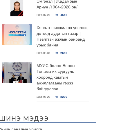
Эмгэнэл | Жадамбын
Ариун /1964-2026 он/
2026-07-20
4562
Хяналт шинжилгээ үнэлгээ,
дотоод аудитын газар |
Нээлттэй ажлын байранд
урьж байна
2026-08-03
2642
МУИС болон Японы
Тояама их сургууль
хооронд хамтын
ажиллагааны гэрээ
байгууллаа
2026-07-29
2200
ШИНЭ МЭДЭЭ
Үнийн саналын урилга