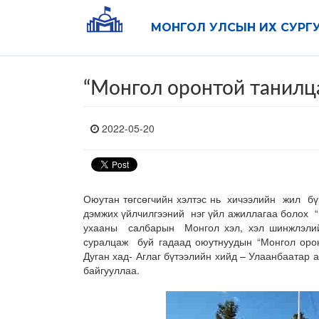
МОНГОЛ УЛСЫН ИХ СУРГ
“Монгол оронтой танилца
2022-05-20
Оюутан төгсөгчийн хэлтэс нь хичээлийн жил б
дэмжих үйлчилгээний нэг үйл ажиллагаа болох 
ухааны салбарын Монгол хэл, хэл шинжлэли
суралцаж буй гадаад оюутнуудын “Монгол оро
Дуган хад- Аглаг бүтээлийн хийд – Улаанбаатар
байгууллаа.