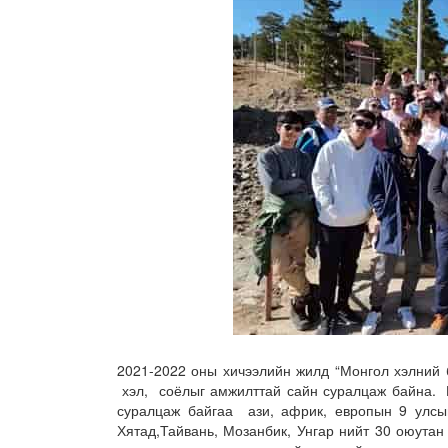
2021-2022 оны хичээлийн жилд “Монгол хэлний
хэл, соёлыг амжилттай сайн суралцаж байна. М
суралцаж байгаа ази, африк, европын 9 улсы
Хятад,Тайвань, Мозанбик, Унгар нийт 30 оюутан