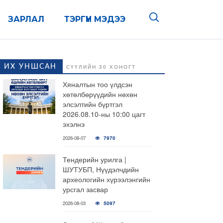
ЗАРЛАЛ
ТЭРГҮҮН МЭДЭЭ
ИХ УНШСАН
СҮҮЛИЙН 30 ХОНОГТ
Хяналтын тоо үлдсэн
хөтөлбөрүүдийн нөхөн
элсэлтийн бүртгэл
2026.08.10-ны 10:00 цагт
эхэлнэ
2026-08-07
7970
Тендерийн урилга |
ШУТУБП, Нүүдэлчдийн
археологийн хүрээлэнгийн
урсгал засвар
2026-08-03
5097