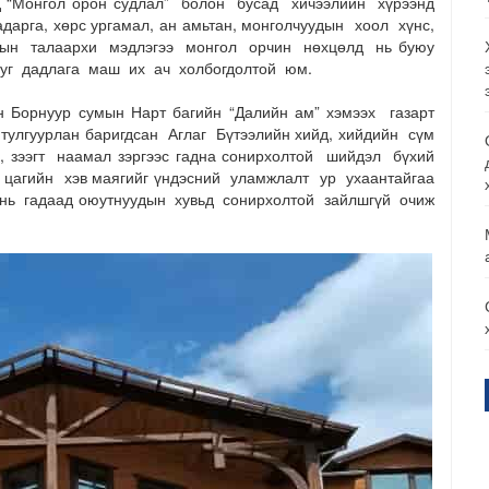
 “Монгол орон судлал” болон бусад хичээлийн хүрээнд
дарга, хөрс ургамал, ан амьтан, монголчуудын хоол хүнс,
алын талаархи мэдлэгээ монгол орчин нөхцөлд нь буюу
 уг дадлага маш их ач холбогдолтой юм.
н Борнуур сумын Нарт багийн “Далийн ам” хэмээх газарт
улгуурлан баригдсан Аглаг Бүтээлийн хийд, хийдийн сүм
 зээгт наамал зэргээс гадна сонирхолтой шийдэл бүхий
 цагийн хэв маягийг үндэсний уламжлалт ур ухаантайгаа
 нь гадаад оюутнуудын хувьд сонирхолтой зайлшгүй очиж