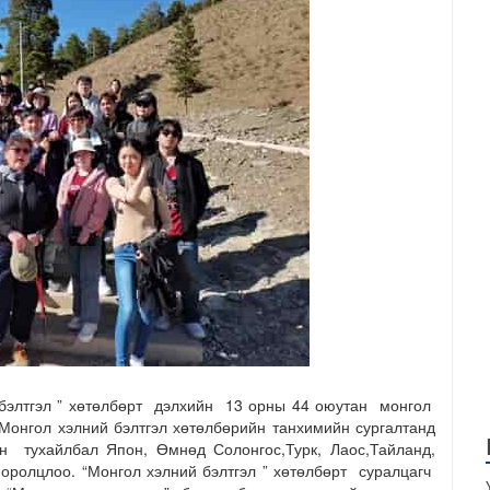
 бэлтгэл ” хөтөлбөрт дэлхийн 13 орны 44 оюутан монгол
онгол хэлний бэлтгэл хөтөлбөрийн танхимийн сургалтанд
н тухайлбал Япон, Өмнөд Солонгос,Турк, Лаос,Тайланд,
 оролцлоо. “Монгол хэлний бэлтгэл ” хөтөлбөрт суралцагч