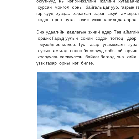
оюутнууд нь нэг хичээлийн жилийн хугацаанд
сурсан монгол орны байгаль цаг уур, газрын га
гэр сууц, хувцас хэрэглэл зэрэг ахуй амьдр
хөдөө орон нутагт очиж үзэж танилцдагаараа
Энэ удаагийн дадлагын эхний өдөр Төв аймгий
орших Гарьд уулын сонин содон тогтоц дээр т
музейд зочиллоо. Тус газар уламжлалт зураг,
лусын амьтад, содон бүтээлүүд элбэгтэй орчин
хослуулан хөгжүүлсэн байдаг бөгөөд энэ хийд
үзэх газар орны нэг билээ.