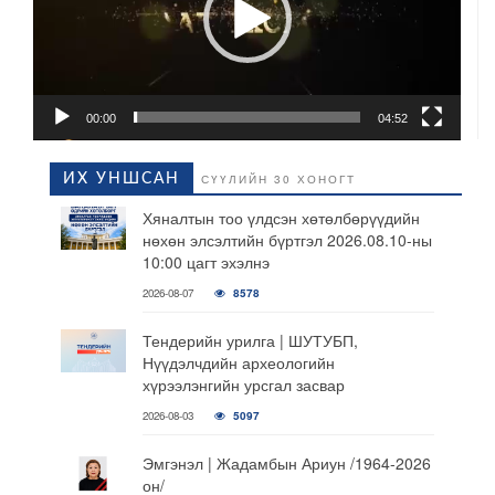
00:00
04:52
ИХ УНШСАН
СҮҮЛИЙН 30 ХОНОГТ
Хяналтын тоо үлдсэн хөтөлбөрүүдийн
нөхөн элсэлтийн бүртгэл 2026.08.10-ны
10:00 цагт эхэлнэ
2026-08-07
8578
Тендерийн урилга | ШУТУБП,
Нүүдэлчдийн археологийн
хүрээлэнгийн урсгал засвар
2026-08-03
5097
Эмгэнэл | Жадамбын Ариун /1964-2026
он/