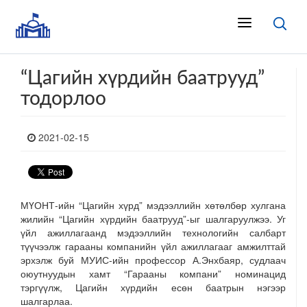
“Цагийн хүрдийн баатрууд”
тодорлоо
2021-02-15
МҮОНТ-ийн “Цагийн хүрд” мэдээллийн хөтөлбөр хулгана
жилийн “Цагийн хүрдийн баатрууд”-ыг шалгаруулжээ. Уг
үйл ажиллагаанд мэдээллийн технологийн салбарт
түүчээлж гарааны компанийн үйл ажиллагааг амжилттай
эрхэлж буй МУИС-ийн профессор А.Энхбаяр, судлаач
оюутнуудын хамт “Гарааны компани” номинацид
тэргүүлж, Цагийн хүрдийн есөн баатрын нэгээр
шалгарлаа.