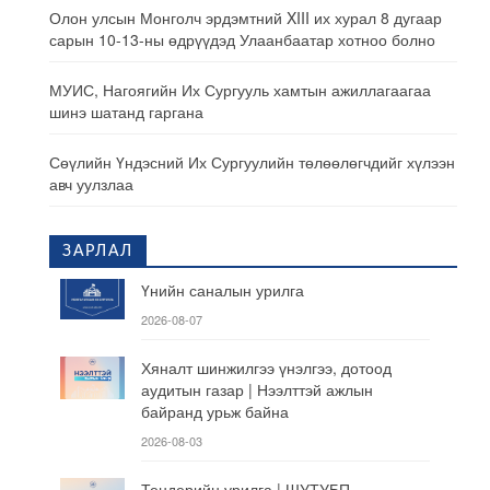
Олон улсын Монголч эрдэмтний XIII их хурал 8 дугаар
сарын 10-13-ны өдрүүдэд Улаанбаатар хотноо болно
МУИС, Нагоягийн Их Сургууль хамтын ажиллагаагаа
шинэ шатанд гаргана
Сөүлийн Үндэсний Их Сургуулийн төлөөлөгчдийг хүлээн
авч уулзлаа
ЗАРЛАЛ
Үнийн саналын урилга
2026-08-07
Хяналт шинжилгээ үнэлгээ, дотоод
аудитын газар | Нээлттэй ажлын
байранд урьж байна
2026-08-03
Тендерийн урилга | ШУТУБП,