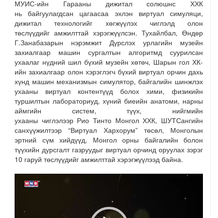
МУИС-ийн Гарааны дижитал солюшнс ХХК
нь
байгуулагдсан цагаасаа эхлэн
виртуал симуляц
и
,
дижитал технологийг хөгжүүлэх чиглэлд олон
төслүүдийг
амжилттай хэрэгжүүлсэн. Т
ухайлбал
, Өндөр
Г.Занабазарын нэрэмжит Дүрслэх урлагийн музейн
захиалгаар
машин сургалтын алгоритмд суурилсан
ухаалаг нүдний шил бүхий музейн хөтөч, Шарын гол ХК-
ийн захиалгаар олон хэрэглэгч бүхий виртуал орчин дахь
хүнд машин механизмын симулятор, байгалийн шинжлэх
ухааны виртуал контентүүд болох хими, физикийн
туршилтын лабораториуд, хүний биеийн анатоми, нарны
аймгийн систем, түүх, нийгмийн
ухааны
чиглэлээр
Рио
Тинто
Монгол ХХК
, ШУТСангийн
санхүүжилтээр “Виртуал
Хархорум”
төсөл
, Монголын
эртний сүм хийдүүд, Монгол орны байгалийн болон
түүхийн дурсгалт газруудыг виртуал орчинд оруулах зэрэг
10 гаруй
төслүүдийг амжилттай хэрэгжүүл
ээд байна
.
Video
Player