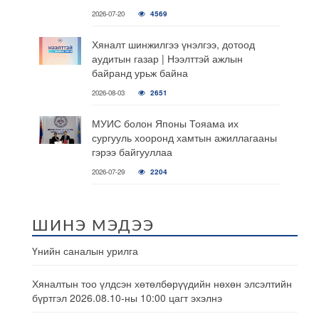
2026-07-20
4569
Хяналт шинжилгээ үнэлгээ, дотоод
аудитын газар | Нээлттэй ажлын
байранд урьж байна
2026-08-03
2651
МУИС болон Японы Тояама их
сургууль хооронд хамтын ажиллагааны
гэрээ байгууллаа
2026-07-29
2204
ШИНЭ МЭДЭЭ
Үнийн саналын урилга
Хяналтын тоо үлдсэн хөтөлбөрүүдийн нөхөн элсэлтийн
бүртгэл 2026.08.10-ны 10:00 цагт эхэлнэ